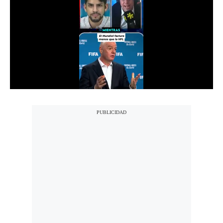
Notas Contratadas
Podcast
Gestión TV
Videos
Fotogalerías
gestion.pe
¿quiénes
Somos?
Términos
Y
Condiciones
Política
De
Privacidad