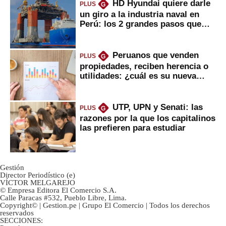
HD Hyundai quiere darle
PLUS
G
un giro a la industria naval en
Perú: los 2 grandes pasos que
daría
Peruanos que venden
PLUS
G
propiedades, reciben herencia o
utilidades: ¿cuál es su nueva
inversión clave?
UTP, UPN y Senati: las
PLUS
G
razones por la que los capitalinos
las prefieren para estudiar
Gestión
Director Periodístico (e)
VÍCTOR MELGAREJO
© Empresa Editora El Comercio S.A.
Calle Paracas #532, Pueblo Libre, Lima.
Copyright© | Gestion.pe | Grupo El Comercio | Todos los derechos
reservados
SECCIONES: