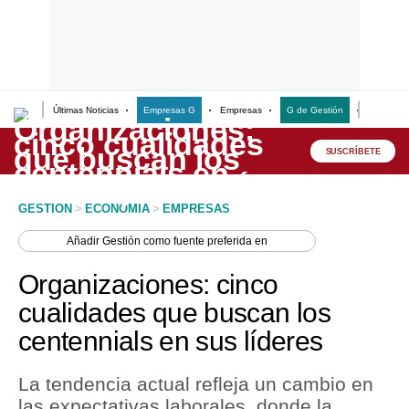
Últimas Noticias
Empresas G
Empresas
G de Gestión
Finanzas
Lo último
Peru Quiosco
SUSCRÍBETE
Portada
GESTION
>
ECONOMIA
>
EMPRESAS
Empresas
Añadir
Gestión
como fuente preferida en
Management & Empleo
Organizaciones: cinco
Economía
cualidades que buscan los
centennials en sus líderes
Mercados
Perú
La tendencia actual refleja un cambio en
las expectativas laborales, donde la
Política