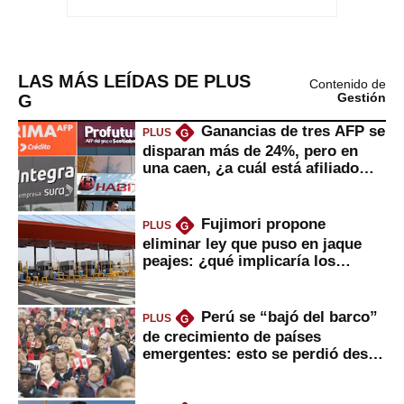
LAS MÁS LEÍDAS DE PLUS
Contenido de
G
Gestión
Ganancias de tres AFP se
PLUS
G
disparan más de 24%, pero en
una caen, ¿a cuál está afiliado
usted?
Fujimori propone
PLUS
G
eliminar ley que puso en jaque
peajes: ¿qué implicaría los
usuarios?
Perú se “bajó del barco”
PLUS
G
de crecimiento de países
emergentes: esto se perdió desde
2022