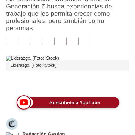
Generación Z busca experiencias de
Tu Dinero
trabajo que les permita crecer como
profesionales, pero también como
Finanzas Personales
personas.
Inmobiliarias
Plus G
Opinión
Liderazgo. (Foto: iStock)
Editorial
Pregunta de hoy
Únete a nuestro canal
Blogs
Suscríbete a YouTube
Tendencias
Lujo
Viajes
Redacción Gestión