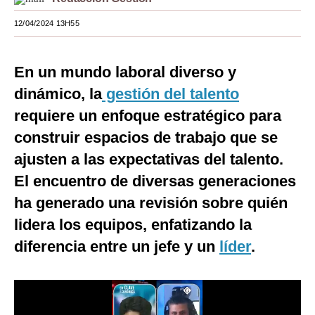
Moda
12/04/2024 13H55
Estilos
En un mundo laboral diverso y
Mundo
dinámico, la
gestión del talento
EEUU
requiere un enfoque estratégico para
México
construir espacios de trabajo que se
ajusten a las expectativas del talento.
España
El encuentro de diversas generaciones
Internacional
ha generado una revisión sobre quién
Tecnología
lidera los equipos, enfatizando la
diferencia entre un jefe y un
líder
.
Club del Suscriptor
Mix
G de Gestión