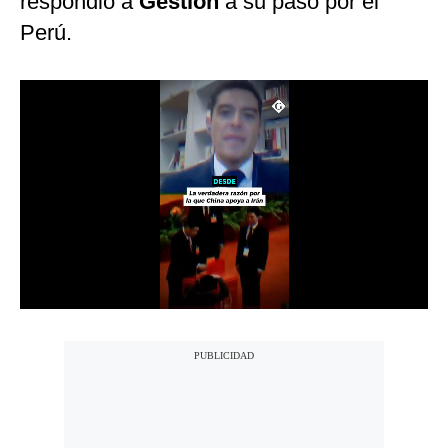
respondió a
Gestión
a su paso por el
Notas Contratadas
Perú.
Podcast
Gestión TV
Videos
Fotogalerías
gestion.pe
¿quiénes
Somos?
Términos
Y
Condiciones
Política
De
Privacidad