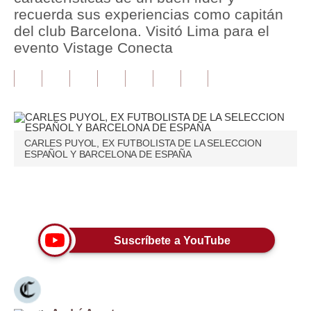
recuerda sus experiencias como capitán
Tu Dinero
del club Barcelona. Visitó Lima para el
evento Vistage Conecta
Finanzas Personales
Inmobiliarias
Plus G
Opinión
CARLES PUYOL, EX FUTBOLISTA DE LA SELECCION
ESPAÑOL Y BARCELONA DE ESPAÑA
Editorial
Pregunta de hoy
Únete a nuestro canal
Blogs
Suscríbete a YouTube
Tendencias
Lujo
Viajes