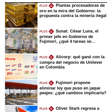
Plantas procesadoras de
PLUS
G
oro en la mira del Gobierno: la
propuesta contra la minería ilegal
Sunat: César Luna, el
PLUS
G
primer jefe en Gobierno de
Fujimori, ¿qué 4 tareas se
marcan urgentes?
Alicorp: qué ganó con la
PLUS
G
compra del negocio de Unilever
en Colombia
Fujimori propone
PLUS
G
eliminar ley que puso en jaque
peajes: ¿qué cambios implicaría?
Oliver Stark regresa a
PLUS
G