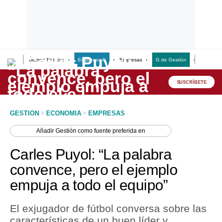
Últimas Noticias
Empresas G
Empresas
G de Gestión
Finanzas
Lo último
Peru Quiosco
SUSCRÍBETE
Portada
GESTION
>
ECONOMIA
>
EMPRESAS
Empresas
Añadir
Gestión
como fuente preferida en
Management & Empleo
Carles Puyol: “La palabra
Economía
convence, pero el ejemplo
empuja a todo el equipo”
Mercados
Perú
El exjugador de fútbol conversa sobre las
características de un buen líder y
Política