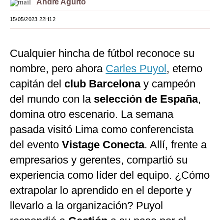
André Agurto
Moda
15/05/2023 22H12
Estilos
Cualquier hincha de fútbol reconoce su
Mundo
nombre, pero ahora
Carles Puyol
, eterno
EEUU
capitán del
club Barcelona
y campeón
México
del mundo con la
selección de España
,
domina otro escenario. La semana
España
pasada visitó Lima como conferencista
Internacional
del evento
Vistage Conecta
. Allí, frente a
Tecnología
empresarios y gerentes, compartió su
Club del Suscriptor
experiencia como líder del equipo. ¿Cómo
extrapolar lo aprendido en el deporte y
Mix
llevarlo a la organización? Puyol
G de Gestión