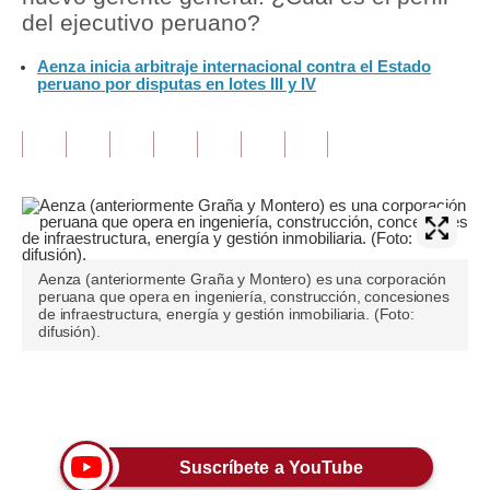
del ejecutivo peruano?
Tu Dinero
Aenza inicia arbitraje internacional contra el Estado
peruano por disputas en lotes III y IV
Finanzas Personales
Inmobiliarias
Plus G
Opinión
Editorial
Aenza (anteriormente Graña y Montero) es una corporación
peruana que opera en ingeniería, construcción, concesiones
Pregunta de hoy
de infraestructura, energía y gestión inmobiliaria. (Foto:
difusión).
Blogs
Tendencias
Únete a nuestro canal
Lujo
Suscríbete a YouTube
Viajes