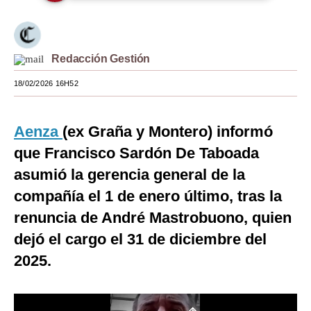
Moda
Estilos
Redacción Gestión
Mundo
18/02/2026 16H52
EEUU
Aenza
(ex Graña y Montero) informó
México
que Francisco Sardón De Taboada
España
asumió la gerencia general de la
Internacional
compañía el 1 de enero último, tras la
renuncia de André Mastrobuono, quien
Tecnología
dejó el cargo el 31 de diciembre del
Club del Suscriptor
2025.
Mix
G de Gestión