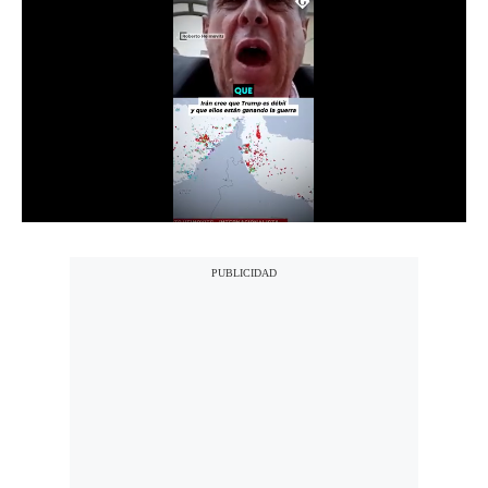
Notas Contratadas
Podcast
Gestión TV
Videos
Fotogalerías
gestion.pe
¿quiénes
Somos?
Términos
Y
Condiciones
Política
De
Privacidad