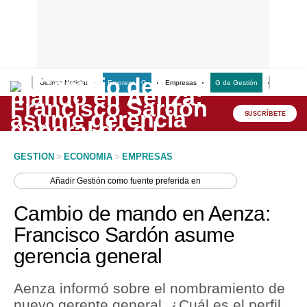
Últimas Noticias
Empresas G
Empresas
G de Gestión
Finanzas
Lo último
Peru Quiosco
SUSCRÍBETE
Portada
GESTION
>
ECONOMIA
>
EMPRESAS
Empresas
Añadir
Gestión
como fuente preferida en
Management & Empleo
Cambio de mando en Aenza:
Economía
Francisco Sardón asume
gerencia general
Mercados
Perú
Aenza informó sobre el nombramiento de
nuevo gerente general. ¿Cuál es el perfil
Política