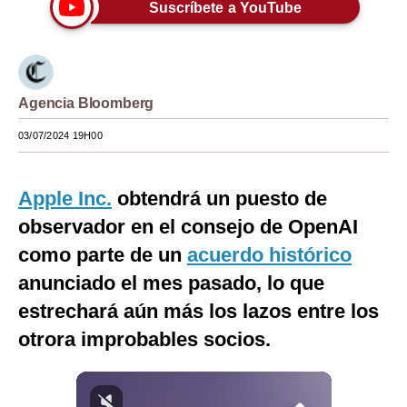
Suscríbete a YouTube
Moda
Estilos
Mundo
Agencia Bloomberg
EEUU
03/07/2024 19H00
México
Apple Inc.
obtendrá un puesto de
España
observador en el consejo de OpenAI
Internacional
como parte de un
acuerdo histórico
anunciado el mes pasado, lo que
Tecnología
estrechará aún más los lazos entre los
Club del Suscriptor
otrora improbables socios.
Mix
G de Gestión