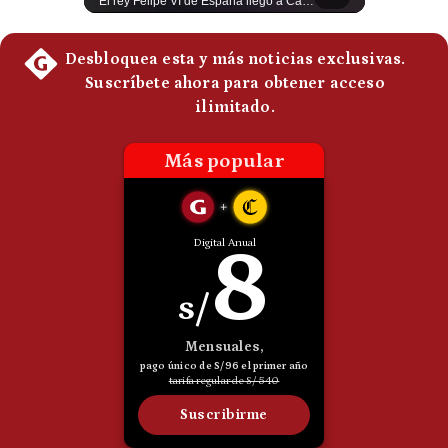
Un adolescente de 14 años mató a sus abuelos y luego atacó su colegio de secundaria en Tailandia, dejando cinco fallecidos adicionales y más de 30 heridos antes de quitarse la vida. Según las autoridades y el primer ministro Anutin Charnvirakul, el hecho habría sido motivado por estrés académico extremo. El suceso reabre el debate sobre la alta posesión de armas de fuego en el país asiático. #Tailandia #Noticias #UltimaHora #NoticiasInternacionales #Shorts 👉 Suscríbete y activa la campana para no perderte nuestro análisis diario. 🌎 Síguenos en nuestras redes sociales: 📌 Web oficial: https://gestion.pe/mundo/ 📌 LinkedIn: http://bit.ly/3HYIET0 📌 X (Twitter): http://bit.ly/4noZtX9 📌 TikTok: http://bit.ly/4evB6TO
El rey Felipe VI de España llegó a Cali para reunirse con el presidente electo de Colombia, Abelardo de la Espriella, horas antes de su histórica investidura presidencial. Un encuentro clave que refuerza las relaciones diplomáticas y bilaterales entre ambas naciones antes de la ceremonia oficial. ¿Qué opinas sobre el papel diplomático de España en la política latinoamericana? #FelipeVI #DeLaEspriella #Colombia #Espana #PoliticaInternacional #Shorts 👉 Suscríbete y activa la campana para no perderte nuestro análisis diario. 🌎 Síguenos en nuestras redes sociales: 📌 Web oficial: https://gestion.pe/mundo/ 📌 LinkedIn: http://bit.ly/3HYIET0 📌 X (Twitter): http://bit.ly/4noZtX9 📌 TikTok: http://bit.ly/4evB6TO
Politica
De
Cookies
Preguntas
Frecuentes