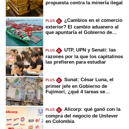
propuesta contra la minería ilegal
¿Cambios en el comercio
PLUS
G
exterior? El cambio aduanero al
que apuntaría el Gobierno de
Fujimori
UTP, UPN y Senati: las
PLUS
G
razones por la que los capitalinos
las prefieren para estudiar
Sunat: César Luna, el
PLUS
G
primer jefe en Gobierno de
Fujimori, ¿qué 4 tareas se
marcan urgentes?
Alicorp: qué ganó con la
PLUS
G
compra del negocio de Unilever
en Colombia