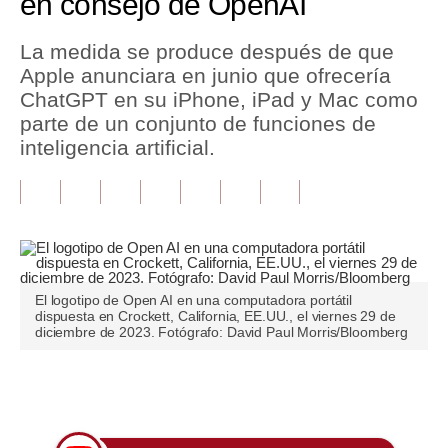
en consejo de OpenAI
Tu Dinero
La medida se produce después de que
Apple anunciara en junio que ofrecería
Finanzas Personales
ChatGPT en su iPhone, iPad y Mac como
Inmobiliarias
parte de un conjunto de funciones de
inteligencia artificial.
Plus G
Opinión
Editorial
Pregunta de hoy
El logotipo de Open AI en una computadora portátil
dispuesta en Crockett, California, EE.UU., el viernes 29 de
Blogs
diciembre de 2023. Fotógrafo: David Paul Morris/Bloomberg
Tendencias
Únete a nuestro canal
Lujo
Viajes