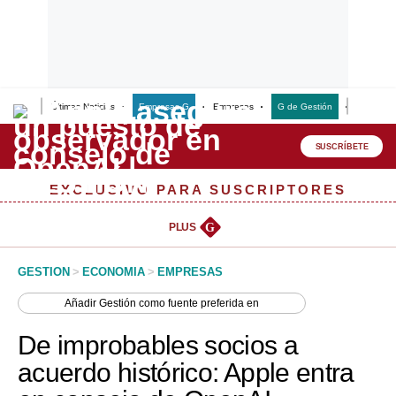
Últimas Noticias
Empresas G
Empresas
G de Gestión
Finanzas
Lo último
Peru Quiosco
SUSCRÍBETE
Portada
EXCLUSIVO PARA SUSCRIPTORES
Empresas
PLUS
G
Management & Empleo
GESTION
>
ECONOMIA
>
EMPRESAS
Economía
Añadir
Gestión
como fuente preferida en
Mercados
De improbables socios a
Perú
acuerdo histórico: Apple entra
Política