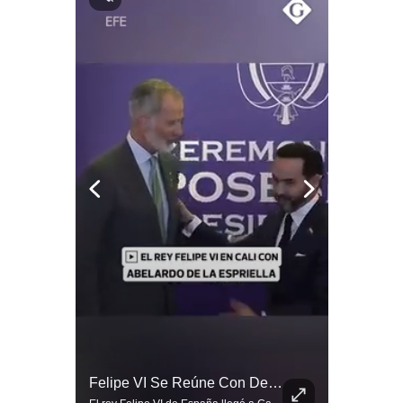
Notas Contratadas
Podcast
Gestión TV
Videos
Fotogalerías
gestion.pe
¿quiénes
Somos?
Términos
Y
Condiciones
Política
Tragedia En Tailandia: Joven De 14 Años Ataca A Su Familia Y Colegio | Gestión Mundo
Felipe VI Se Reúne Con De La Espriella Antes De La Investidura | Gestión Mundo
De
Privacidad