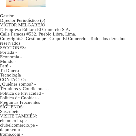
Gestión
Director Periodístico (e)
VÍCTOR MELGAREJO
© Empresa Editora El Comercio S.A.
Calle Paracas #532, Pueblo Libre, Lima.
Copyright© | Gestion.pe | Grupo El Comercio | Todos los derechos
reservados
SECCIONES:
Portada
-
Economía
-
Mundo
-
Perú
-
Tu Dinero
-
Tecnología
CONTACTO:
¿Quiénes somos?
-
Términos y Condiciones
-
Política de Privacidad
-
Politica de Cookies
-
Preguntas Frecuentes
SÍGUENOS:
Suscríbete
VISITE TAMBIÉN:
elcomercio.pe
-
clubelcomercio.pe
-
depor.com
-
trome.com
-