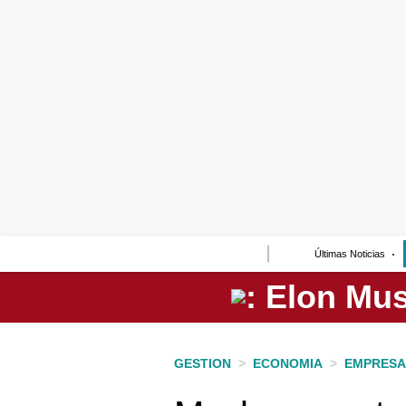
Lo último
Peru Quiosco
Portada
Empresas
Management & Empleo
Economía
Últimas Noticias
Mercados
Perú
Política
GESTION
>
ECONOMIA
>
EMPRESA
Tu Dinero