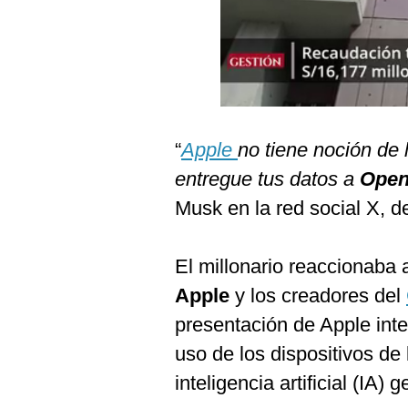
Podcast
Gestión TV
Videos
Fotogalerías
“
Apple
no tiene noción de
entregue tus datos a
Open
gestion.pe
Musk en la red social X, d
¿quiénes
Somos?
El millonario reaccionaba 
Términos
Apple
y los creadores del
Y
Condiciones
presentación de Apple inte
Política
uso de los dispositivos de
De
Privacidad
inteligencia artificial (IA) 
Politica