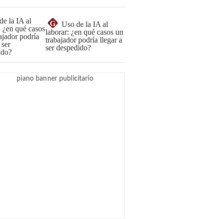
G
Uso de la IA al
laborar: ¿en qué casos un
trabajador podría llegar a
ser despedido?