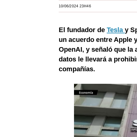
Estilos
10/06/2024 23H46
Mundo
El fundador de
Tesla
y S
EEUU
un acuerdo entre Apple y l
México
OpenAI, y señaló que la 
España
datos le llevará a prohib
Internacional
compañías.
Tecnología
Club del Suscriptor
Mix
G de Gestión
Notas Contratadas