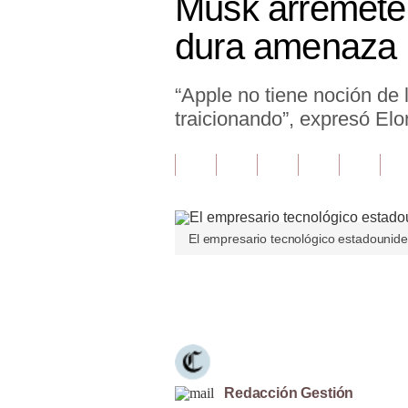
Musk arremete 
Finanzas Personales
dura amenaza
Inmobiliarias
“Apple no tiene noción de
Plus G
traicionando”, expresó El
Opinión
Editorial
Pregunta de hoy
El empresario tecnológico estadounid
Blogs
Tendencias
Únete a nuestro canal
Lujo
Viajes
Moda
Redacción Gestión