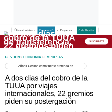
Últimas Noticias
Empresas G
Empresas
G de Gestión
Finanzas
Lo último
Peru Quiosco
SUSCRÍBETE
Portada
GESTION
>
ECONOMIA
>
EMPRESAS
Empresas
Añadir
Gestión
como fuente preferida en
Management & Empleo
A dos días del cobro de la
Economía
TUUA por viajes
internacionales, 22 gremios
Mercados
piden su postergación
Perú
Política