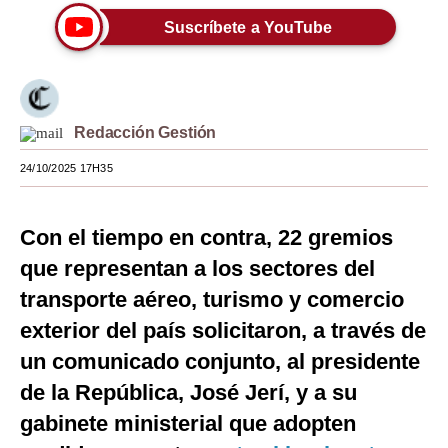
Suscríbete a YouTube
Moda
Estilos
Mundo
Redacción Gestión
EEUU
24/10/2025 17H35
México
España
Con el tiempo en contra, 22 gremios
que representan a los sectores del
Internacional
transporte aéreo, turismo y comercio
Tecnología
exterior del país solicitaron, a través de
Club del Suscriptor
un comunicado conjunto, al presidente
de la República, José Jerí, y a su
Mix
gabinete ministerial que adopten
G de Gestión