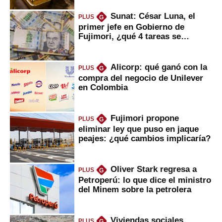
Sunat: César Luna, el
PLUS
G
primer jefe en Gobierno de
Fujimori, ¿qué 4 tareas se
marcan urgentes?
Alicorp: qué ganó con la
PLUS
G
compra del negocio de Unilever
en Colombia
Fujimori propone
PLUS
G
eliminar ley que puso en jaque
peajes: ¿qué cambios implicaría?
Oliver Stark regresa a
PLUS
G
Petroperú: lo que dice el ministro
del Minem sobre la petrolera
Viviendas sociales
PLUS
G