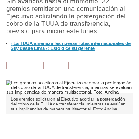
Sin avances hasta el momento, 22
gremios remitieron una comunicación al
Tu Dinero
Ejecutivo solicitando la postergación del
cobro de la TUUA de transferencia,
Finanzas Personales
previsto para iniciar este lunes.
Inmobiliarias
¿La TUUA amenaza las nuevas rutas internacionales de
Sky desde Lima?: Esto dice su gerente
Plus G
Opinión
Editorial
Pregunta de hoy
Blogs
Los gremios solicitaron al Ejecutivo acordar la postergación
del cobro de la TUUA de transferencia, mientras se evalúan
sus implicancias de manera multisectorial. Foto: Andina
Tendencias
Lujo
Únete a nuestro canal
Viajes