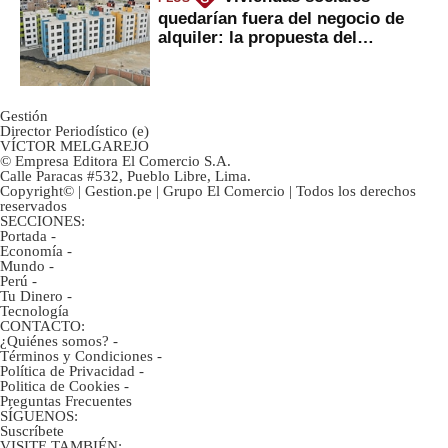
quedarían fuera del negocio de
alquiler: la propuesta del
gobierno
Gestión
Director Periodístico (e)
VÍCTOR MELGAREJO
© Empresa Editora El Comercio S.A.
Calle Paracas #532, Pueblo Libre, Lima.
Copyright© | Gestion.pe | Grupo El Comercio | Todos los derechos
reservados
SECCIONES:
Portada
-
Economía
-
Mundo
-
Perú
-
Tu Dinero
-
Tecnología
CONTACTO:
¿Quiénes somos?
-
Términos y Condiciones
-
Política de Privacidad
-
Politica de Cookies
-
Preguntas Frecuentes
SÍGUENOS:
Suscríbete
VISITE TAMBIÉN: