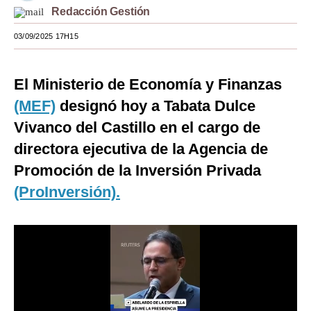
Redacción Gestión
Moda
03/09/2025 17H15
Estilos
Mundo
El Ministerio de Economía y Finanzas
(MEF)
designó hoy a Tabata Dulce
EEUU
Vivanco del Castillo en el cargo de
México
directora ejecutiva de la Agencia de
España
Promoción de la Inversión Privada
Internacional
(ProInversión).
Tecnología
Club del Suscriptor
Mix
G de Gestión