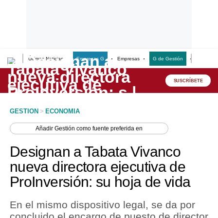
Últimas Noticias
Empresas G
Empresas
G de Gestión
Finanzas
Lo último
Peru Quiosco
SUSCRÍBETE
Portada
GESTION
>
ECONOMIA
Empresas
Añadir
Gestión
como fuente preferida en
Management & Empleo
Designan a Tabata Vivanco
Economía
nueva directora ejecutiva de
ProInversión: su hoja de vida
Mercados
Perú
En el mismo dispositivo legal, se da por
concluido el encargo de puesto de director
Política