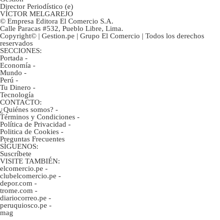
Director Periodístico (e)
VÍCTOR MELGAREJO
© Empresa Editora El Comercio S.A.
Calle Paracas #532, Pueblo Libre, Lima.
Copyright© | Gestion.pe | Grupo El Comercio | Todos los derechos
reservados
SECCIONES:
Portada
-
Economía
-
Mundo
-
Perú
-
Tu Dinero
-
Tecnología
CONTACTO:
¿Quiénes somos?
-
Términos y Condiciones
-
Política de Privacidad
-
Politica de Cookies
-
Preguntas Frecuentes
SÍGUENOS:
Suscríbete
VISITE TAMBIÉN:
elcomercio.pe
-
clubelcomercio.pe
-
depor.com
-
trome.com
-
diariocorreo.pe
-
peruquiosco.pe
-
mag