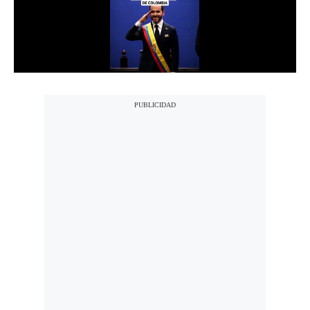
Notas Contratadas
Podcast
Gestión TV
Videos
Fotogalerías
gestion.pe
¿quiénes
Somos?
Términos
Y
Condiciones
Política
De
Privacidad