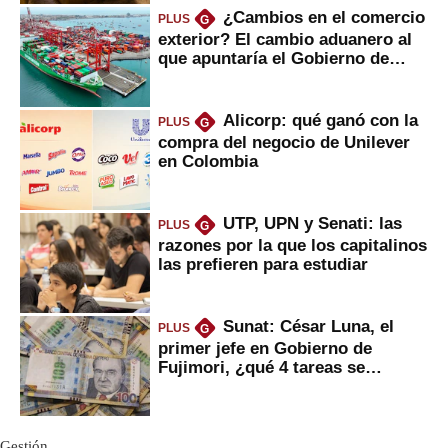
¿Cambios en el comercio
PLUS
G
exterior? El cambio aduanero al
que apuntaría el Gobierno de
Fujimori
Alicorp: qué ganó con la
PLUS
G
compra del negocio de Unilever
en Colombia
UTP, UPN y Senati: las
PLUS
G
razones por la que los capitalinos
las prefieren para estudiar
Sunat: César Luna, el
PLUS
G
primer jefe en Gobierno de
Fujimori, ¿qué 4 tareas se
marcan urgentes?
Gestión