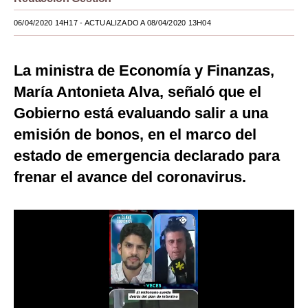
Moda
06/04/2020 14H17
- ACTUALIZADO A 08/04/2020 13H04
Estilos
La ministra de Economía y Finanzas,
Mundo
María Antonieta Alva, señaló que el
EEUU
Gobierno está evaluando salir a una
México
emisión de bonos, en el marco del
estado de emergencia declarado para
España
frenar el avance del coronavirus.
Internacional
Tecnología
Club del Suscriptor
Mix
G de Gestión