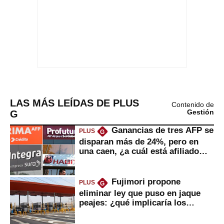
LAS MÁS LEÍDAS DE PLUS
Contenido de
G
Gestión
Ganancias de tres AFP se
PLUS
G
disparan más de 24%, pero en
una caen, ¿a cuál está afiliado
usted?
Fujimori propone
PLUS
G
eliminar ley que puso en jaque
peajes: ¿qué implicaría los
usuarios?