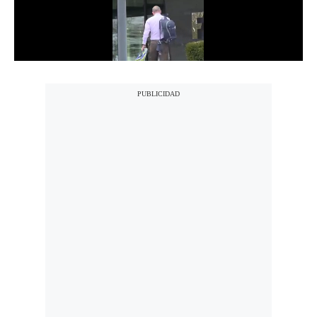
Notas Contratadas
Podcast
Gestión TV
Videos
Fotogalerías
gestion.pe
¿quiénes
Somos?
Términos
Y
Condiciones
Política
De
Privacidad