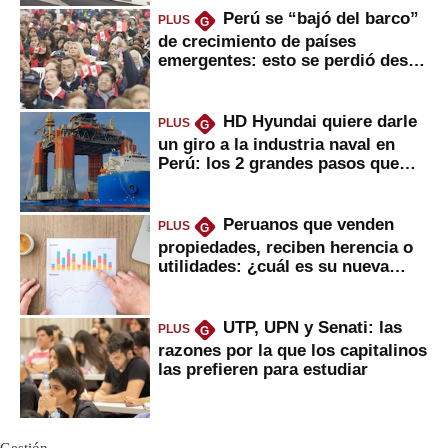
Perú se “bajó del barco”
PLUS
G
de crecimiento de países
emergentes: esto se perdió desde
2022
HD Hyundai quiere darle
PLUS
G
un giro a la industria naval en
Perú: los 2 grandes pasos que
daría
Peruanos que venden
PLUS
G
propiedades, reciben herencia o
utilidades: ¿cuál es su nueva
inversión clave?
UTP, UPN y Senati: las
PLUS
G
razones por la que los capitalinos
las prefieren para estudiar
Gestión