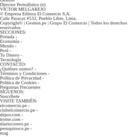
Director Periodístico (e)
VÍCTOR MELGAREJO
© Empresa Editora El Comercio S.A.
Calle Paracas #532, Pueblo Libre, Lima.
Copyright© | Gestion.pe | Grupo El Comercio | Todos los derechos
reservados
SECCIONES:
Portada
-
Economía
-
Mundo
-
Perú
-
Tu Dinero
-
Tecnología
CONTACTO:
¿Quiénes somos?
-
Términos y Condiciones
-
Política de Privacidad
-
Politica de Cookies
-
Preguntas Frecuentes
SÍGUENOS:
Suscríbete
VISITE TAMBIÉN:
elcomercio.pe
-
clubelcomercio.pe
-
depor.com
-
trome.com
-
diariocorreo.pe
-
peruquiosco.pe
-
mag