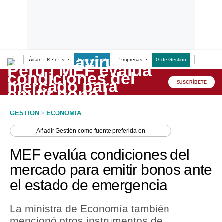
Últimas Noticias
Empresas G
Empresas
G de Gestión
Finanzas
Lo último
Peru Quiosco
SUSCRÍBETE
Portada
GESTION
>
ECONOMIA
Empresas
Añadir
Gestión
como fuente preferida en
Management & Empleo
MEF evalúa condiciones del
Economía
mercado para emitir bonos ante
el estado de emergencia
Mercados
Perú
La ministra de Economía también
mencionó otros instrumentos de
Política