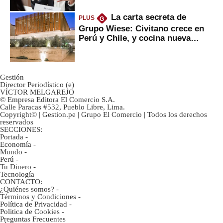
La carta secreta de
PLUS
G
Grupo Wiese: Civitano crece en
Perú y Chile, y cocina nueva
marca
Gestión
Director Periodístico (e)
VÍCTOR MELGAREJO
© Empresa Editora El Comercio S.A.
Calle Paracas #532, Pueblo Libre, Lima.
Copyright© | Gestion.pe | Grupo El Comercio | Todos los derechos
reservados
SECCIONES:
Portada
-
Economía
-
Mundo
-
Perú
-
Tu Dinero
-
Tecnología
CONTACTO:
¿Quiénes somos?
-
Términos y Condiciones
-
Política de Privacidad
-
Politica de Cookies
-
Preguntas Frecuentes