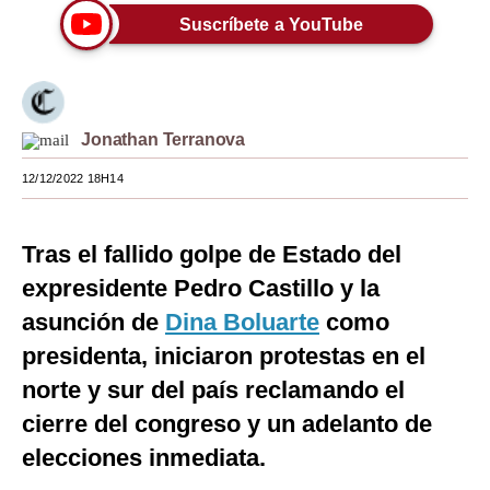
Suscríbete a YouTube
Moda
Estilos
Mundo
Jonathan Terranova
EEUU
12/12/2022 18H14
México
Tras el fallido golpe de Estado del
España
expresidente Pedro Castillo y la
Internacional
asunción de
Dina Boluarte
como
Tecnología
presidenta, iniciaron protestas en el
Club del Suscriptor
norte y sur del país reclamando el
cierre del congreso y un adelanto de
Mix
elecciones inmediata.
G de Gestión