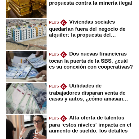
propuesta contra la minería ilegal
Viviendas sociales
PLUS
G
quedarían fuera del negocio de
alquiler: la propuesta del
gobierno
Dos nuevas financieras
PLUS
G
tocan la puerta de la SBS, ¿cuál
es su conexión con cooperativas?
Utilidades de
PLUS
G
trabajadores disparan venta de
casas y autos, ¿cómo amasan
tanta liquidez?
Alta oferta de talentos
PLUS
G
para ‘estos niveles’ impacta en el
aumento de sueldo: los detalles