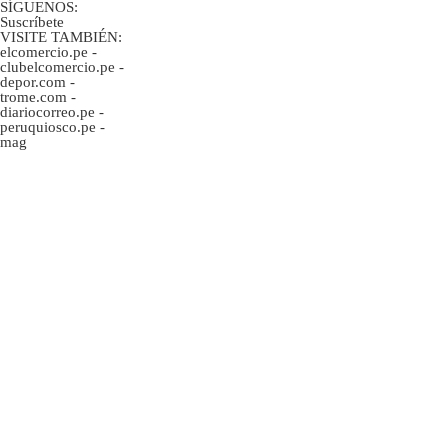
SÍGUENOS:
Suscríbete
VISITE TAMBIÉN:
elcomercio.pe
-
clubelcomercio.pe
-
depor.com
-
trome.com
-
diariocorreo.pe
-
peruquiosco.pe
-
mag