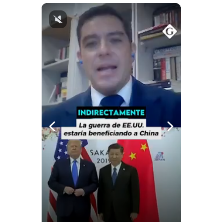
Notas Contratadas
Podcast
Gestión TV
Videos
Fotogalerías
gestion.pe
¿quiénes
Somos?
Términos
Y
Condiciones
Política
De
Privacidad