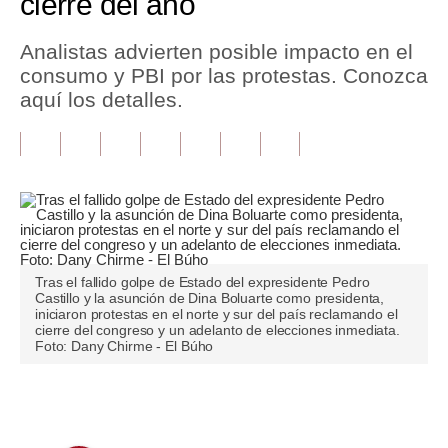
cierre del año
Tu Dinero
Analistas advierten posible impacto en el
consumo y PBI por las protestas. Conozca
Finanzas Personales
aquí los detalles.
Inmobiliarias
Plus G
Opinión
Editorial
Pregunta de hoy
Tras el fallido golpe de Estado del expresidente Pedro
Castillo y la asunción de Dina Boluarte como presidenta,
iniciaron protestas en el norte y sur del país reclamando el
Blogs
cierre del congreso y un adelanto de elecciones inmediata.
Foto: Dany Chirme - El Búho
Tendencias
Lujo
Únete a nuestro canal
Viajes