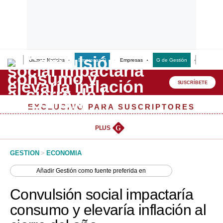
Últimas Noticias
Empresas G
Empresas
G de Gestión
Finanzas
Lo último
Peru Quiosco
SUSCRÍBETE
Portada
EXCLUSIVO PARA SUSCRIPTORES
Empresas
PLUS
G
Management & Empleo
GESTION
>
ECONOMIA
Economía
Añadir
Gestión
como fuente preferida en
Mercados
Convulsión social impactaría
Perú
consumo y elevaría inflación al
Política