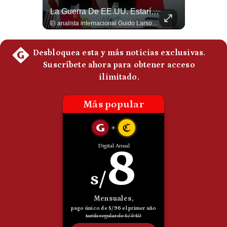
La Frontera Española Colapsa ¿Qué Está Pasando En Ceuta? | Gestión Mundo
La Guerra De EE.UU. Estaría Beneficiando A China | Gestión Mundo
Politica
De
La madrugada del 30 de julio de 2026 marcó un antes y un después en el Estrecho de Gibraltar. En cuestión de horas, cerca de 72.000 migrantes marroquíes ingresaron al territorio español de Ceuta, desbordando por completo a una ciudad de apenas 85.000 habitantes. En este video, explicamos los detalles de la emergencia humana y las ramificaciones geopolíticas del conflicto: la trampa de los rumores en redes sociales, el rol de Marruecos, el acercamiento de España a Argelia y la respuesta de la Unión Europea ante las amenazas de suspensión del Tratado Schengen. #Ceuta #España #Marruecos #Geopolitica #PedroSanchez #NoticiasInternacionales #Schengen #Europa #CrisisMigratoria 👉 Suscríbete y activa la campana para no perderte nuestro análisis diario. 🌎 Síguenos en nuestras redes sociales: 📌 Web oficial: https://gestion.pe/mundo/ 📌 LinkedIn: http://bit.ly/3HYIET0 📌 X (Twitter): http://bit.ly/4noZtX9 📌 TikTok: http://bit.ly/4evB6TO
El analista internacional Guido Larson cuestiona la estrategia comercial estadounidense. Menciona los aranceles impuestos incluso a países latinoamericanos y contrasta esa política con el avance de China. Además, señala que Pekín controla aproximadamente el 90% del mercado de tierras raras y concluye con una paradoja: el conflicto iniciado por Washington estaría beneficiando indirectamente a uno de sus principales competidores. 🚀 ¿Quieres entender el mundo sin ruido? Únete a nuestra comunidad y forma parte del cambio. #GestiónNewsroomLive #NoticiasGlobales #AnálisisGeopolítico #EconomíaMundial #IA #Geopolítica #LatinosEnUSA #NoticiasEnEspañol 👉 Suscríbete y activa la campana para no perderte nuestro análisis diario. 🌎 Síguenos en nuestras redes sociales: 📌 Web oficial: https://gestion.pe/mundo/ 📌 LinkedIn: http://bit.ly/3HYIET0 📌 X (Twitter): http://bit.ly/4noZtX9 📌 TikTok: http://bit.ly/4evB6TO
Cookies
Preguntas
Frecuentes