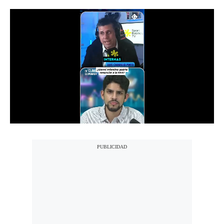
Notas Contratadas
Podcast
Gestión TV
Videos
Fotogalerías
gestion.pe
¿quiénes
Somos?
Términos
Y
Condiciones
Política
De
Privacidad