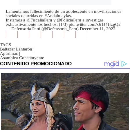
Lamentamos fallecimiento de un adolescente en movilizaciones
sociales ocurridas en
#Andahuaylas
.
Instamos a
@FiscaliaPeru
y
@PoliciaPeru
a investigar
exhaustivamente los hechos. (1/3)
pic.twitter.com/x61J4HzgQ2
— Defensoría Perú (@Defensoria_Peru)
December 11, 2022
TAGS
Baltazar Lantarón
|
Apurímac
|
Asamblea Constituyente