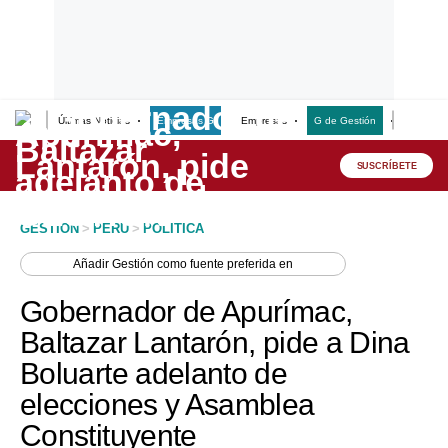
Últimas Noticias
Empresas G
Empresas
G de Gestión
Finanzas
Lo último
Peru Quiosco
SUSCRÍBETE
Portada
GESTION
>
PERU
>
POLITICA
Empresas
Añadir
Gestión
como fuente preferida en
Management & Empleo
Gobernador de Apurímac,
Economía
Baltazar Lantarón, pide a Dina
Boluarte adelanto de
Mercados
elecciones y Asamblea
Perú
Constituyente
Política