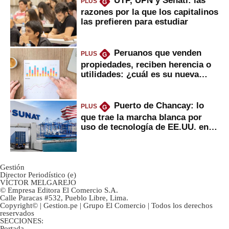
UTP, UPN y Senati: las
PLUS
G
razones por la que los capitalinos
las prefieren para estudiar
Peruanos que venden
PLUS
G
propiedades, reciben herencia o
utilidades: ¿cuál es su nueva
inversión clave?
Puerto de Chancay: lo
PLUS
G
que trae la marcha blanca por
uso de tecnología de EE.UU. en
mercancías
Gestión
Director Periodístico (e)
VÍCTOR MELGAREJO
© Empresa Editora El Comercio S.A.
Calle Paracas #532, Pueblo Libre, Lima.
Copyright© | Gestion.pe | Grupo El Comercio | Todos los derechos
reservados
SECCIONES:
Portada
-