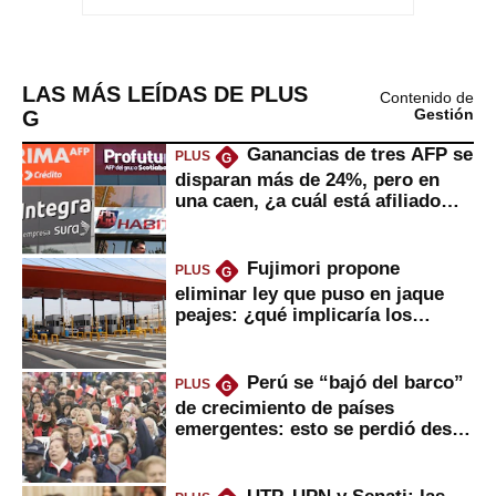
LAS MÁS LEÍDAS DE PLUS
Contenido de
G
Gestión
Ganancias de tres AFP se
PLUS
G
disparan más de 24%, pero en
una caen, ¿a cuál está afiliado
usted?
Fujimori propone
PLUS
G
eliminar ley que puso en jaque
peajes: ¿qué implicaría los
usuarios?
Perú se “bajó del barco”
PLUS
G
de crecimiento de países
emergentes: esto se perdió desde
2022