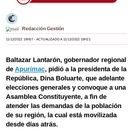
Moda
Estilos
Redacción Gestión
Mundo
11/12/2022 18H07
- ACTUALIZADO A 11/12/2022 18H21
EEUU
México
Baltazar Lantarón, gobernador regional
de
Apurímac
, pidió a la presidenta de la
España
República, Dina Boluarte, que adelante
Internacional
elecciones generales y convoque a una
Tecnología
Asamblea Constituyente, a fin de
Club del Suscriptor
atender las demandas de la población
de su región, la cual está movilizada
Mix
desde días atrás.
G de Gestión