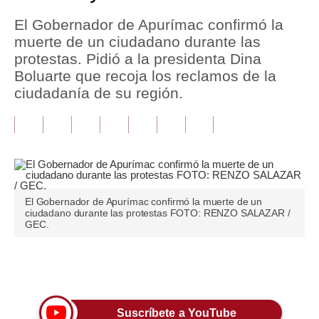
El Gobernador de Apurímac confirmó la
Tu Dinero
muerte de un ciudadano durante las
Finanzas Personales
protestas. Pidió a la presidenta Dina
Boluarte que recoja los reclamos de la
Inmobiliarias
ciudadanía de su región.
Plus G
Opinión
Editorial
Pregunta de hoy
El Gobernador de Apurímac confirmó la muerte de un
ciudadano durante las protestas FOTO: RENZO SALAZAR /
GEC.
Blogs
Tendencias
Únete a nuestro canal
Lujo
Viajes
Suscríbete a YouTube