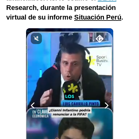
Research, durante la presentación
Notas Contratadas
virtual de su informe
Situación Perú
.
Podcast
Gestión TV
Videos
Fotogalerías
gestion.pe
¿quiénes
Somos?
Términos
Y
Condiciones
Política
De
Privacidad