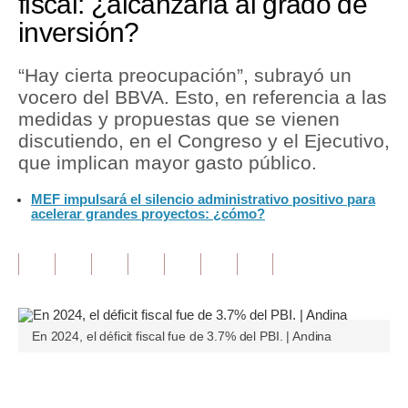
fiscal: ¿alcanzaría al grado de
inversión?
Tu Dinero
Finanzas Personales
“Hay cierta preocupación”, subrayó un
vocero del BBVA. Esto, en referencia a las
Inmobiliarias
medidas y propuestas que se vienen
discutiendo, en el Congreso y el Ejecutivo,
Plus G
que implican mayor gasto público.
Opinión
MEF impulsará el silencio administrativo positivo para
acelerar grandes proyectos: ¿cómo?
Editorial
Pregunta de hoy
Blogs
Tendencias
En 2024, el déficit fiscal fue de 3.7% del PBI. | Andina
Lujo
Únete a nuestro canal
Viajes