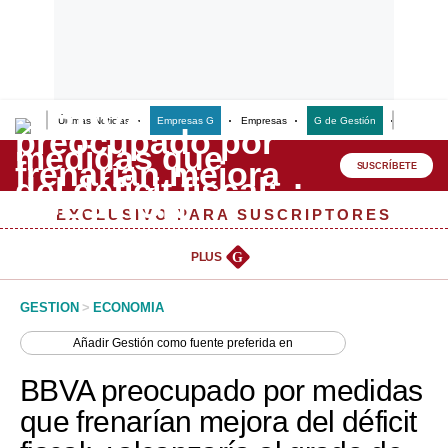
Últimas Noticias
Empresas G
Empresas
G de Gestión
Finanzas
Lo último
Peru Quiosco
SUSCRÍBETE
Portada
EXCLUSIVO PARA SUSCRIPTORES
Empresas
PLUS
G
Management & Empleo
GESTION
>
ECONOMIA
Economía
Añadir
Gestión
como fuente preferida en
Mercados
BBVA preocupado por medidas
Perú
que frenarían mejora del déficit
Política