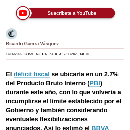
Moda
Suscríbete a YouTube
Estilos
Mundo
EEUU
Ricardo Guerra Vásquez
17/06/2025 13H59
- ACTUALIZADO A 17/06/2025 14H10
México
España
El
déficit fiscal
se ubicaría en un 2.7%
Internacional
del Producto Bruto Interno (
PBI
)
Tecnología
durante este año, con lo que volvería a
incumplirse el límite establecido por el
Club del Suscriptor
Gobierno y también considerando
Mix
eventuales flexibilizaciones
G de Gestión
anunciados. Así lo estimó el
BBVA