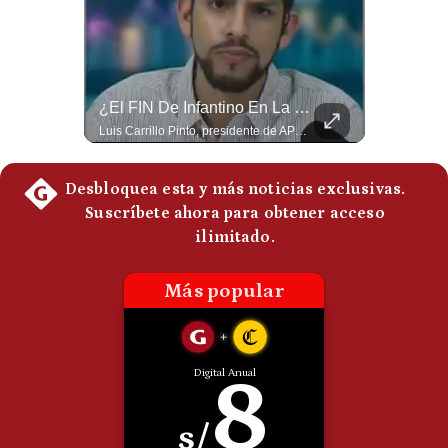
Politica
De
Cookies
Preguntas
Frecuentes
El FRACASO Militar Más Caro De Medio Oriente | #radar24
¿El FIN De Infantino En La FIFA? El Grave Pronóstico Sobre Su Renuncia | #EnClaveEconómica
El internacionalista Roberto Heimovits señaló que Arabia Saudita posee armamento avanzado comprado por decenas de miles de millones de dólares. Sin embargo, recuerda que combatió durante siete años contra los hutíes sin conseguir derrotarlos, pese a la enorme diferencia de poder militar. #ArabiaSaudita #Hutíes #RobertoHeimovits #Geopolítica #Guerra #NoticiasInternacionales #Shorts 👉 Suscríbete y activa la campana para no perderte nuestro análisis diario. 🌎 Síguenos en nuestras redes sociales: 📌 Web oficial: https://gestion.pe/mundo/ 📌 LinkedIn: http://bit.ly/3HYIET0 📌 X (Twitter): http://bit.ly/4noZtX9 📌 TikTok: http://bit.ly/4evB6TO
Luis Carrillo Pinto, presidente de APEMD pronostica meses muy difíciles para Infantino y sostiene que una mayor presión de la UEFA, junto con nuevas investigaciones periodísticas, podría llevarlo a dimitir. También menciona renuncias internas y acusaciones de que el proyecto fue impulsado por una sola persona. #GianniInfantino #FIFA #UEFA #LuisCarrilloPinto #APEMD #Futbol #NoticiasDeportivas #Mundial #Shorts 👉 Suscríbete y activa la campana para no perderte nuestro análisis diario. 🌎 Síguenos en nuestras redes sociales: 📌 Web oficial: https://gestion.pe/mundo/ 📌 LinkedIn: http://bit.ly/3HYIET0 📌 X (Twitter): http://bit.ly/4noZtX9 📌 TikTok: http://bit.ly/4evB6TO