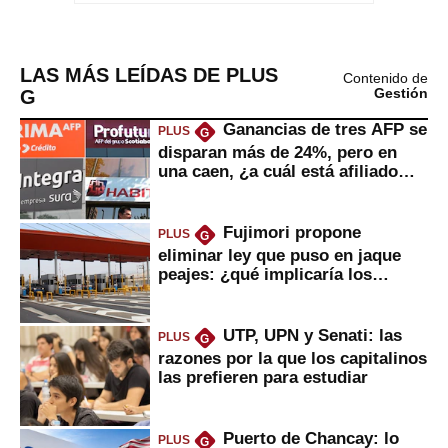
LAS MÁS LEÍDAS DE PLUS
Contenido de
G
Gestión
Ganancias de tres AFP se
PLUS
G
disparan más de 24%, pero en
una caen, ¿a cuál está afiliado
usted?
Fujimori propone
PLUS
G
eliminar ley que puso en jaque
peajes: ¿qué implicaría los
usuarios?
UTP, UPN y Senati: las
PLUS
G
razones por la que los capitalinos
las prefieren para estudiar
Puerto de Chancay: lo
PLUS
G