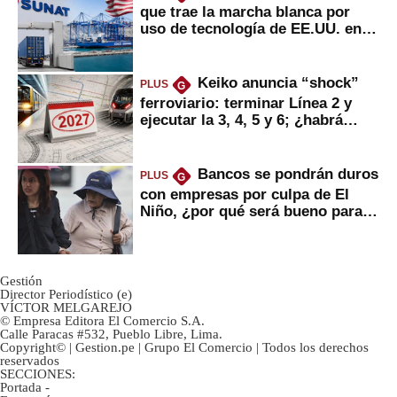
que trae la marcha blanca por
uso de tecnología de EE.UU. en
mercancías
Keiko anuncia “shock”
PLUS
G
ferroviario: terminar Línea 2 y
ejecutar la 3, 4, 5 y 6; ¿habrá
avances?
Bancos se pondrán duros
PLUS
G
con empresas por culpa de El
Niño, ¿por qué será bueno para
ahorristas?
Gestión
Director Periodístico (e)
VÍCTOR MELGAREJO
© Empresa Editora El Comercio S.A.
Calle Paracas #532, Pueblo Libre, Lima.
Copyright© | Gestion.pe | Grupo El Comercio | Todos los derechos
reservados
SECCIONES:
Portada
-