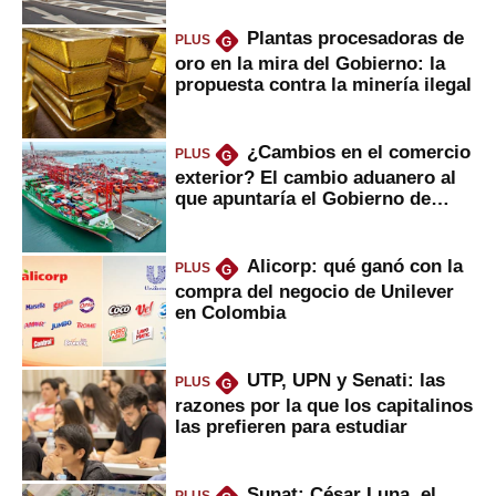
Plantas procesadoras de
PLUS
G
oro en la mira del Gobierno: la
propuesta contra la minería ilegal
¿Cambios en el comercio
PLUS
G
exterior? El cambio aduanero al
que apuntaría el Gobierno de
Fujimori
Alicorp: qué ganó con la
PLUS
G
compra del negocio de Unilever
en Colombia
UTP, UPN y Senati: las
PLUS
G
razones por la que los capitalinos
las prefieren para estudiar
Sunat: César Luna, el