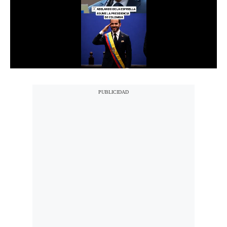
Notas Contratadas
Podcast
Gestión TV
Videos
Fotogalerías
gestion.pe
¿quiénes
Somos?
Términos
Y
Condiciones
Política
De
Privacidad