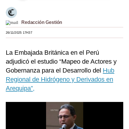
Moda
Estilos
Redacción Gestión
Mundo
26/11/2025 17H37
EEUU
La Embajada Británica en el Perú
México
adjudicó el estudio “Mapeo de Actores y
España
Gobernanza para el Desarrollo del
Hub
Internacional
Regional de Hidrógeno y Derivados en
Arequipa”,
Tecnología
Club del Suscriptor
Mix
G de Gestión