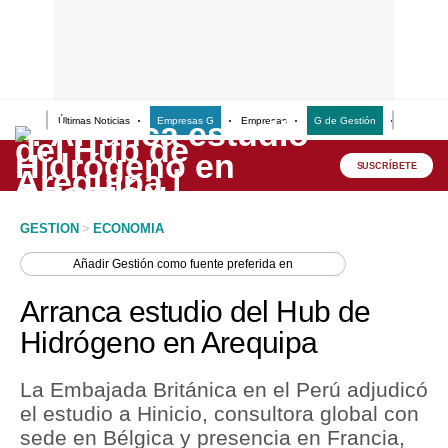
Últimas Noticias
Empresas G
Empresas
G de Gestión
Finanzas
Lo último
Peru Quiosco
SUSCRÍBETE
Portada
GESTION
>
ECONOMIA
Empresas
Añadir
Gestión
como fuente preferida en
Management & Empleo
Arranca estudio del Hub de
Economía
Hidrógeno en Arequipa
Mercados
La Embajada Británica en el Perú adjudicó
Perú
el estudio a Hinicio, consultora global con
sede en Bélgica y presencia en Francia,
Política