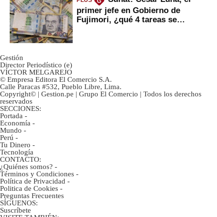
PLUS
G
primer jefe en Gobierno de
Fujimori, ¿qué 4 tareas se
marcan urgentes?
Gestión
Director Periodístico (e)
VÍCTOR MELGAREJO
© Empresa Editora El Comercio S.A.
Calle Paracas #532, Pueblo Libre, Lima.
Copyright© | Gestion.pe | Grupo El Comercio | Todos los derechos
reservados
SECCIONES:
Portada
-
Economía
-
Mundo
-
Perú
-
Tu Dinero
-
Tecnología
CONTACTO:
¿Quiénes somos?
-
Términos y Condiciones
-
Política de Privacidad
-
Politica de Cookies
-
Preguntas Frecuentes
SÍGUENOS:
Suscríbete