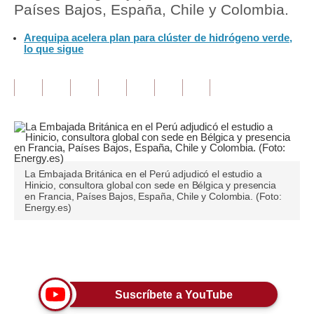
Países Bajos, España, Chile y Colombia.
Tu Dinero
Arequipa acelera plan para clúster de hidrógeno verde,
lo que sigue
Finanzas Personales
Inmobiliarias
Plus G
Opinión
Editorial
La Embajada Británica en el Perú adjudicó el estudio a
Hinicio, consultora global con sede en Bélgica y presencia
Pregunta de hoy
en Francia, Países Bajos, España, Chile y Colombia. (Foto:
Energy.es)
Blogs
Tendencias
Únete a nuestro canal
Lujo
Suscríbete a YouTube
Viajes