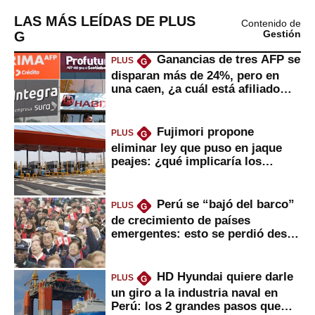
LAS MÁS LEÍDAS DE PLUS
Contenido de
G
Gestión
Ganancias de tres AFP se
PLUS
G
disparan más de 24%, pero en
una caen, ¿a cuál está afiliado
usted?
Fujimori propone
PLUS
G
eliminar ley que puso en jaque
peajes: ¿qué implicaría los
usuarios?
Perú se “bajó del barco”
PLUS
G
de crecimiento de países
emergentes: esto se perdió desde
2022
HD Hyundai quiere darle
PLUS
G
un giro a la industria naval en
Perú: los 2 grandes pasos que