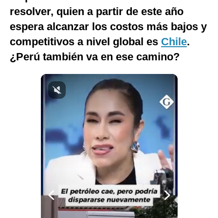
resolver, quien a partir de este año
Notas Contratadas
espera alcanzar los costos más bajos y
Podcast
competitivos a nivel global es
Chile
.
Gestión TV
¿Perú también va en ese camino?
Videos
Fotogalerías
gestion.pe
¿quiénes
Somos?
Términos
Y
Condiciones
Política
De
Privacidad