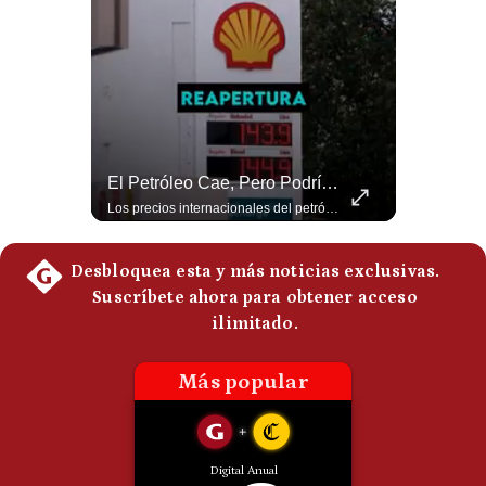
Politica
De
Cookies
Preguntas
Frecuentes
NOTICIAS DE ÚLTIMA HORA: EE.UU. Se Queda Sin Misiles En Medio Oriente
El Petróleo Cae, Pero Podría Dispararse Nuevamente | #radar24
NOTICIAS DE ÚLTIMA HORA: 1️⃣ EE.UU.: Habría gastado casi el 80% de sus misiles más avanzados (THAAD), un factor clave en las decisiones de Donald Trump frente a Irán. 2️⃣ Argentina y Brasil: Tensión diplomática escala; Brasil solicita el regreso del embajador argentino tras fuertes declaraciones de Javier Milei. 3️⃣ México: Asesinan al influencer César Gastélum a balazos durante una transmisión en vivo en Culiacán, Sinaloa. 4️⃣ Alemania: Ataque con dron explosivo obliga a suspender el aeropuerto de Leipzig, punto logístico clave de la OTAN para enviar material a Ucrania. ¿Qué noticia te parece la más impactante del día? ¡Te leo en los comentarios! 👇 #EEUU #JavierMilei #CesarGastelum #Alemania #Noticias #UltimaHora #NoticiasDelDia 🚀 ¿Quieres entender el mundo sin ruido? Únete a nuestra comunidad y forma parte del cambio. #GestiónNewsroomLive #NoticiasGlobales #AnálisisGeopolítico #EconomíaMundial #IA #Geopolítica #LatinosEnUSA #NoticiasEnEspañol 👉 Suscríbete y activa la campana para no perderte nuestro análisis diario. 🌎 Síguenos en nuestras redes sociales: 📌 Web oficial: https://gestion.pe/mundo/ 📌 LinkedIn: http://bit.ly/3HYIET0 📌 X (Twitter): http://bit.ly/4noZtX9 📌 TikTok: http://bit.ly/4evB6TO
Los precios internacionales del petróleo retrocedieron ante la posibilidad de un acuerdo para reabrir el estrecho de Ormuz. Sin embargo, la caída responde solo a una expectativa diplomática y un nuevo ataque contra un buque podría hacer regresar rápidamente la prima de riesgo. #Petroleo #EstrechoDeOrmuz #EconomiaGlobal #MercadoPetrolero #Crudo #NoticiasEconomicas #Geopolitica #Shorts 👉 Suscríbete y activa la campana para no perderte nuestro análisis diario. 🌎 Síguenos en nuestras redes sociales: 📌 Web oficial: https://gestion.pe/mundo/ 📌 LinkedIn: http://bit.ly/3HYIET0 📌 X (Twitter): http://bit.ly/4noZtX9 📌 TikTok: http://bit.ly/4evB6TO