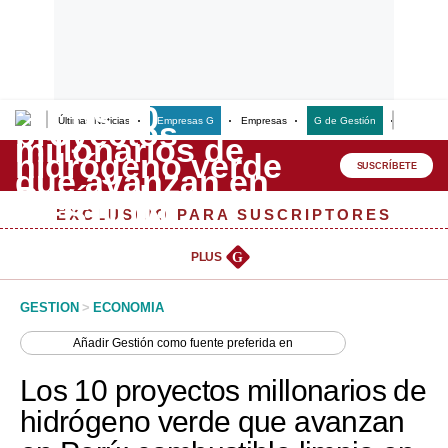
Últimas Noticias
Empresas G
Empresas
G de Gestión
Finanzas
Lo último
Peru Quiosco
SUSCRÍBETE
Portada
EXCLUSIVO PARA SUSCRIPTORES
Empresas
PLUS
G
Management & Empleo
GESTION
>
ECONOMIA
Economía
Añadir
Gestión
como fuente preferida en
Mercados
Los 10 proyectos millonarios de
Perú
hidrógeno verde que avanzan
Política