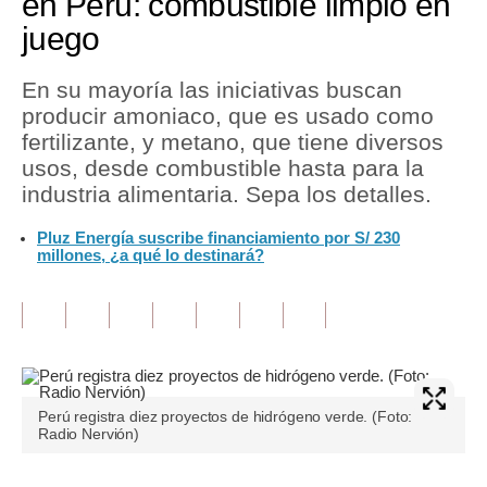
en Perú: combustible limpio en
juego
Tu Dinero
Finanzas Personales
En su mayoría las iniciativas buscan
producir amoniaco, que es usado como
Inmobiliarias
fertilizante, y metano, que tiene diversos
usos, desde combustible hasta para la
Plus G
industria alimentaria. Sepa los detalles.
Opinión
Pluz Energía suscribe financiamiento por S/ 230
millones, ¿a qué lo destinará?
Editorial
Pregunta de hoy
Blogs
Tendencias
Perú registra diez proyectos de hidrógeno verde. (Foto:
Lujo
Radio Nervión)
Viajes