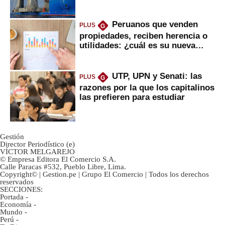
daría
Peruanos que venden
PLUS
G
propiedades, reciben herencia o
utilidades: ¿cuál es su nueva
inversión clave?
UTP, UPN y Senati: las
PLUS
G
razones por la que los capitalinos
las prefieren para estudiar
Gestión
Director Periodístico (e)
VÍCTOR MELGAREJO
© Empresa Editora El Comercio S.A.
Calle Paracas #532, Pueblo Libre, Lima.
Copyright© | Gestion.pe | Grupo El Comercio | Todos los derechos
reservados
SECCIONES:
Portada
-
Economía
-
Mundo
-
Perú
-