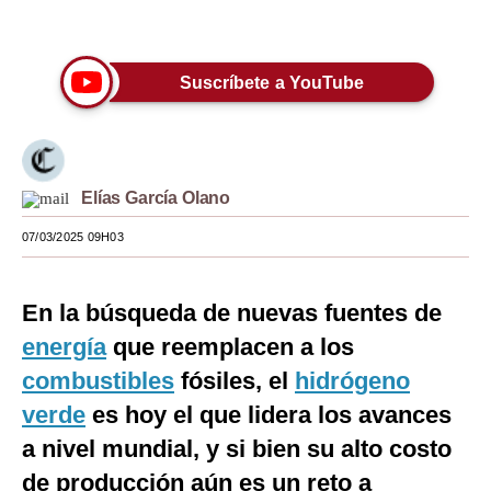
Únete a nuestro canal
Moda
Estilos
Suscríbete a YouTube
Mundo
EEUU
Elías García Olano
México
07/03/2025 09H03
España
Internacional
En la búsqueda de nuevas fuentes de
Tecnología
energía
que reemplacen a los
combustibles
fósiles, el
hidrógeno
Club del Suscriptor
verde
es hoy el que lidera los avances
Mix
a nivel mundial, y si bien su alto costo
G de Gestión
de producción aún es un reto a