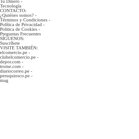
Tu Dinero
-
Tecnología
CONTACTO:
¿Quiénes somos?
-
Términos y Condiciones
-
Política de Privacidad
-
Politica de Cookies
-
Preguntas Frecuentes
SÍGUENOS:
Suscríbete
VISITE TAMBIÉN:
elcomercio.pe
-
clubelcomercio.pe
-
depor.com
-
trome.com
-
diariocorreo.pe
-
peruquiosco.pe
-
mag