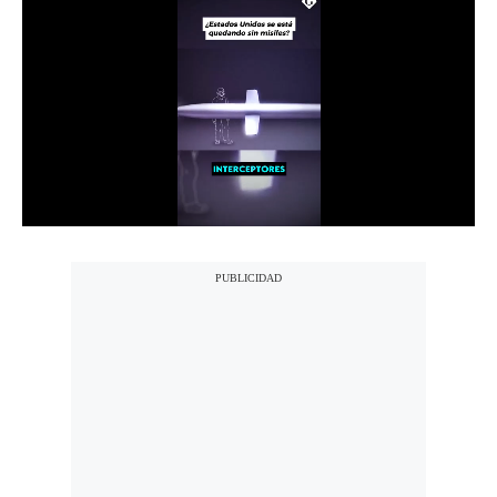
Notas Contratadas
Podcast
Gestión TV
Videos
Fotogalerías
gestion.pe
¿quiénes
Somos?
Términos
Y
Condiciones
Política
De
Privacidad