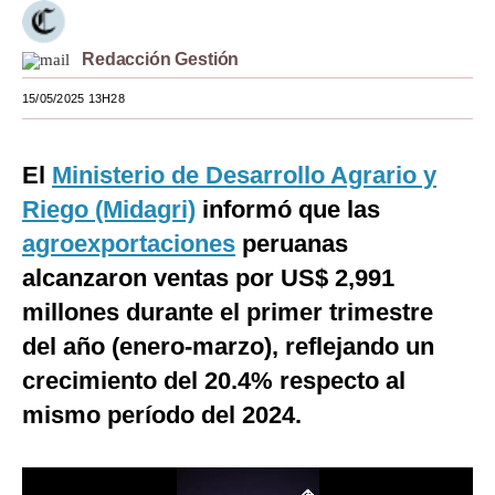
Moda
Redacción Gestión
Estilos
15/05/2025 13H28
Mundo
EEUU
El
Ministerio de Desarrollo Agrario y
Riego (Midagri)
informó que las
México
agroexportaciones
peruanas
España
alcanzaron ventas por US$ 2,991
Internacional
millones durante el primer trimestre
del año (enero-marzo), reflejando un
Tecnología
crecimiento del 20.4% respecto al
Club del Suscriptor
mismo período del 2024.
Mix
G de Gestión