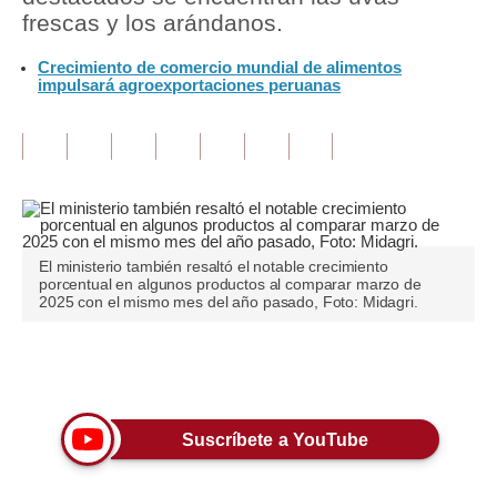
frescas y los arándanos.
Tu Dinero
Crecimiento de comercio mundial de alimentos
impulsará agroexportaciones peruanas
Finanzas Personales
Inmobiliarias
Plus G
Opinión
Editorial
El ministerio también resaltó el notable crecimiento
porcentual en algunos productos al comparar marzo de
2025 con el mismo mes del año pasado, Foto: Midagri.
Pregunta de hoy
Blogs
Únete a nuestro canal
Tendencias
Suscríbete a YouTube
Lujo
Viajes