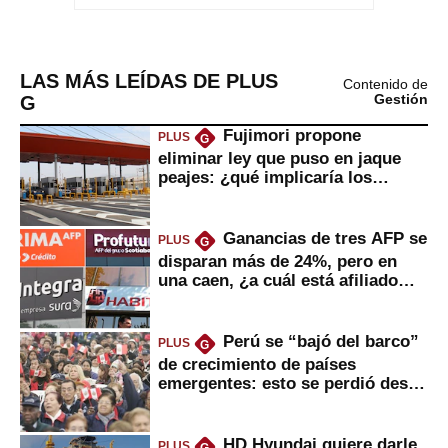
LAS MÁS LEÍDAS DE PLUS
Contenido de
G
Gestión
Fujimori propone
PLUS
G
eliminar ley que puso en jaque
peajes: ¿qué implicaría los
usuarios?
Ganancias de tres AFP se
PLUS
G
disparan más de 24%, pero en
una caen, ¿a cuál está afiliado
usted?
Perú se “bajó del barco”
PLUS
G
de crecimiento de países
emergentes: esto se perdió desde
2022
HD Hyundai quiere darle
PLUS