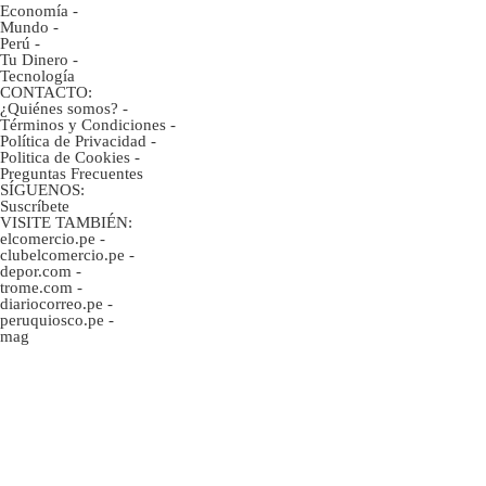
Economía
-
Mundo
-
Perú
-
Tu Dinero
-
Tecnología
CONTACTO:
¿Quiénes somos?
-
Términos y Condiciones
-
Política de Privacidad
-
Politica de Cookies
-
Preguntas Frecuentes
SÍGUENOS:
Suscríbete
VISITE TAMBIÉN:
elcomercio.pe
-
clubelcomercio.pe
-
depor.com
-
trome.com
-
diariocorreo.pe
-
peruquiosco.pe
-
mag