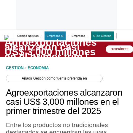
Últimas Noticias
Empresas G
Empresas
G de Gestión
Finanzas
Lo último
Peru Quiosco
SUSCRÍBETE
Portada
GESTION
>
ECONOMIA
Empresas
Añadir
Gestión
como fuente preferida en
Management & Empleo
Agroexportaciones alcanzaron
Economía
casi US$ 3,000 millones en el
primer trimestre del 2025
Mercados
Perú
Entre los productos no tradicionales
destacados se encuentran las uvas
Política