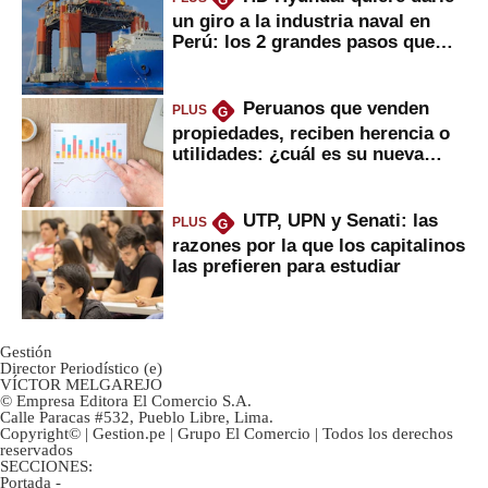
G
un giro a la industria naval en
Perú: los 2 grandes pasos que
daría
Peruanos que venden
PLUS
G
propiedades, reciben herencia o
utilidades: ¿cuál es su nueva
inversión clave?
UTP, UPN y Senati: las
PLUS
G
razones por la que los capitalinos
las prefieren para estudiar
Gestión
Director Periodístico (e)
VÍCTOR MELGAREJO
© Empresa Editora El Comercio S.A.
Calle Paracas #532, Pueblo Libre, Lima.
Copyright© | Gestion.pe | Grupo El Comercio | Todos los derechos
reservados
SECCIONES:
Portada
-