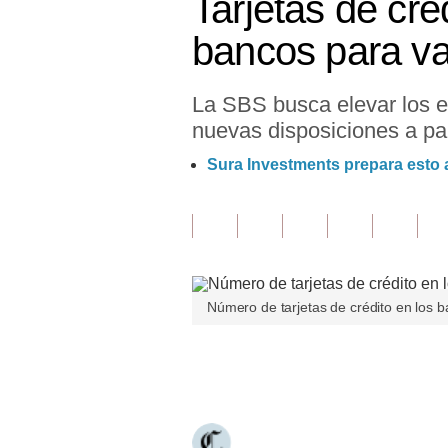
Tarjetas de cré
Finanzas Personales
bancos para va
Inmobiliarias
La SBS busca elevar los e
Plus G
nuevas disposiciones a part
Opinión
Sura Investments prepara esto a
Editorial
Pregunta de hoy
Blogs
Número de tarjetas de crédito en los 
Tendencias
Lujo
Únete a nuestro canal
Viajes
Moda