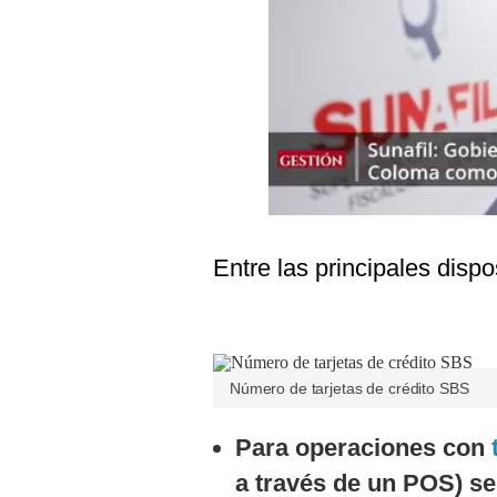
Podcast
Gestión TV
Videos
Fotogalerías
gestion.pe
Entre las principales disp
¿quiénes
Somos?
Términos
Y
Condiciones
Número de tarjetas de crédito SBS
Política
De
Para operaciones con
Privacidad
a través de un POS) se 
Politica