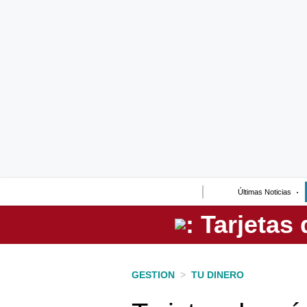
Lo último
Peru Quiosco
Portada
Empresas
Management & Empleo
Economía
Últimas Noticias
Mercados
Perú
Política
GESTION
>
TU DINERO
Tu Dinero