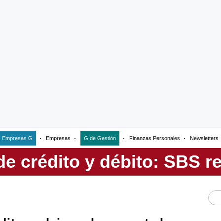
Empresas G
Empresas
G de Gestión
Finanzas Personales
Newsletters