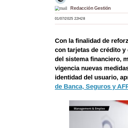
Estilos
Redacción Gestión
Mundo
01/07/2025 22H28
EEUU
Con la finalidad de refor
México
con tarjetas de crédito y
España
del sistema financiero, 
Internacional
vigencia nuevas medidas 
Tecnología
identidad del usuario, a
de Banca, Seguros y AF
Club del Suscriptor
Mix
G de Gestión
Notas Contratadas