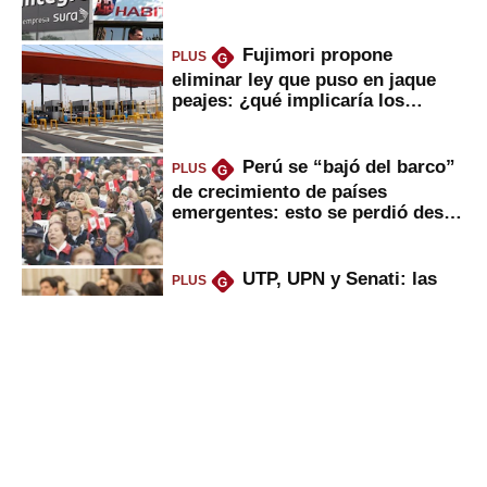
usted?
Fujimori propone
PLUS
G
eliminar ley que puso en jaque
peajes: ¿qué implicaría los
usuarios?
Perú se “bajó del barco”
PLUS
G
de crecimiento de países
emergentes: esto se perdió desde
2022
UTP, UPN y Senati: las
PLUS
G
razones por la que los capitalinos
las prefieren para estudiar
Peruanos que venden
PLUS
G
propiedades, reciben herencia o
utilidades: ¿cuál es su nueva
inversión clave?