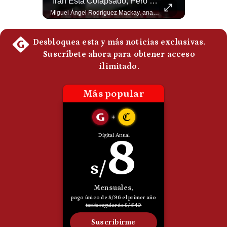
NOTICIAS DE ÚLTIMA HORA: EE.UU. Se Queda Sin Misiles En Medio Oriente
“Irán Está Colapsado, Pero EE.UU. Parece Desesperado” | #radar24
NOTICIAS DE ÚLTIMA HORA: 1️⃣ EE.UU.: Habría gastado casi el 80% de sus misiles más avanzados (THAAD), un factor clave en las decisiones de Donald Trump frente a Irán. 2️⃣ Argentina y Brasil: Tensión diplomática escala; Brasil solicita el regreso del embajador argentino tras fuertes declaraciones de Javier Milei. 3️⃣ México: Asesinan al influencer César Gastélum a balazos durante una transmisión en vivo en Culiacán, Sinaloa. 4️⃣ Alemania: Ataque con dron explosivo obliga a suspender el aeropuerto de Leipzig, punto logístico clave de la OTAN para enviar material a Ucrania. ¿Qué noticia te parece la más impactante del día? ¡Te leo en los comentarios! 👇 #EEUU #JavierMilei #CesarGastelum #Alemania #Noticias #UltimaHora #NoticiasDelDia 🚀 ¿Quieres entender el mundo sin ruido? Únete a nuestra comunidad y forma parte del cambio. #GestiónNewsroomLive #NoticiasGlobales #AnálisisGeopolítico #EconomíaMundial #IA #Geopolítica #LatinosEnUSA #NoticiasEnEspañol 👉 Suscríbete y activa la campana para no perderte nuestro análisis diario. 🌎 Síguenos en nuestras redes sociales: 📌 Web oficial: https://gestion.pe/mundo/ 📌 LinkedIn: http://bit.ly/3HYIET0 📌 X (Twitter): http://bit.ly/4noZtX9 📌 TikTok: http://bit.ly/4evB6TO
Miguel Ángel Rodríguez Mackay, analista internacional, sostiene que las negociaciones fueron impulsadas por Irán y no por Estados Unidos. Según su análisis, Teherán estaría debilitado militar y económicamente, aunque la narrativa internacional presenta a Trump como el líder desesperado por terminar una guerra que no puede ganar. #Geopolitica #Iran #DonaldTrump #RodriguezMackay #EEUU #NoticiasInternacionales #PoliticaInternacional #AnalisisGeopolitico #Shorts 👉 Suscríbete y activa la campana para no perderte nuestro análisis diario. 🌎 Síguenos en nuestras redes sociales: 📌 Web oficial: https://gestion.pe/mundo/ 📌 LinkedIn: http://bit.ly/3HYIET0 📌 X (Twitter): http://bit.ly/4noZtX9 📌 TikTok: http://bit.ly/4evB6TO
Politica
De
Cookies
Preguntas
Frecuentes