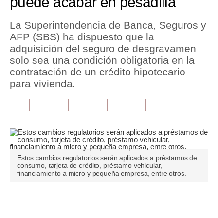
puede acabar en pesadilla
Tu Dinero
La Superintendencia de Banca, Seguros y
AFP (SBS) ha dispuesto que la
Finanzas Personales
adquisición del seguro de desgravamen
Inmobiliarias
solo sea una condición obligatoria en la
contratación de un crédito hipotecario
Plus G
para vivienda.
Opinión
Editorial
Pregunta de hoy
Blogs
Estos cambios regulatorios serán aplicados a préstamos de
consumo, tarjeta de crédito, préstamo vehicular,
financiamiento a micro y pequeña empresa, entre otros.
Tendencias
Lujo
Únete a nuestro canal
Viajes