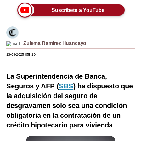
Moda
Suscríbete a YouTube
Estilos
Mundo
Zulema Ramirez Huancayo
EEUU
13/03/2025 05H10
México
España
La Superintendencia de Banca,
Seguros y AFP (
Internacional
SBS
) ha dispuesto que
la adquisición del seguro de
Tecnología
desgravamen solo sea una condición
Club del Suscriptor
obligatoria en la contratación de un
Mix
crédito hipotecario para vivienda.
G de Gestión