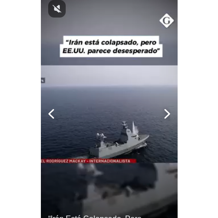
Notas Contratadas
Podcast
Gestión TV
Videos
Fotogalerías
gestion.pe
¿quiénes
Somos?
Términos
Y
Condiciones
Política
De
Privacidad