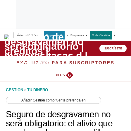
Últimas Noticias
Empresas G
Empresas
G de Gestión
Finanzas
Lo último
Peru Quiosco
SUSCRÍBETE
Portada
EXCLUSIVO PARA SUSCRIPTORES
Empresas
PLUS
G
Management & Empleo
GESTION
>
TU DINERO
Economía
Añadir
Gestión
como fuente preferida en
Mercados
Seguro de desgravamen no
Perú
será obligatorio: el alivio que
Política