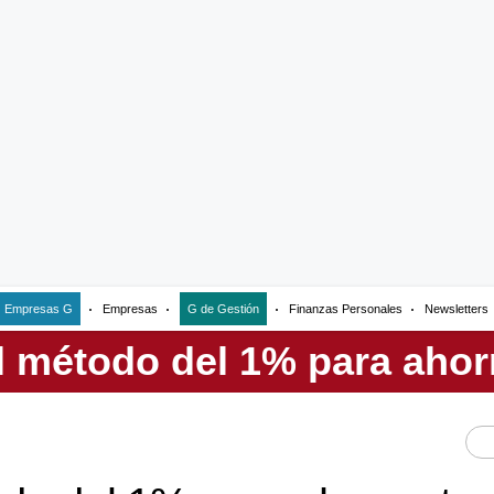
Empresas G
Empresas
G de Gestión
Finanzas Personales
Newsletters