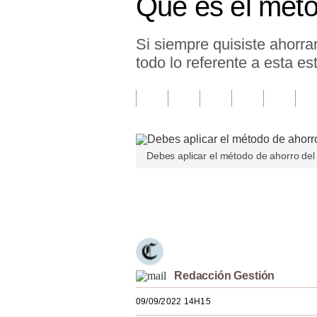
Qué es el méto
Finanzas Personales
Si siempre quisiste ahorrar
Inmobiliarias
todo lo referente a esta e
Plus G
Opinión
Editorial
Debes aplicar el método de ahorro del
Pregunta de hoy
Blogs
Únete a nuestro canal
Tendencias
Lujo
Viajes
Redacción Gestión
09/09/2022 14H15
Moda