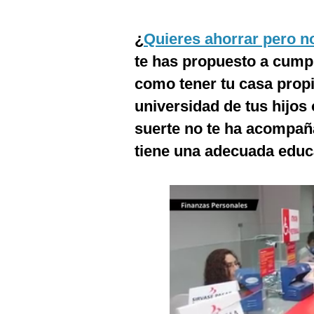
Estilos
¿
Quieres ahorrar pero n
Mundo
te has propuesto a cump
EEUU
como tener tu casa propi
México
universidad de tus hijos
suerte no te ha acompañ
España
tiene una adecuada educa
Internacional
Tecnología
Club del Suscriptor
Mix
G de Gestión
Notas Contratadas