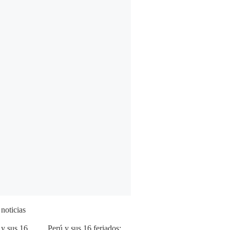
 noticias
Perú y sus 16 feriados: