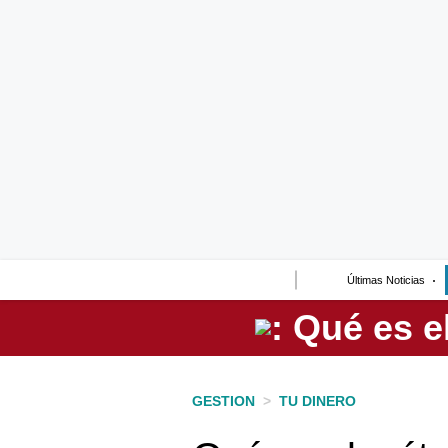
Lo último
Peru Quiosco
Portada
Empresas
Management & Empleo
Economía
Últimas Noticias
Mercados
Perú
Política
GESTION
>
TU DINERO
Tu Dinero