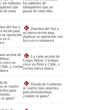
los millones de
trabajadores que no
gozan de estos días
G
Pancitos del Sur y
su nueva receta para
duplicar su operación con
foco en e-commerce
G
La carta secreta de
Grupo Wiese: Civitano
crece en Perú y Chile, y
cocina nueva marca
G
Deuda de Gobierno
se vuelve más atractiva
para inversionistas,
¿cuánto se gana?