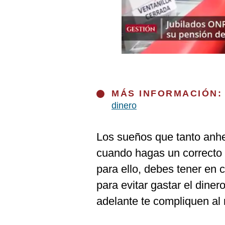
Podcast
Gestión TV
Videos
Fotogalerías
MÁS INFORMACIÓN
dinero
gestion.pe
¿quiénes
Los sueños que tanto anhe
Somos?
cuando hagas un correcto 
Términos
Y
para ello, debes tener en
Condiciones
para evitar gastar el dine
Política
De
adelante te compliquen al
Privacidad
Politica