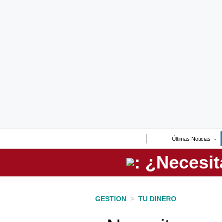
Lo último
Peru Quiosco
Portada
Empresas
Management & Empleo
Economía
Últimas Noticias
Mercados
Perú
Política
GESTION
>
TU DINERO
Tu Dinero