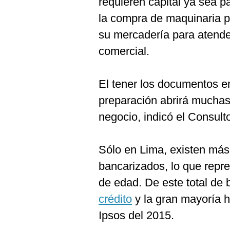
requieren capital ya sea pa
Podcast
la compra de maquinaria p
Gestión TV
su mercadería para atende
Videos
comercial.
Fotogalerías
El tener los documentos e
preparación abrirá muchas
gestion.pe
negocio, indicó el Consult
¿quiénes
Somos?
Sólo en Lima, existen más
Términos
bancarizados, lo que repr
Y
Condiciones
de edad. De este total de 
Política
crédito
y la gran mayoría 
De
Privacidad
Ipsos del 2015.
Politica