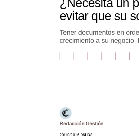
¿Necesita un 
Finanzas Personales
evitar que su s
Inmobiliarias
Tener documentos en orde
Plus G
crecimiento a su negocio. 
Opinión
Editorial
Pregunta de hoy
Blogs
Únete a nuestro canal
Tendencias
Lujo
Viajes
Redacción Gestión
Moda
20/10/2016 06H38