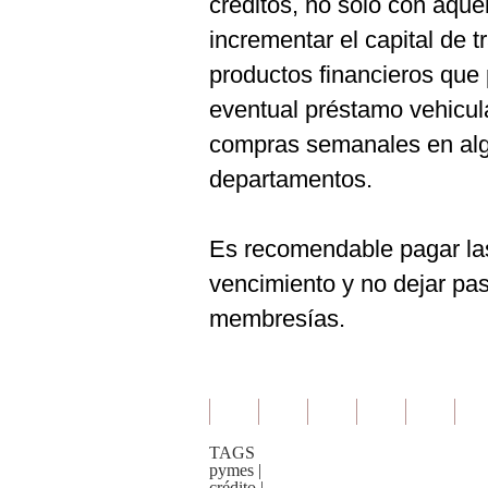
créditos, no sólo con aque
incrementar el capital de t
productos financieros que 
eventual préstamo vehicular
compras semanales en alg
departamentos.
Es recomendable pagar las
vencimiento y no dejar pas
membresías.
TAGS
pymes
|
crédito
|