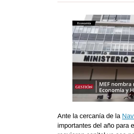
Estilos
Mundo
EEUU
México
España
Internacional
Tecnología
Club del Suscriptor
Mix
G de Gestión
Ante la cercanía de la
Nav
importantes del año para el
Notas Contratadas