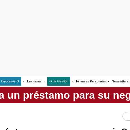
Empresas G
Empresas
G de Gestión
Finanzas Personales
Newsletters