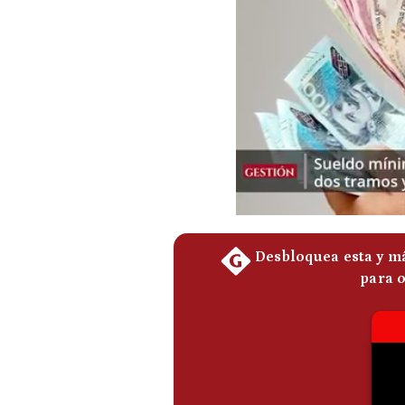
Podcast
Gestión TV
Videos
Fotogalerías
gestion.pe
¿quiénes
Somos?
Términos
Y
Condiciones
Política
De
Privacidad
Politica