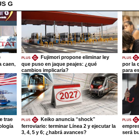
US G
e
Fujimori propone eliminar ley
G
G
PLUS
PLUS
a caen,
que puso en jaque peajes: ¿qué
por la 
cambios implicaría?
para es
e trae
Keiko anuncia “shock”
G
G
PLUS
PLUS
ología
ferroviario: terminar Línea 2 y ejecutar la
empres
3, 4, 5 y 6; ¿habrá avances?
será b