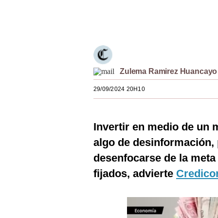
Estilos
Únete a nuestro canal
Mundo
EEUU
México
Zulema Ramirez Huancayo
España
29/09/2024 20H10
Internacional
Invertir en medio de un 
Tecnología
algo de desinformación, p
Club del Suscriptor
desenfocarse de la meta f
Mix
fijados, advierte
Credicor
G de Gestión
Notas Contratadas