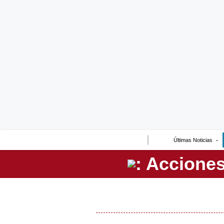
Lo último
Peru Quiosco
Portada
Empresas
Management & Empleo
Economía
Últimas Noticias
Mercados
Perú
Política
Tu Dinero