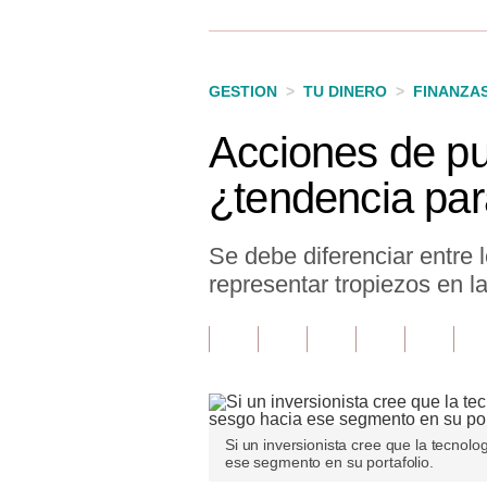
Finanzas Personales
Inmobiliarias
GESTION
>
TU DINERO
>
FINANZA
Plus G
Acciones de pu
Opinión
¿tendencia par
Editorial
Pregunta de hoy
Se debe diferenciar entre
representar tropiezos en 
Blogs
Tendencias
Lujo
Viajes
Si un inversionista cree que la tecnol
ese segmento en su portafolio.
Moda