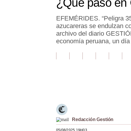
¿Qué pasó en 
Finanzas Personales
EFEMÉRIDES. “Peligra 35% 
Inmobiliarias
azucareras se endulzan co
Plus G
archivo del diario GESTIÓ
economía peruana, un día
Opinión
Editorial
Pregunta de hoy
Blogs
Únete a nuestro canal
Tendencias
Lujo
Viajes
Redacción Gestión
Moda
05/08/2025 19H03