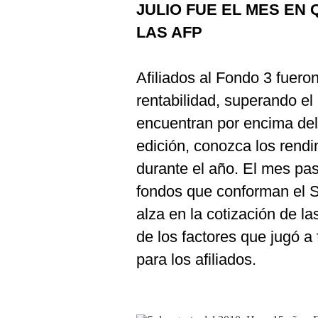
JULIO FUE EL MES EN
Podcast
LAS AFP
Gestión TV
Videos
Afiliados al Fondo 3 fuero
Fotogalerías
rentabilidad, superando el
encuentran por encima del n
edición, conozca los rendi
gestion.pe
durante el año. El mes pas
¿quiénes
fondos que conforman el S
Somos?
alza en la cotización de l
Términos
Y
de los factores que jugó a
Condiciones
para los afiliados.
Política
De
Privacidad
Politica