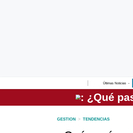
Lo último
Peru Quiosco
Portada
Empresas
Management & Empleo
Economía
Últimas Noticias
Mercados
Perú
Política
GESTION
>
TENDENCIAS
Tu Dinero