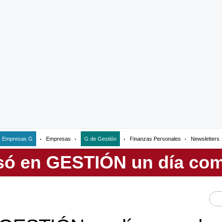
Empresas G
Empresas
G de Gestión
Finanzas Personales
Newsletters