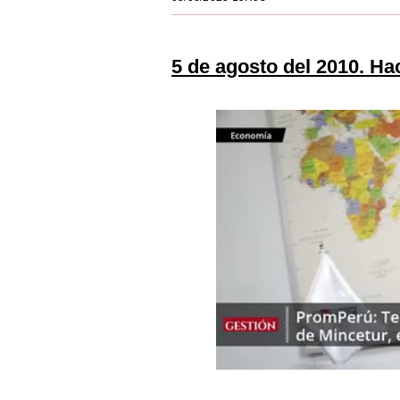
Estilos
Mundo
5 de agosto del 2010. Ha
EEUU
México
España
Internacional
Tecnología
Club del Suscriptor
Mix
G de Gestión
Notas Contratadas