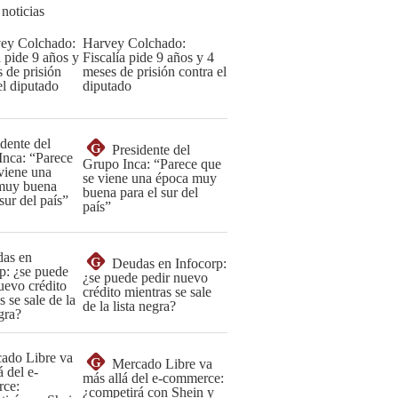
 noticias
Harvey Colchado:
Fiscalía pide 9 años y 4
meses de prisión contra el
diputado
G
Presidente del
Grupo Inca: “Parece que
se viene una época muy
buena para el sur del
país”
G
Deudas en Infocorp:
¿se puede pedir nuevo
crédito mientras se sale
de la lista negra?
G
Mercado Libre va
más allá del e-commerce:
¿competirá con Shein y