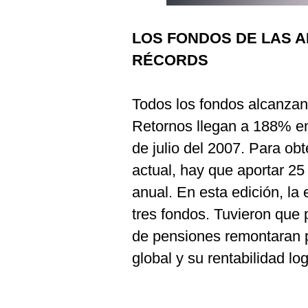
Podcast
LOS FONDOS DE LAS 
Gestión TV
RÉCORDS
Videos
Fotogalerías
Todos los fondos alcanzan
Retornos llegan a 188% en
de julio del 2007. Para ob
gestion.pe
actual, hay que aportar 25
¿quiénes
Somos?
anual. En esta edición, la 
Términos
tres fondos. Tuvieron que
Y
Condiciones
de pensiones remontaran po
Política
global y su rentabilidad l
De
Privacidad
Politica