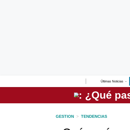
Lo último
Peru Quiosco
Portada
Empresas
Management & Empleo
Economía
Últimas Noticias
Mercados
Perú
Política
GESTION
>
TENDENCIAS
Tu Dinero