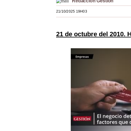
Redacción Gestión
Estilos
21/10/2025 19H03
Mundo
EEUU
21 de octubre del 2010. 
México
España
Internacional
Tecnología
Club del Suscriptor
Mix
G de Gestión
Notas Contratadas