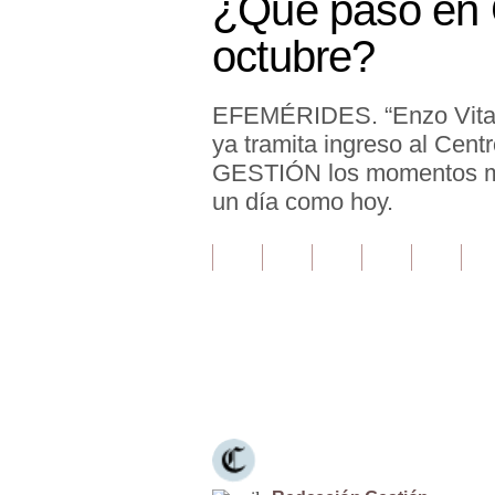
¿Qué pasó en 
Finanzas Personales
octubre?
Inmobiliarias
EFEMÉRIDES. “Enzo Vitale 
Plus G
ya tramita ingreso al Cent
Opinión
GESTIÓN los momentos más
un día como hoy.
Editorial
Pregunta de hoy
Blogs
Tendencias
Únete a nuestro canal
Lujo
Viajes
Moda