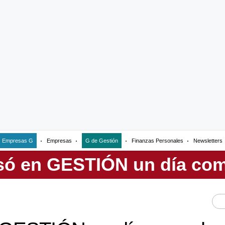
Empresas G
Empresas
G de Gestión
Finanzas Personales
Newsletters