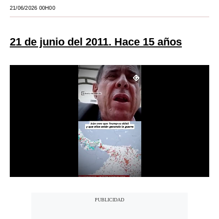
21/06/2026 00H00
Moda
Estilos
21 de junio del 2011. Hace 15 años
Mundo
EEUU
México
España
Internacional
Tecnología
Club del Suscriptor
Mix
G de Gestión