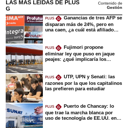
LAS MÁS LEÍDAS DE PLUS
Contenido de
G
Gestión
Ganancias de tres AFP se
PLUS
G
disparan más de 24%, pero en
una caen, ¿a cuál está afiliado
usted?
Fujimori propone
PLUS
G
eliminar ley que puso en jaque
peajes: ¿qué implicaría los
usuarios?
UTP, UPN y Senati: las
PLUS
G
razones por la que los capitalinos
las prefieren para estudiar
Puerto de Chancay: lo
PLUS
G
que trae la marcha blanca por
uso de tecnología de EE.UU. en
mercancías