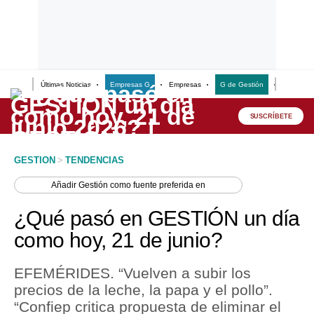
Últimas Noticias
Empresas G
Empresas
G de Gestión
Finanzas
Lo último
Peru Quiosco
SUSCRÍBETE
Portada
GESTION
>
TENDENCIAS
Empresas
Añadir
Gestión
como fuente preferida en
Management & Empleo
¿Qué pasó en GESTIÓN un día
Economía
como hoy, 21 de junio?
Mercados
EFEMÉRIDES. “Vuelven a subir los
Perú
precios de la leche, la papa y el pollo”.
“Confiep critica propuesta de eliminar el
Política