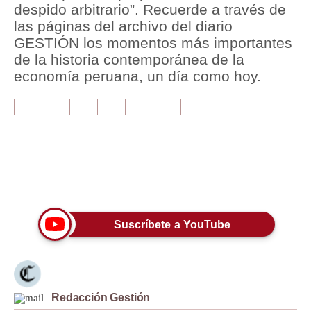
despido arbitrario”. Recuerde a través de
las páginas del archivo del diario
Tu Dinero
GESTIÓN los momentos más importantes
Finanzas Personales
de la historia contemporánea de la
economía peruana, un día como hoy.
Inmobiliarias
Plus G
Opinión
Editorial
Únete a nuestro canal
Pregunta de hoy
Blogs
Suscríbete a YouTube
Tendencias
Lujo
Redacción Gestión
Viajes