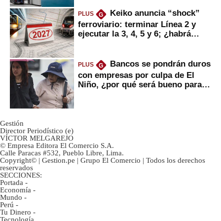
Keiko anuncia “shock”
PLUS
G
ferroviario: terminar Línea 2 y
ejecutar la 3, 4, 5 y 6; ¿habrá
avances?
Bancos se pondrán duros
PLUS
G
con empresas por culpa de El
Niño, ¿por qué será bueno para
ahorristas?
Gestión
Director Periodístico (e)
VÍCTOR MELGAREJO
© Empresa Editora El Comercio S.A.
Calle Paracas #532, Pueblo Libre, Lima.
Copyright© | Gestion.pe | Grupo El Comercio | Todos los derechos
reservados
SECCIONES:
Portada
-
Economía
-
Mundo
-
Perú
-
Tu Dinero
-
Tecnología