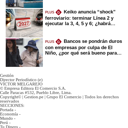
Keiko anuncia “shock”
PLUS
G
ferroviario: terminar Línea 2 y
ejecutar la 3, 4, 5 y 6; ¿habrá
avances?
Bancos se pondrán duros
PLUS
G
con empresas por culpa de El
Niño, ¿por qué será bueno para
ahorristas?
Gestión
Director Periodístico (e)
VÍCTOR MELGAREJO
© Empresa Editora El Comercio S.A.
Calle Paracas #532, Pueblo Libre, Lima.
Copyright© | Gestion.pe | Grupo El Comercio | Todos los derechos
reservados
SECCIONES:
Portada
-
Economía
-
Mundo
-
Perú
-
Tu Dinero
-