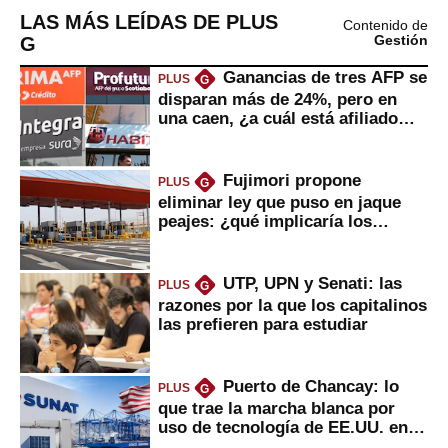
LAS MÁS LEÍDAS DE PLUS
Contenido de
G
Gestión
Ganancias de tres AFP se
PLUS
G
disparan más de 24%, pero en
una caen, ¿a cuál está afiliado
usted?
Fujimori propone
PLUS
G
eliminar ley que puso en jaque
peajes: ¿qué implicaría los
usuarios?
UTP, UPN y Senati: las
PLUS
G
razones por la que los capitalinos
las prefieren para estudiar
Puerto de Chancay: lo
PLUS
G
que trae la marcha blanca por
uso de tecnología de EE.UU. en
mercancías