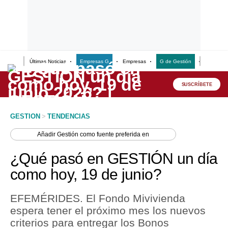
Últimas Noticias
Empresas G
Empresas
G de Gestión
Finanzas
Lo último
Peru Quiosco
SUSCRÍBETE
Portada
GESTION
>
TENDENCIAS
Empresas
Añadir
Gestión
como fuente preferida en
Management & Empleo
¿Qué pasó en GESTIÓN un día
Economía
como hoy, 19 de junio?
Mercados
EFEMÉRIDES. El Fondo Mivivienda
Perú
espera tener el próximo mes los nuevos
criterios para entregar los Bonos
Política