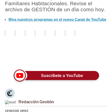
Familiares Habitacionales. Revise el
archivo de GESTIÓN de un día como hoy.
Tu Dinero
Mira nuestros programas en el nuevo Canal de YouTube
Finanzas Personales
Inmobiliarias
Plus G
Opinión
Editorial
Únete a nuestro canal
Pregunta de hoy
Suscríbete a YouTube
Blogs
Tendencias
Lujo
Redacción Gestión
Viajes
19/06/2026 18H02