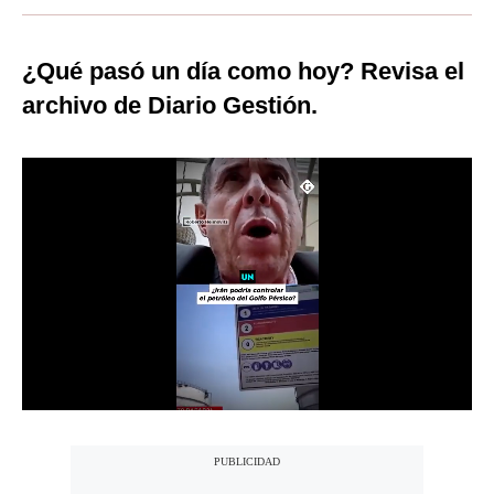
Moda
¿Qué pasó un día como hoy? Revisa el
Estilos
archivo de Diario Gestión.
Mundo
EEUU
México
España
Internacional
Tecnología
Club del Suscriptor
Mix
G de Gestión