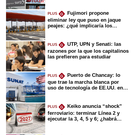
usted?
Fujimori propone
PLUS
G
eliminar ley que puso en jaque
peajes: ¿qué implicaría los
usuarios?
UTP, UPN y Senati: las
PLUS
G
razones por la que los capitalinos
las prefieren para estudiar
Puerto de Chancay: lo
PLUS
G
que trae la marcha blanca por
uso de tecnología de EE.UU. en
mercancías
Keiko anuncia “shock”
PLUS
G
ferroviario: terminar Línea 2 y
ejecutar la 3, 4, 5 y 6; ¿habrá
avances?