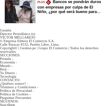
Bancos se pondrán duros
PLUS
G
con empresas por culpa de El
Niño, ¿por qué será bueno para
ahorristas?
Gestión
Director Periodístico (e)
VÍCTOR MELGAREJO
© Empresa Editora El Comercio S.A.
Calle Paracas #532, Pueblo Libre, Lima.
Copyright© | Gestion.pe | Grupo El Comercio | Todos los derechos
reservados
SECCIONES:
Portada
-
Economía
-
Mundo
-
Perú
-
Tu Dinero
-
Tecnología
CONTACTO:
¿Quiénes somos?
-
Términos y Condiciones
-
Política de Privacidad
-
Politica de Cookies
-
Preguntas Frecuentes
SÍGUENOS:
Suscríbete