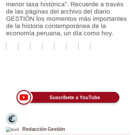
menor tasa histórica”. Recuerde a través
de las páginas del archivo del diario
Tu Dinero
GESTIÓN los momentos más importantes
Finanzas Personales
de la historia contemporánea de la
economía peruana, un día como hoy.
Inmobiliarias
Plus G
Opinión
Editorial
Únete a nuestro canal
Pregunta de hoy
Blogs
Suscríbete a YouTube
Tendencias
Lujo
Redacción Gestión
Viajes