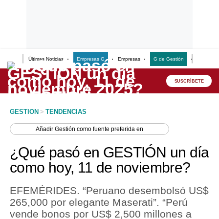
Últimas Noticias
Empresas G
Empresas
G de Gestión
Finanzas
Lo último
Peru Quiosco
SUSCRÍBETE
Portada
GESTION
>
TENDENCIAS
Empresas
Añadir
Gestión
como fuente preferida en
Management & Empleo
¿Qué pasó en GESTIÓN un día
Economía
como hoy, 11 de noviembre?
Mercados
EFEMÉRIDES. “Peruano desembolsó US$
Perú
265,000 por elegante Maserati”. “Perú
vende bonos por US$ 2,500 millones a
Política