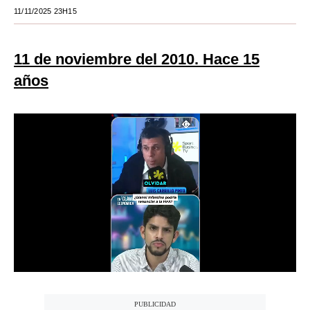
11/11/2025 23H15
Moda
Estilos
11 de noviembre del 2010. Hace 15
Mundo
años
EEUU
México
España
Internacional
Tecnología
Club del Suscriptor
Mix
G de Gestión