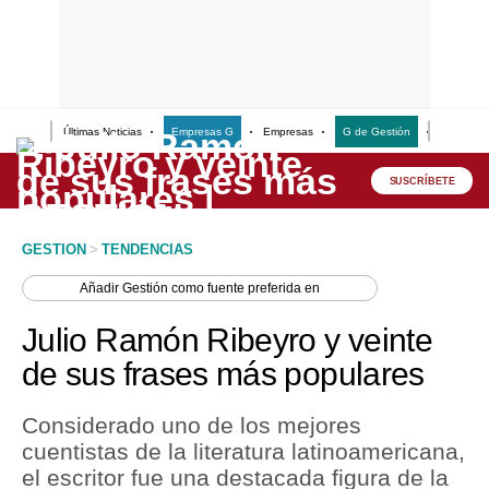
Últimas Noticias
Empresas G
Empresas
G de Gestión
Finanzas
Lo último
Peru Quiosco
SUSCRÍBETE
Portada
GESTION
>
TENDENCIAS
Empresas
Añadir
Gestión
como fuente preferida en
Management & Empleo
Julio Ramón Ribeyro y veinte
Economía
de sus frases más populares
Mercados
Considerado uno de los mejores
Perú
cuentistas de la literatura latinoamericana,
el escritor fue una destacada figura de la
Política