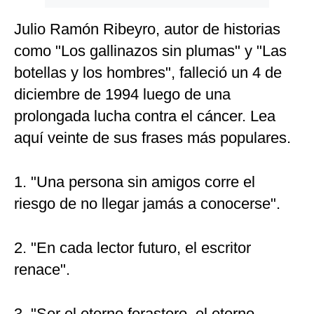
Politica
Julio Ramón Ribeyro, autor de historias
De
Cookies
como "Los gallinazos sin plumas" y "Las
Preguntas
botellas y los hombres", falleció un 4 de
Frecuentes
diciembre de 1994 luego de una
prolongada lucha contra el cáncer. Lea
aquí veinte de sus frases más populares.
1. "Una persona sin amigos corre el
riesgo de no llegar jamás a conocerse".
2. "En cada lector futuro, el escritor
renace".
3. "Ser el eterno forastero, el eterno