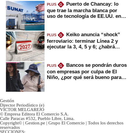
Puerto de Chancay: lo
PLUS
G
que trae la marcha blanca por
uso de tecnología de EE.UU. en
mercancías
Keiko anuncia “shock”
PLUS
G
ferroviario: terminar Línea 2 y
ejecutar la 3, 4, 5 y 6; ¿habrá
avances?
Bancos se pondrán duros
PLUS
G
con empresas por culpa de El
Niño, ¿por qué será bueno para
ahorristas?
Gestión
Director Periodístico (e)
VÍCTOR MELGAREJO
© Empresa Editora El Comercio S.A.
Calle Paracas #532, Pueblo Libre, Lima.
Copyright© | Gestion.pe | Grupo El Comercio | Todos los derechos
reservados
SECCIONES: