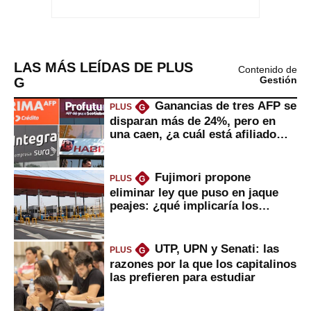
LAS MÁS LEÍDAS DE PLUS
Contenido de
G
Gestión
Ganancias de tres AFP se
PLUS
G
disparan más de 24%, pero en
una caen, ¿a cuál está afiliado
usted?
Fujimori propone
PLUS
G
eliminar ley que puso en jaque
peajes: ¿qué implicaría los
usuarios?
UTP, UPN y Senati: las
PLUS
G
razones por la que los capitalinos
las prefieren para estudiar