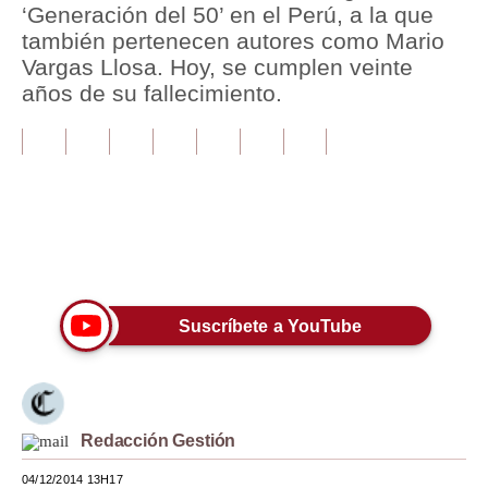
‘Generación del 50’ en el Perú, a la que
también pertenecen autores como Mario
Tu Dinero
Vargas Llosa. Hoy, se cumplen veinte
Finanzas Personales
años de su fallecimiento.
Inmobiliarias
Plus G
Opinión
Editorial
Únete a nuestro canal
Pregunta de hoy
Suscríbete a YouTube
Blogs
Tendencias
Lujo
Redacción Gestión
Viajes
04/12/2014 13H17