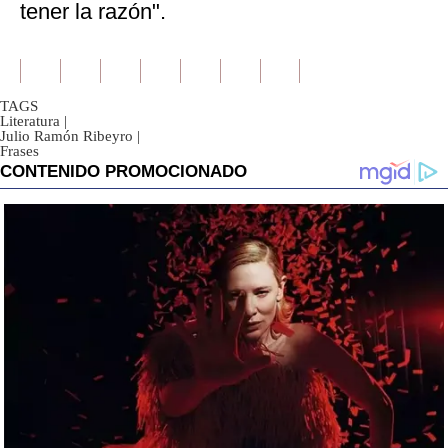
tener la razón".
TAGS
Literatura
|
Julio Ramón Ribeyro
|
Frases