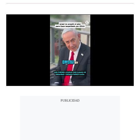
Moda
Estilos
Mundo
EEUU
México
España
Internacional
Tecnología
Club del Suscriptor
Mix
G de Gestión