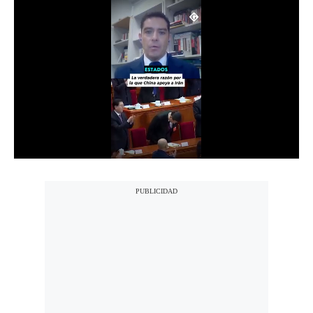
Moda
Estilos
Mundo
EEUU
México
España
Internacional
Tecnología
Club del Suscriptor
Mix
G de Gestión