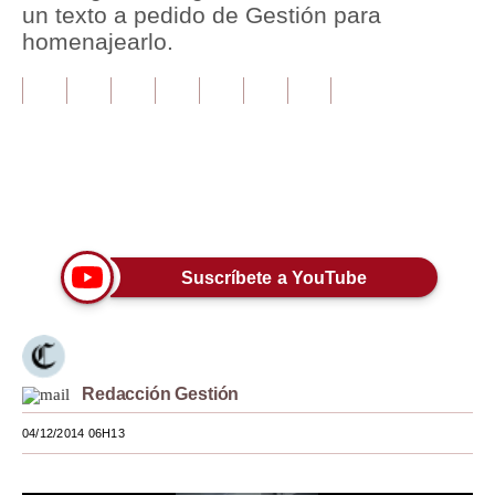
un texto a pedido de Gestión para
homenajearlo.
Tu Dinero
Finanzas Personales
Inmobiliarias
Plus G
Únete a nuestro canal
Opinión
Editorial
Suscríbete a YouTube
Pregunta de hoy
Blogs
Redacción Gestión
Tendencias
04/12/2014 06H13
Lujo
Viajes