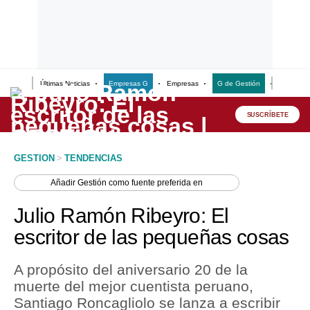
Últimas Noticias
Empresas G
Empresas
G de Gestión
Finanzas
Lo último
Peru Quiosco
SUSCRÍBETE
Portada
GESTION
>
TENDENCIAS
Empresas
Añadir
Gestión
como fuente preferida en
Management & Empleo
Julio Ramón Ribeyro: El
Economía
escritor de las pequeñas cosas
Mercados
A propósito del aniversario 20 de la
Perú
muerte del mejor cuentista peruano,
Santiago Roncagliolo se lanza a escribir
Política