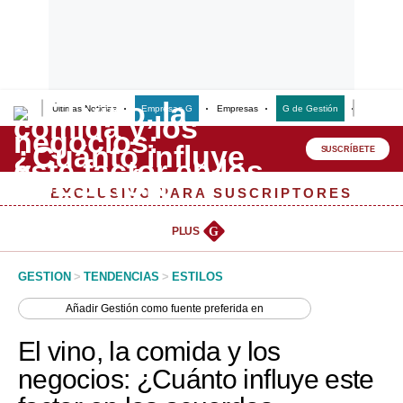
Últimas Noticias
Empresas G
Empresas
G de Gestión
Finanzas
Lo último
Peru Quiosco
SUSCRÍBETE
Portada
EXCLUSIVO PARA SUSCRIPTORES
Empresas
PLUS
G
Management & Empleo
GESTION
>
TENDENCIAS
>
ESTILOS
Economía
Añadir
Gestión
como fuente preferida en
Mercados
El vino, la comida y los
Perú
negocios: ¿Cuánto influye este
Política