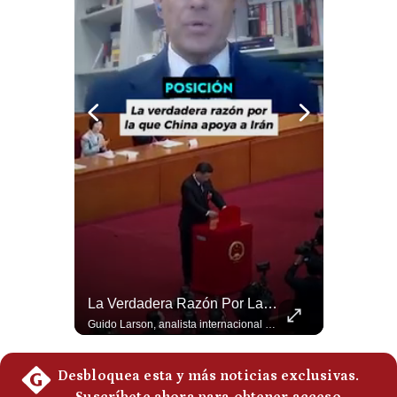
Politica
De
Cookies
Preguntas
Frecuentes
Abelardo De La Espriella Se Reúne Con Javier Milei En Cali | Gestión Mundo
La Verdadera Razón Por La Que China Apoya A Irán | Gestión Mundo
El presidente electo de Colombia, Abelardo de la Espriella, sostuvo una reunión bilateral en Cali con el mandatario argentino Javier Milei. El encuentro se dio pocas horas antes de la ceremonia de investidura presidencial para el periodo 2026-2030, marcando el inicio de una nueva alianza estratégica regional. #DeLaEspriella #JavierMilei #Colombia #Argentina #PoliticaLatina #Shorts 👉 Suscríbete y activa la campana para no perderte nuestro análisis diario. 🌎 Síguenos en nuestras redes sociales: 📌 Web oficial: https://gestion.pe/mundo/ 📌 LinkedIn: http://bit.ly/3HYIET0 📌 X (Twitter): http://bit.ly/4noZtX9 📌 TikTok: http://bit.ly/4evB6TO
Guido Larson, analista internacional explica que la guerra no puede entenderse únicamente como un enfrentamiento entre Estados Unidos e Irán, sino también dentro de la competencia global entre Washington y Pekín. El analista sostiene que China mantiene su relación petrolera con Irán y que le interesa que Estados Unidos consuma recursos y pierda influencia. 🚀 ¿Quieres entender el mundo sin ruido? Únete a nuestra comunidad y forma parte del cambio. #GestiónNewsroomLive #NoticiasGlobales #AnálisisGeopolítico #EconomíaMundial #IA #Geopolítica #LatinosEnUSA #NoticiasEnEspañol 👉 Suscríbete y activa la campana para no perderte nuestro análisis diario. 🌎 Síguenos en nuestras redes sociales: 📌 Web oficial: https://gestion.pe/mundo/ 📌 LinkedIn: http://bit.ly/3HYIET0 📌 X (Twitter): http://bit.ly/4noZtX9 📌 TikTok: http://bit.ly/4evB6TO