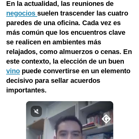
En la actualidad, las reuniones de
Notas Contratadas
negocios
suelen trascender las cuatro
Podcast
paredes de una oficina. Cada vez es
más común que los encuentros clave
Gestión TV
se realicen en ambientes más
Videos
relajados, como almuerzos o cenas. En
Fotogalerías
este contexto, la elección de un buen
vino
puede convertirse en un elemento
decisivo para sellar acuerdos
gestion.pe
importantes.
¿quiénes
Somos?
Términos
Y
Condiciones
Política
De
Privacidad