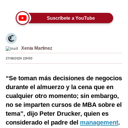
Únete a nuestro canal
Moda
Suscríbete a YouTube
Estilos
Mundo
EEUU
Xenia Martinez
México
27/06/2024 22H30
España
“Se toman más decisiones de negocios
Internacional
durante el almuerzo y la cena que en
Tecnología
cualquier otro momento; sin embargo,
Club del Suscriptor
no se imparten cursos de MBA sobre el
Mix
tema”, dijo Peter Drucker, quien es
considerado el padre del
management
.
G de Gestión