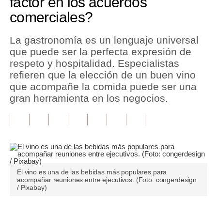
factor en los acuerdos
comerciales?
Tu Dinero
Finanzas Personales
La gastronomía es un lenguaje universal
que puede ser la perfecta expresión de
Inmobiliarias
respeto y hospitalidad. Especialistas
refieren que la elección de un buen vino
Plus G
que acompañe la comida puede ser una
Opinión
gran herramienta en los negocios.
Editorial
Pregunta de hoy
Blogs
El vino es una de las bebidas más populares para
Tendencias
acompañar reuniones entre ejecutivos. (Foto: congerdesign
/ Pixabay)
Lujo
Viajes