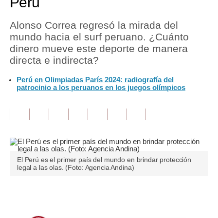
Perú
Tu Dinero
Alonso Correa regresó la mirada del
mundo hacia el surf peruano. ¿Cuánto
Finanzas Personales
dinero mueve este deporte de manera
Inmobiliarias
directa e indirecta?
Plus G
Perú en Olimpiadas París 2024: radiografía del
patrocinio a los peruanos en los juegos olímpicos
Opinión
Editorial
Pregunta de hoy
Blogs
El Perú es el primer país del mundo en brindar protección
legal a las olas. (Foto: Agencia Andina)
Tendencias
Lujo
Únete a nuestro canal
Viajes