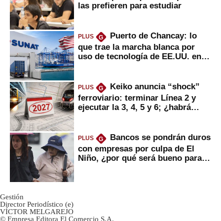
las prefieren para estudiar
Puerto de Chancay: lo
PLUS
G
que trae la marcha blanca por
uso de tecnología de EE.UU. en
mercancías
Keiko anuncia “shock”
PLUS
G
ferroviario: terminar Línea 2 y
ejecutar la 3, 4, 5 y 6; ¿habrá
avances?
Bancos se pondrán duros
PLUS
G
con empresas por culpa de El
Niño, ¿por qué será bueno para
ahorristas?
Gestión
Director Periodístico (e)
VÍCTOR MELGAREJO
© Empresa Editora El Comercio S.A.