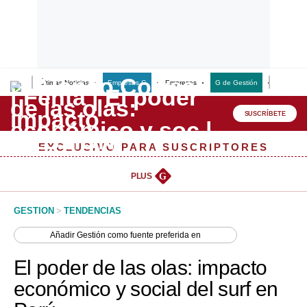
Últimas Noticias
Empresas G
Empresas
G de Gestión
Finanzas
Lo último
Peru Quiosco
SUSCRÍBETE
Portada
EXCLUSIVO PARA SUSCRIPTORES
Empresas
PLUS
G
Management & Empleo
GESTION
>
TENDENCIAS
Economía
Añadir
Gestión
como fuente preferida en
Mercados
El poder de las olas: impacto
Perú
económico y social del surf en
Política