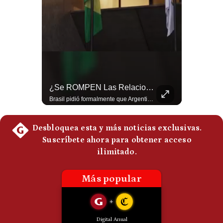
Politica
De
Cookies
Preguntas
Frecuentes
¿El FIN De Infantino En La FIFA? El Grave Pronóstico Sobre Su Renuncia | #EnClaveEconómica
¿Se ROMPEN Las Relaciones Entre Brasil Y Argentina? | Gestión Mundo
Luis Carrillo Pinto, presidente de APEMD pronostica meses muy difíciles para Infantino y sostiene que una mayor presión de la UEFA, junto con nuevas investigaciones periodísticas, podría llevarlo a dimitir. También menciona renuncias internas y acusaciones de que el proyecto fue impulsado por una sola persona. #GianniInfantino #FIFA #UEFA #LuisCarrilloPinto #APEMD #Futbol #NoticiasDeportivas #Mundial #Shorts 👉 Suscríbete y activa la campana para no perderte nuestro análisis diario. 🌎 Síguenos en nuestras redes sociales: 📌 Web oficial: https://gestion.pe/mundo/ 📌 LinkedIn: http://bit.ly/3HYIET0 📌 X (Twitter): http://bit.ly/4noZtX9 📌 TikTok: http://bit.ly/4evB6TO
Brasil pidió formalmente que Argentina retire a su embajador tras los cruces verbales entre Javier Milei y Lula da Silva. La crisis bilateral alcanza su punto más crítico en años. #PoliticaLatinoamericana #CrisisDiplomatica #MileiVsLula #BuenosAires #NoticiasDeHoy #Shorts 👉 Suscríbete y activa la campana para no perderte nuestro análisis diario. 🌎 Síguenos en nuestras redes sociales: 📌 Web oficial: https://gestion.pe/mundo/ 📌 LinkedIn: http://bit.ly/3HYIET0 📌 X (Twitter): http://bit.ly/4noZtX9 📌 TikTok: http://bit.ly/4evB6TO