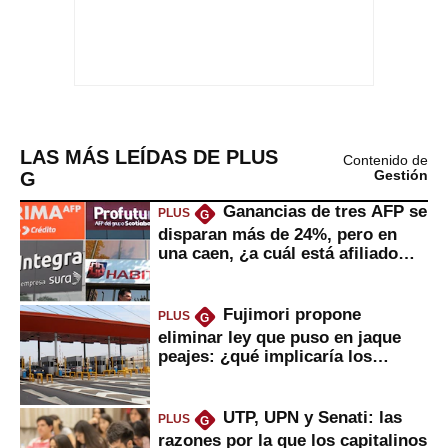
LAS MÁS LEÍDAS DE PLUS
Contenido de
G
Gestión
Ganancias de tres AFP se
PLUS
G
disparan más de 24%, pero en
una caen, ¿a cuál está afiliado
usted?
Fujimori propone
PLUS
G
eliminar ley que puso en jaque
peajes: ¿qué implicaría los
usuarios?
UTP, UPN y Senati: las
PLUS
G
razones por la que los capitalinos