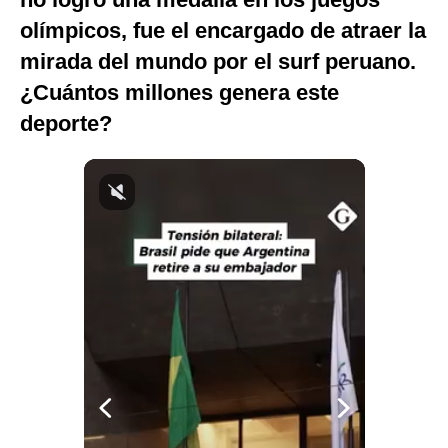
Notas Contratadas
olímpicos, fue el encargado de atraer la
mirada del mundo por el surf peruano.
Podcast
¿Cuántos millones genera este
Gestión TV
deporte?
Videos
Fotogalerías
gestion.pe
¿quiénes
Somos?
Términos
Y
Condiciones
Política
De
Privacidad