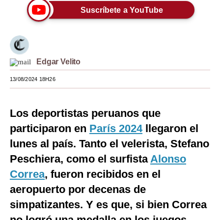
Suscríbete a YouTube
Moda
Estilos
Mundo
Edgar Velito
EEUU
13/08/2024 18H26
México
Los deportistas peruanos que
España
participaron en
París 2024
llegaron el
Internacional
lunes al país. Tanto el velerista, Stefano
Tecnología
Peschiera, como el surfista
Alonso
Club del Suscriptor
Correa
, fueron recibidos en el
aeropuerto por decenas de
Mix
simpatizantes. Y es que, si bien Correa
G de Gestión
no logró una medalla en los juegos