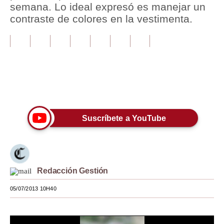
semana. Lo ideal expresó es manejar un
contraste de colores en la vestimenta.
Tu Dinero
Finanzas Personales
Inmobiliarias
Plus G
Únete a nuestro canal
Opinión
Suscríbete a YouTube
Editorial
Pregunta de hoy
Blogs
Redacción Gestión
Tendencias
05/07/2013 10H40
Lujo
Viajes