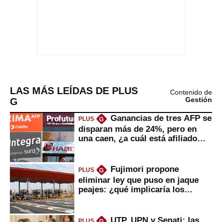
LAS MÁS LEÍDAS DE PLUS
Contenido de
G
Gestión
Ganancias de tres AFP se
PLUS
G
disparan más de 24%, pero en
una caen, ¿a cuál está afiliado
usted?
Fujimori propone
PLUS
G
eliminar ley que puso en jaque
peajes: ¿qué implicaría los
usuarios?
UTP, UPN y Senati: las
PLUS
G