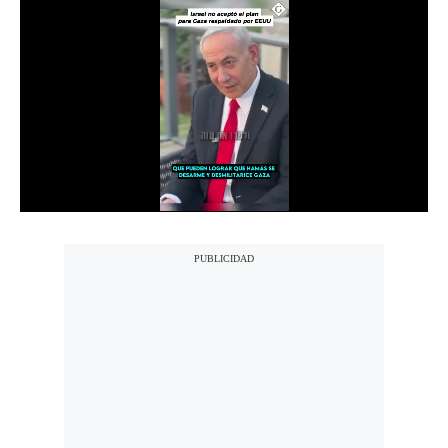
Moda
Estilos
Mundo
EEUU
México
España
Internacional
Tecnología
Club del Suscriptor
Mix
G de Gestión