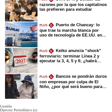
razones por la que los capitalinos
las prefieren para estudiar
Puerto de Chancay: lo
PLUS
G
que trae la marcha blanca por
uso de tecnología de EE.UU. en
mercancías
Keiko anuncia “shock”
PLUS
G
ferroviario: terminar Línea 2 y
ejecutar la 3, 4, 5 y 6; ¿habrá
avances?
Bancos se pondrán duros
PLUS
G
con empresas por culpa de El
Niño, ¿por qué será bueno para
ahorristas?
Gestión
Director Periodístico (e)