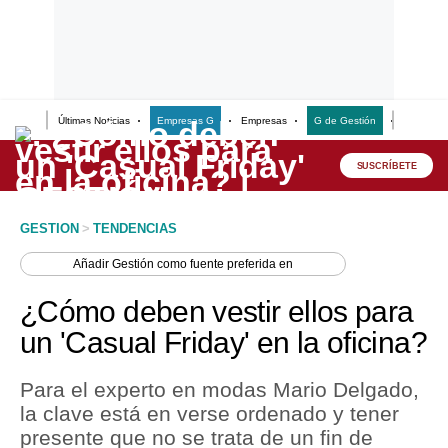
Últimas Noticias
Empresas G
Empresas
G de Gestión
Finanzas
Lo último
Peru Quiosco
SUSCRÍBETE
Portada
GESTION
>
TENDENCIAS
Empresas
Añadir
Gestión
como fuente preferida en
Management & Empleo
¿Cómo deben vestir ellos para
Economía
un 'Casual Friday' en la oficina?
Mercados
Para el experto en modas Mario Delgado,
Perú
la clave está en verse ordenado y tener
presente que no se trata de un fin de
Política