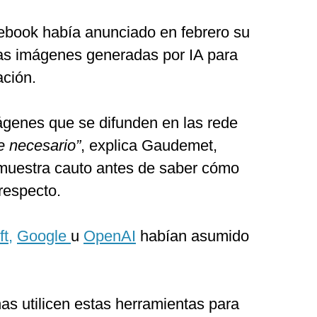
ebook había anunciado en febrero su
las imágenes generadas por IA para
ación.
ágenes que se difunden en las rede
e necesario”
, explica Gaudemet,
 muestra cauto antes de saber cómo
 respecto.
t,
Google
u
OpenAI
habían asumido
as utilicen estas herramientas para