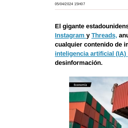
05/04/2024 15H07
Estilos
Mundo
El gigante estadouniden
EEUU
Instagram
y
Threads,
anu
México
cualquier contenido de 
España
inteligencia artificial (IA)
desinformación.
Internacional
Tecnología
Club del Suscriptor
Mix
G de Gestión
Notas Contratadas