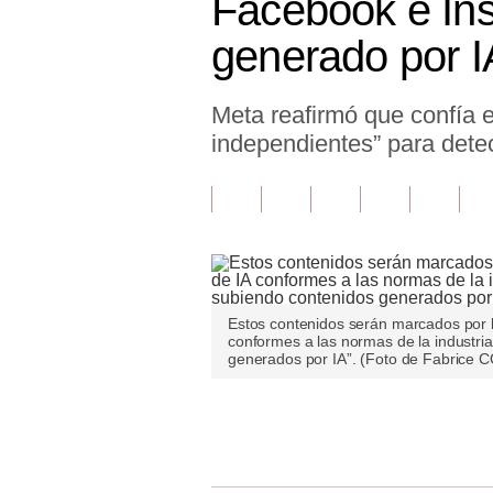
Facebook e Ins
Finanzas Personales
generado por I
Inmobiliarias
Meta reafirmó que confía 
Plus G
independientes” para dete
Opinión
Editorial
Pregunta de hoy
Blogs
Estos contenidos serán marcados por l
Tendencias
conformes a las normas de la industria
generados por IA”. (Foto de Fabrice 
Lujo
Únete a nuestro canal
Viajes
Moda