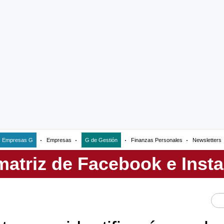
Empresas G
Empresas
G de Gestión
Finanzas Personales
Newsletters