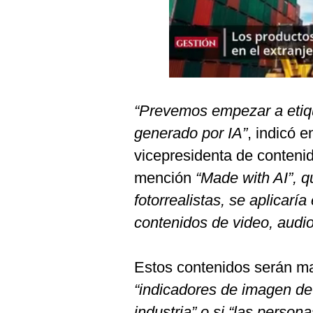
Podcast
Gestión TV
Videos
Fotogalerías
“Prevemos empezar a etiq
generado por IA”
, indicó 
vicepresidenta de conteni
gestion.pe
mención
“Made with AI”, 
¿quiénes
Somos?
fotorrealistas, se aplicar
Términos
contenidos de video, audi
Y
Condiciones
Política
Estos contenidos serán ma
De
Privacidad
“indicadores de imagen de
Politica
industria” o si “las perso