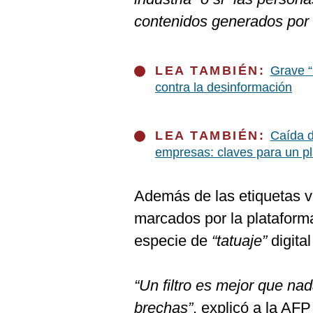
De
Cookies
contenidos generados por 
Preguntas
Frecuentes
LEA TAMBIÉN:
Grave “
contra la desinformación
LEA TAMBIÉN:
Caída d
empresas: claves para un p
Además de las etiquetas vi
marcados por la platafor
especie de
“tatuaje”
digital
“Un filtro es mejor que n
brechas”
, explicó a la AF