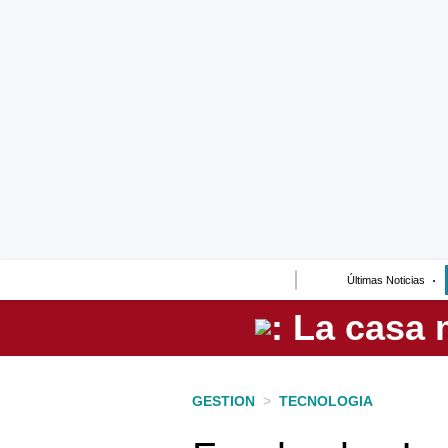
Lo último
Peru Quiosco
Portada
Empresas
Management & Empleo
Economía
Últimas Noticias
Mercados
Perú
Política
GESTION
>
TECNOLOGIA
Tu Dinero