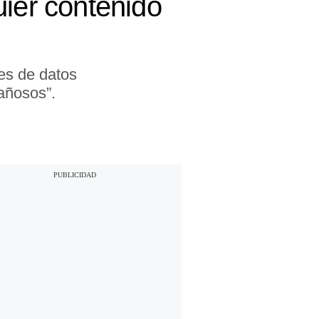
uier contenido
es de datos
añosos”.