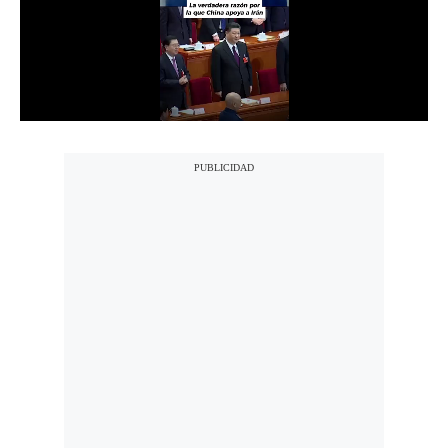
Notas Contratadas
Podcast
Gestión TV
Videos
Fotogalerías
gestion.pe
¿quiénes
Somos?
Términos
Y
Condiciones
Política
De
Privacidad