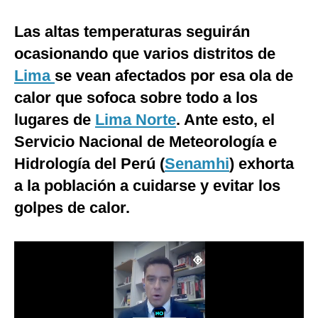
Moda
Las altas temperaturas seguirán
Estilos
ocasionando que varios distritos de
Lima
se vean afectados por esa ola de
Mundo
calor que sofoca sobre todo a los
EEUU
lugares de
Lima Norte
. Ante esto, el
México
Servicio Nacional de Meteorología e
Hidrología del Perú (
Senamhi
) exhorta
España
a la población a cuidarse y evitar los
Internacional
golpes de calor.
Tecnología
Club del Suscriptor
Mix
G de Gestión