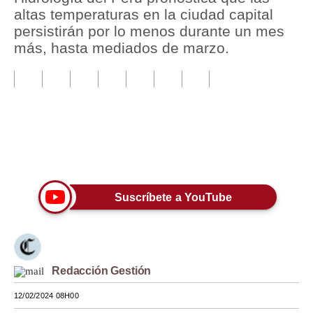
altas temperaturas en la ciudad capital
Tu Dinero
persistirán por lo menos durante un mes
más, hasta mediados de marzo.
Finanzas Personales
Inmobiliarias
Plus G
Opinión
Únete a nuestro canal
Editorial
Pregunta de hoy
Suscríbete a YouTube
Blogs
Tendencias
Redacción Gestión
Lujo
12/02/2024 08H00
Viajes