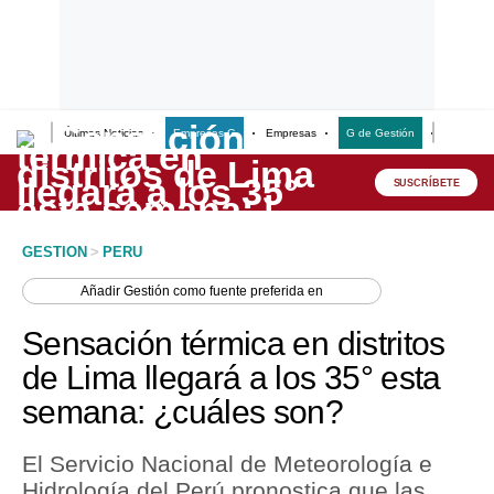
Últimas Noticias
Empresas G
Empresas
G de Gestión
Finanzas
Lo último
Peru Quiosco
SUSCRÍBETE
Portada
GESTION
>
PERU
Empresas
Añadir
Gestión
como fuente preferida en
Management & Empleo
Sensación térmica en distritos
Economía
de Lima llegará a los 35° esta
semana: ¿cuáles son?
Mercados
Perú
El Servicio Nacional de Meteorología e
Hidrología del Perú pronostica que las
Política