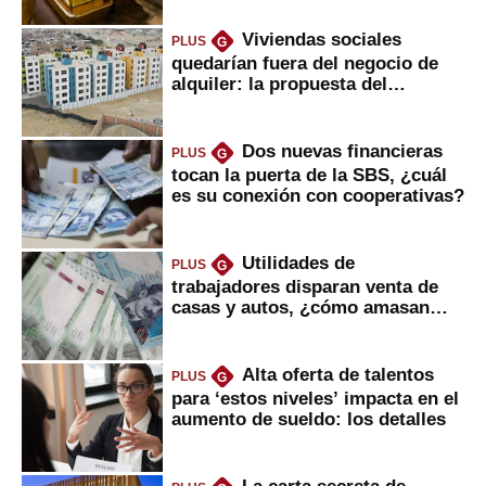
Viviendas sociales
PLUS
G
quedarían fuera del negocio de
alquiler: la propuesta del
gobierno
Dos nuevas financieras
PLUS
G
tocan la puerta de la SBS, ¿cuál
es su conexión con cooperativas?
Utilidades de
PLUS
G
trabajadores disparan venta de
casas y autos, ¿cómo amasan
tanta liquidez?
Alta oferta de talentos
PLUS
G
para ‘estos niveles’ impacta en el
aumento de sueldo: los detalles
La carta secreta de