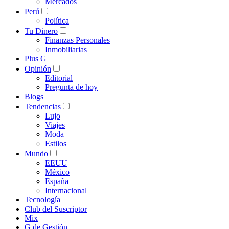
Mercados
Perú
Política
Tu Dinero
Finanzas Personales
Inmobiliarias
Plus G
Opinión
Editorial
Pregunta de hoy
Blogs
Tendencias
Lujo
Viajes
Moda
Estilos
Mundo
EEUU
México
España
Internacional
Tecnología
Club del Suscriptor
Mix
G de Gestión