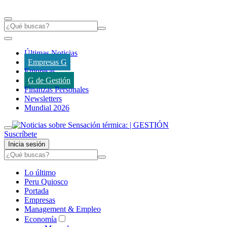
Últimas Noticias
Empresas G
Empresas
G de Gestión
Finanzas Personales
Newsletters
Mundial 2026
Suscríbete
Inicia sesión
Lo último
Peru Quiosco
Portada
Empresas
Management & Empleo
Economía