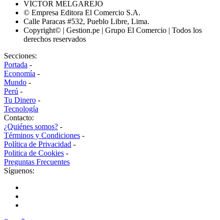
VÍCTOR MELGAREJO
© Empresa Editora El Comercio S.A.
Calle Paracas #532, Pueblo Libre, Lima.
Copyright© | Gestion.pe | Grupo El Comercio | Todos los
derechos reservados
Secciones:
Portada
-
Economía
-
Mundo
-
Perú
-
Tu Dinero
-
Tecnología
Contacto:
¿Quiénes somos?
-
Términos y Condiciones
-
Política de Privacidad
-
Politica de Cookies
-
Preguntas Frecuentes
Síguenos: