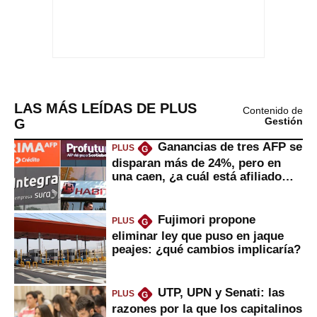
LAS MÁS LEÍDAS DE PLUS
Contenido de
G
Gestión
Ganancias de tres AFP se
PLUS
G
disparan más de 24%, pero en
una caen, ¿a cuál está afiliado
usted?
Fujimori propone
PLUS
G
eliminar ley que puso en jaque
peajes: ¿qué cambios implicaría?
UTP, UPN y Senati: las
PLUS
G
razones por la que los capitalinos