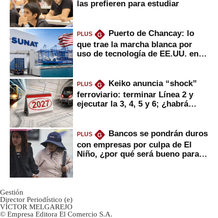
las prefieren para estudiar
Puerto de Chancay: lo
PLUS
G
que trae la marcha blanca por
uso de tecnología de EE.UU. en
mercancías
Keiko anuncia “shock”
PLUS
G
ferroviario: terminar Línea 2 y
ejecutar la 3, 4, 5 y 6; ¿habrá
avances?
Bancos se pondrán duros
PLUS
G
con empresas por culpa de El
Niño, ¿por qué será bueno para
ahorristas?
Gestión
Director Periodístico (e)
VÍCTOR MELGAREJO
© Empresa Editora El Comercio S.A.