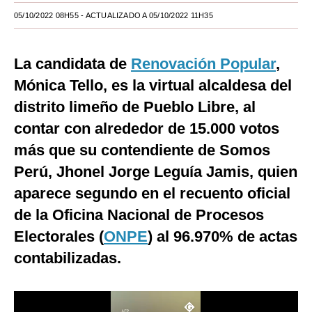
05/10/2022 08H55
- ACTUALIZADO A 05/10/2022 11H35
Moda
Estilos
La candidata de
Renovación Popular
,
Mundo
Mónica Tello, es la virtual alcaldesa del
distrito limeño de Pueblo Libre, al
EEUU
contar con alrededor de 15.000 votos
México
más que su contendiente de Somos
España
Perú, Jhonel Jorge Leguía Jamis, quien
Internacional
aparece segundo en el recuento oficial
de la Oficina Nacional de Procesos
Tecnología
Electorales (
ONPE
) al 96.970% de actas
Club del Suscriptor
contabilizadas.
Mix
G de Gestión