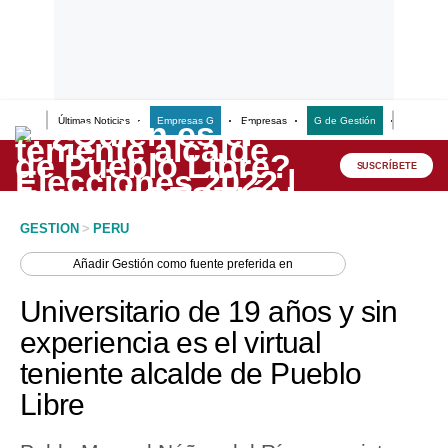
Últimas Noticias
Empresas G
Empresas
G de Gestión
Finanzas
Lo último
Peru Quiosco
SUSCRÍBETE
Portada
GESTION
>
PERU
Empresas
Añadir
Gestión
como fuente preferida en
Management & Empleo
Universitario de 19 años y sin
Economía
experiencia es el virtual
teniente alcalde de Pueblo
Mercados
Libre
Perú
Política