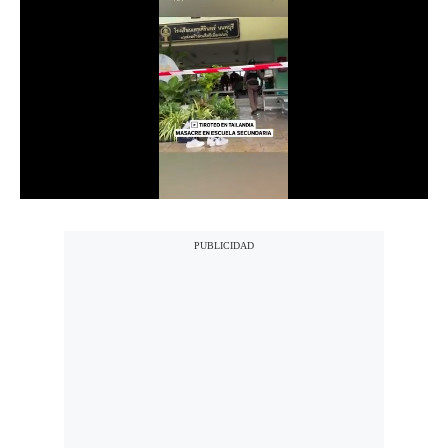
Notas Contratadas
Podcast
Gestión TV
Videos
Fotogalerías
gestion.pe
¿quiénes
Somos?
Términos
Y
Condiciones
Política
De
Privacidad