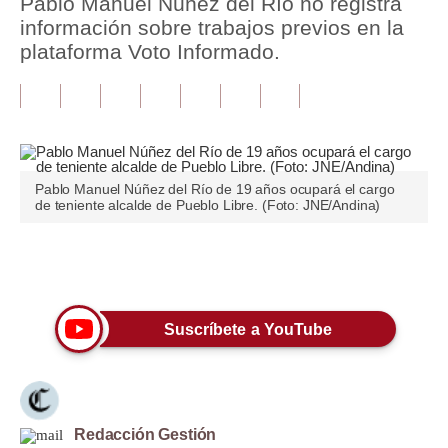
Pablo Manuel Núñez del Río no registra
información sobre trabajos previos en la
Tu Dinero
plataforma Voto Informado.
Finanzas Personales
Inmobiliarias
Plus G
Pablo Manuel Núñez del Río de 19 años ocupará el cargo
Opinión
de teniente alcalde de Pueblo Libre. (Foto: JNE/Andina)
Editorial
Únete a nuestro canal
Pregunta de hoy
Blogs
Suscríbete a YouTube
Tendencias
Lujo
Redacción Gestión
Viajes