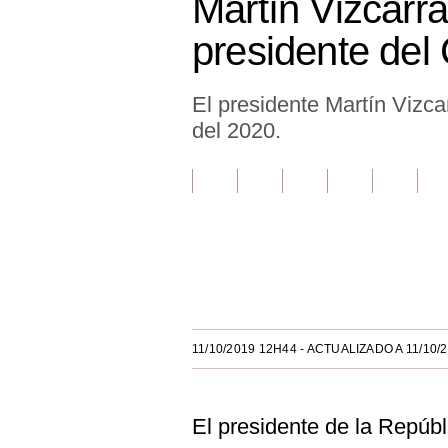
Martín Vizcarr
Finanzas Personales
presidente del
Inmobiliarias
El presidente Martín Vizca
Plus G
del 2020.
Opinión
Editorial
Pregunta de hoy
Blogs
Únete a nuestro canal
Tendencias
Lujo
11/10/2019 12H44
- ACTUALIZADO A 11/10/
Viajes
El presidente de la Repúbl
Moda