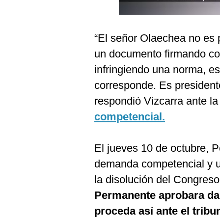
Podcast
Gestión TV
“El señor Olaechea no es 
Videos
un documento firmando co
Fotogalerías
infringiendo una norma, e
corresponde. Es president
respondió Vizcarra ante la
gestion.pe
competencial.
¿quiénes
Somos?
El jueves 10 de octubre, 
Términos
Y
demanda competencial y u
Condiciones
la disolución del Congreso
Política
De
Permanente aprobara dar
Privacidad
proceda así ante el tribu
Politica