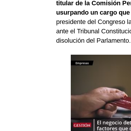
titular de la Comisión P
Estilos
usurpando un cargo que 
Mundo
presidente del Congreso 
EEUU
ante el Tribunal Constituc
disolución del Parlamento.
México
España
Internacional
Tecnología
Club del Suscriptor
Mix
G de Gestión
Notas Contratadas