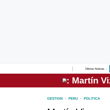
Lo último
Peru Quiosco
Portada
Empresas
Management & Empleo
Economía
Últimas Noticias
Mercados
Perú
Política
GESTION
>
PERU
>
POLITICA
Tu Dinero