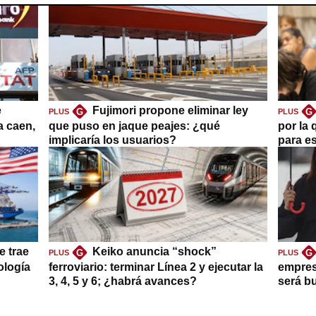
e
Fujimori propone eliminar ley
G
G
PLUS
PLUS
a caen,
que puso en jaque peajes: ¿qué
por la 
implicaría los usuarios?
para es
e trae
Keiko anuncia “shock”
G
G
PLUS
PLUS
ología
ferroviario: terminar Línea 2 y ejecutar la
empres
3, 4, 5 y 6; ¿habrá avances?
será b