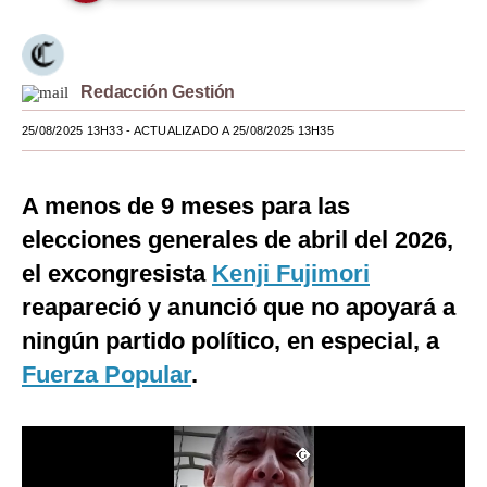
Moda
Estilos
Redacción Gestión
Mundo
25/08/2025 13H33
- ACTUALIZADO A 25/08/2025 13H35
EEUU
A menos de 9 meses para las
México
elecciones generales de abril del 2026,
España
el excongresista
Kenji Fujimori
Internacional
reapareció y anunció que no apoyará a
ningún partido político, en especial, a
Tecnología
Fuerza Popular
.
Club del Suscriptor
Mix
G de Gestión