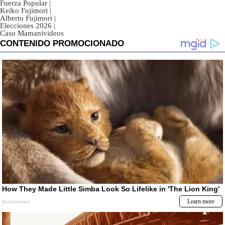
Fuerza Popular
|
Keiko Fujimori
|
Alberto Fujimori
|
Elecciones 2026
|
Caso Mamanivideos