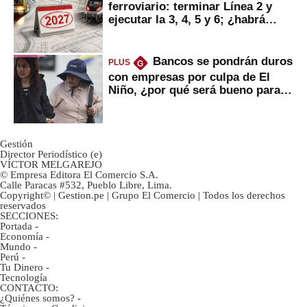
ferroviario: terminar Línea 2 y
ejecutar la 3, 4, 5 y 6; ¿habrá
avances?
Bancos se pondrán duros
PLUS
G
con empresas por culpa de El
Niño, ¿por qué será bueno para
ahorristas?
Gestión
Director Periodístico (e)
VÍCTOR MELGAREJO
© Empresa Editora El Comercio S.A.
Calle Paracas #532, Pueblo Libre, Lima.
Copyright© | Gestion.pe | Grupo El Comercio | Todos los derechos
reservados
SECCIONES:
Portada
-
Economía
-
Mundo
-
Perú
-
Tu Dinero
-
Tecnología
CONTACTO:
¿Quiénes somos?
-