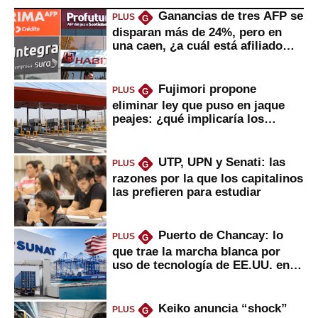
Ganancias de tres AFP se
PLUS
G
disparan más de 24%, pero en
una caen, ¿a cuál está afiliado
usted?
Fujimori propone
PLUS
G
eliminar ley que puso en jaque
peajes: ¿qué implicaría los
usuarios?
UTP, UPN y Senati: las
PLUS
G
razones por la que los capitalinos
las prefieren para estudiar
Puerto de Chancay: lo
PLUS
G
que trae la marcha blanca por
uso de tecnología de EE.UU. en
mercancías
Keiko anuncia “shock”
PLUS
G