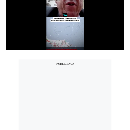
Notas Contratadas
Podcast
Gestión TV
Videos
Fotogalerías
gestion.pe
¿quiénes
Somos?
Términos
Y
Condiciones
Política
De
Privacidad