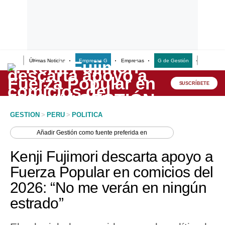
Últimas Noticias
Empresas G
Empresas
G de Gestión
Finanzas
Lo último
Peru Quiosco
SUSCRÍBETE
Portada
GESTION
>
PERU
>
POLITICA
Empresas
Añadir
Gestión
como fuente preferida en
Management & Empleo
Kenji Fujimori descarta apoyo a
Economía
Fuerza Popular en comicios del
2026: “No me verán en ningún
Mercados
estrado”
Perú
Política