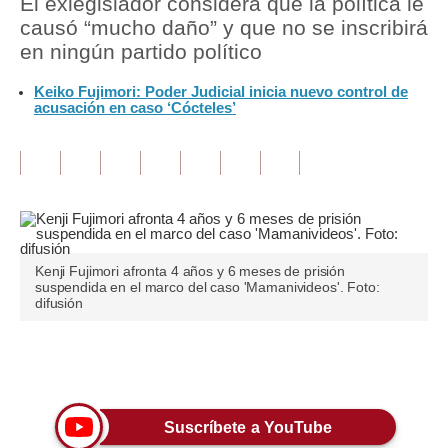
El exlegislador considera que la política le
causó “mucho daño” y que no se inscribirá
Tu Dinero
en ningún partido político
Finanzas Personales
Keiko Fujimori: Poder Judicial inicia nuevo control de
acusación en caso ‘Cócteles’
Inmobiliarias
Plus G
Opinión
Editorial
Kenji Fujimori afronta 4 años y 6 meses de prisión
Pregunta de hoy
suspendida en el marco del caso 'Mamanivideos'. Foto:
difusión
Blogs
Tendencias
Únete a nuestro canal
Lujo
Suscríbete a YouTube
Viajes