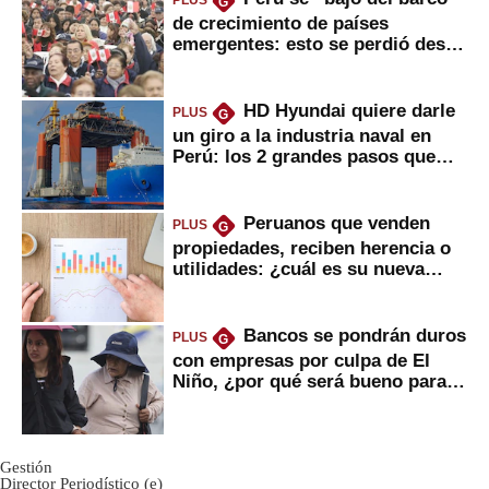
PLUS
G
de crecimiento de países
emergentes: esto se perdió desde
2022
HD Hyundai quiere darle
PLUS
G
un giro a la industria naval en
Perú: los 2 grandes pasos que
daría
Peruanos que venden
PLUS
G
propiedades, reciben herencia o
utilidades: ¿cuál es su nueva
inversión clave?
Bancos se pondrán duros
PLUS
G
con empresas por culpa de El
Niño, ¿por qué será bueno para
ahorristas?
Gestión
Director Periodístico (e)