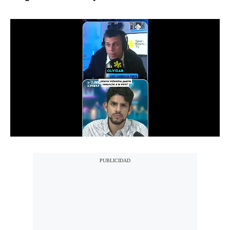
Notas Contratadas
Podcast
Gestión TV
Videos
Fotogalerías
gestion.pe
¿quiénes
Somos?
Términos
Y
Condiciones
Política
De
Privacidad