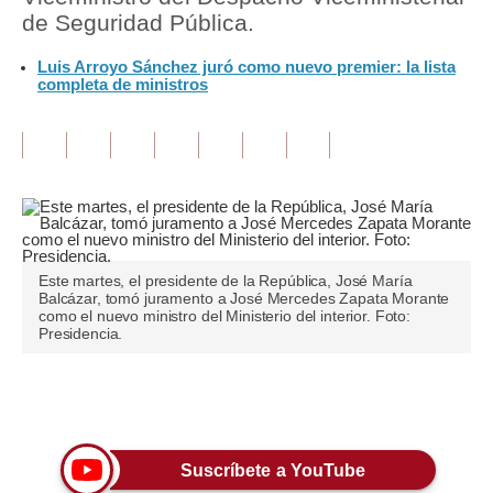
de Seguridad Pública.
Tu Dinero
Luis Arroyo Sánchez juró como nuevo premier: la lista
completa de ministros
Finanzas Personales
Inmobiliarias
Plus G
Opinión
Editorial
Este martes, el presidente de la República, José María
Balcázar, tomó juramento a José Mercedes Zapata Morante
Pregunta de hoy
como el nuevo ministro del Ministerio del interior. Foto:
Presidencia.
Blogs
Tendencias
Únete a nuestro canal
Lujo
Suscríbete a YouTube
Viajes