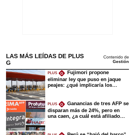
LAS MÁS LEÍDAS DE PLUS
Contenido de
G
Gestión
Fujimori propone
PLUS
G
eliminar ley que puso en jaque
peajes: ¿qué implicaría los
usuarios?
Ganancias de tres AFP se
PLUS
G
disparan más de 24%, pero en
una caen, ¿a cuál está afiliado
usted?
Perú se “bajó del barco”