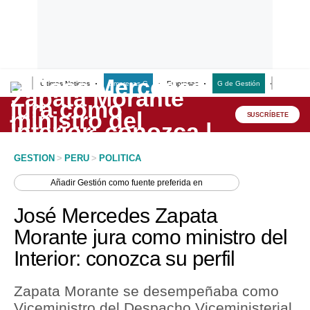
Últimas Noticias
Empresas G
Empresas
G de Gestión
Finanzas
Lo último
Peru Quiosco
SUSCRÍBETE
Portada
GESTION
>
PERU
>
POLITICA
Empresas
Añadir
Gestión
como fuente preferida en
Management & Empleo
José Mercedes Zapata
Economía
Morante jura como ministro del
Interior: conozca su perfil
Mercados
Perú
Zapata Morante se desempeñaba como
Viceministro del Despacho Viceministerial
Política