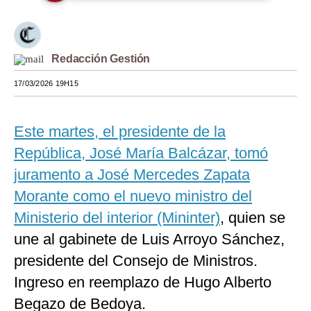
Moda
Estilos
Redacción Gestión
Mundo
17/03/2026 19H15
EEUU
Este martes, el presidente de la
México
República, José María Balcázar, tomó
España
juramento a José Mercedes Zapata
Internacional
Morante como el nuevo ministro del
Ministerio del interior (Mininter)
Tecnología
, quien se
une al gabinete de Luis Arroyo Sánchez,
Club del Suscriptor
presidente del Consejo de Ministros.
Mix
Ingreso en reemplazo de Hugo Alberto
G de Gestión
Begazo de Bedoya.