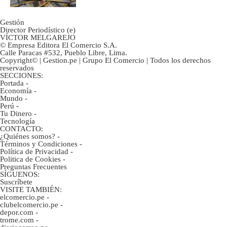
Gestión
Director Periodístico (e)
VÍCTOR MELGAREJO
© Empresa Editora El Comercio S.A.
Calle Paracas #532, Pueblo Libre, Lima.
Copyright© | Gestion.pe | Grupo El Comercio | Todos los derechos
reservados
SECCIONES:
Portada
-
Economía
-
Mundo
-
Perú
-
Tu Dinero
-
Tecnología
CONTACTO:
¿Quiénes somos?
-
Términos y Condiciones
-
Política de Privacidad
-
Politica de Cookies
-
Preguntas Frecuentes
SÍGUENOS:
Suscríbete
VISITE TAMBIÉN:
elcomercio.pe
-
clubelcomercio.pe
-
depor.com
-
trome.com
-