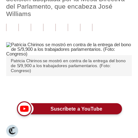
del Parlamento, que encabeza José
Tu Dinero
Williams
Finanzas Personales
Inmobiliarias
Plus G
Opinión
Patricia Chirinos se mostró en contra de la entrega del bono
de S/9,900 a los trabajadores parlamentarios. (Foto:
Congreso)
Editorial
Pregunta de hoy
Únete a nuestro canal
Blogs
Suscríbete a YouTube
Tendencias
Lujo
Viajes