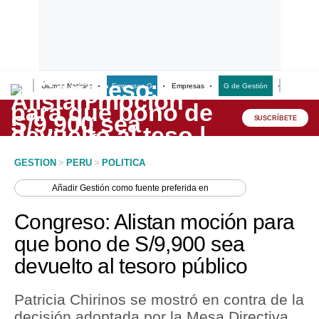
Últimas Noticias
Empresas G
Empresas
G de Gestión
Finanzas
Lo último
Peru Quiosco
SUSCRÍBETE
Portada
GESTION
>
PERU
>
POLITICA
Empresas
Añadir
Gestión
como fuente preferida en
Management & Empleo
Congreso: Alistan moción para
Economía
que bono de S/9,900 sea
devuelto al tesoro público
Mercados
Perú
Patricia Chirinos se mostró en contra de la
decisión adoptada por la Mesa Directiva
Política