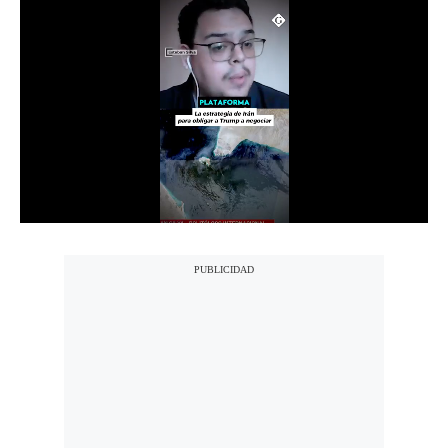
Notas Contratadas
Podcast
Gestión TV
Videos
Fotogalerías
gestion.pe
¿quiénes
Somos?
Términos
Y
Condiciones
Política
De
Privacidad