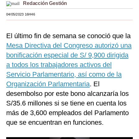
Redacción Gestión
Moda
04/05/2023 16H46
Estilos
Mundo
El último fin de semana se conoció que la
Mesa Directiva del Congreso autorizó una
EEUU
bonificación especial de S/ 9,900 dirigida
México
a todos los trabajadores activos del
España
Servicio Parlamentario, así como de la
Organización Parlamentaria
. El
Internacional
desembolso por este bono alcanzaría los
Tecnología
S/35.6 millones si se tiene en cuenta los
Club del Suscriptor
más de 3,600 empleados del Parlamento
Mix
que se encuentran en funciones.
G de Gestión