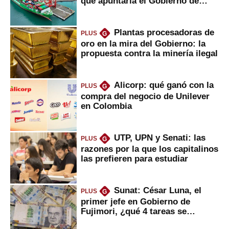
que apuntaría el Gobierno de
Fujimori
Plantas procesadoras de
PLUS
G
oro en la mira del Gobierno: la
propuesta contra la minería ilegal
Alicorp: qué ganó con la
PLUS
G
compra del negocio de Unilever
en Colombia
UTP, UPN y Senati: las
PLUS
G
razones por la que los capitalinos
las prefieren para estudiar
Sunat: César Luna, el
PLUS
G
primer jefe en Gobierno de
Fujimori, ¿qué 4 tareas se
marcan urgentes?