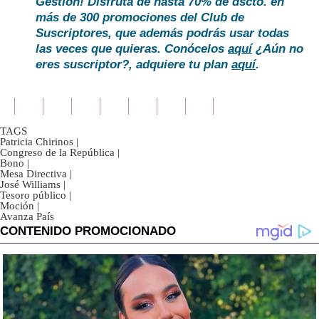
Gestión! Disfruta de hasta 70% de dscto. en
más de 300 promociones del Club de
Suscriptores, que además podrás usar todas
las veces que quieras. Conócelos
aquí
¿Aún no
eres suscriptor?, adquiere tu plan
aquí
.
TAGS
Patricia Chirinos
|
Congreso de la República
|
Bono
|
Mesa Directiva
|
José Williams
|
Tesoro público
|
Moción
|
Avanza País