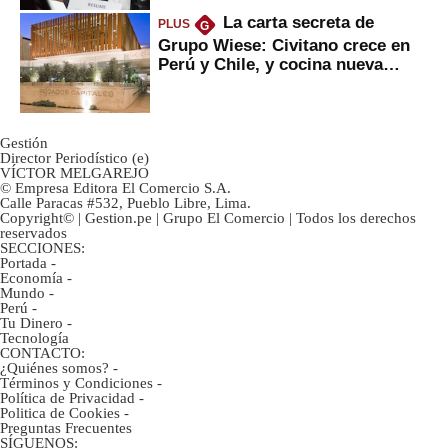
La carta secreta de
PLUS
G
Grupo Wiese: Civitano crece en
Perú y Chile, y cocina nueva
marca
Gestión
Director Periodístico (e)
VÍCTOR MELGAREJO
© Empresa Editora El Comercio S.A.
Calle Paracas #532, Pueblo Libre, Lima.
Copyright© | Gestion.pe | Grupo El Comercio | Todos los derechos
reservados
SECCIONES:
Portada
-
Economía
-
Mundo
-
Perú
-
Tu Dinero
-
Tecnología
CONTACTO:
¿Quiénes somos?
-
Términos y Condiciones
-
Política de Privacidad
-
Politica de Cookies
-
Preguntas Frecuentes
SÍGUENOS: