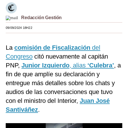
Moda
Redacción Gestión
Estilos
09/09/2024 18H22
Mundo
EEUU
La
comisión de Fiscalización
del
México
Congreso
citó nuevamente al capitán
PNP,
Junior Izquierdo
, alias
‘Culebra’
, a
España
fin de que amplíe su declaración y
Internacional
entregue más detalles sobre los chats y
Tecnología
audios de las conversaciones que tuvo
con el ministro del Interior,
Juan José
Club del Suscriptor
Santiváñez
.
Mix
G de Gestión