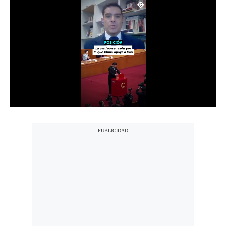
Notas Contratadas
Podcast
Gestión TV
Videos
Fotogalerías
gestion.pe
¿quiénes
Somos?
Términos
Y
Condiciones
Política
De
Privacidad