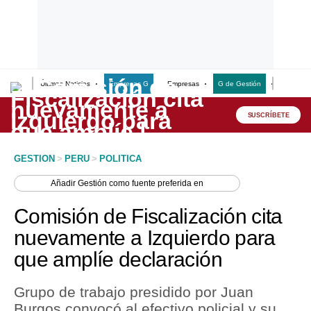
Últimas Noticias
Empresas G
Empresas
G de Gestión
Finanzas
Lo último
Peru Quiosco
SUSCRÍBETE
Portada
GESTION
>
PERU
>
POLITICA
Empresas
Añadir
Gestión
como fuente preferida en
Management & Empleo
Comisión de Fiscalización cita
Economía
nuevamente a Izquierdo para
que amplíe declaración
Mercados
Perú
Grupo de trabajo presidido por Juan
Burgos convocó al efectivo policial y su
Política