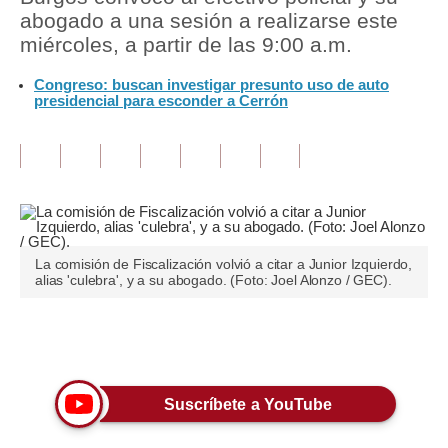
abogado a una sesión a realizarse este
Tu Dinero
miércoles, a partir de las 9:00 a.m.
Finanzas Personales
Congreso: buscan investigar presunto uso de auto
presidencial para esconder a Cerrón
Inmobiliarias
Plus G
Opinión
Editorial
La comisión de Fiscalización volvió a citar a Junior Izquierdo,
Pregunta de hoy
alias 'culebra', y a su abogado. (Foto: Joel Alonzo / GEC).
Blogs
Únete a nuestro canal
Tendencias
Lujo
Suscríbete a YouTube
Viajes