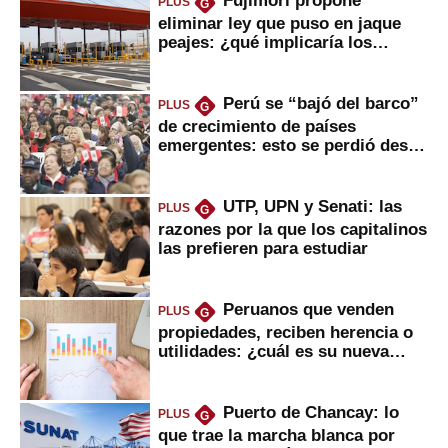
Fujimori propone
PLUS
G
eliminar ley que puso en jaque
peajes: ¿qué implicaría los
usuarios?
Perú se “bajó del barco”
PLUS
G
de crecimiento de países
emergentes: esto se perdió desde
2022
UTP, UPN y Senati: las
PLUS
G
razones por la que los capitalinos
las prefieren para estudiar
Peruanos que venden
PLUS
G
propiedades, reciben herencia o
utilidades: ¿cuál es su nueva
inversión clave?
Puerto de Chancay: lo
PLUS
G
que trae la marcha blanca por