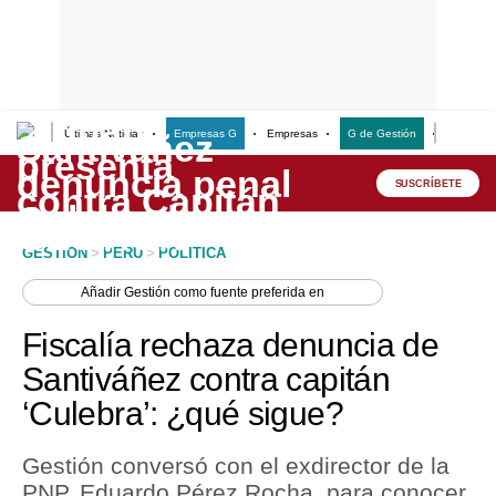
Últimas Noticias
Empresas G
Empresas
G de Gestión
Finanzas
Lo último
Peru Quiosco
SUSCRÍBETE
Portada
GESTION
>
PERU
>
POLITICA
Empresas
Añadir
Gestión
como fuente preferida en
Management & Empleo
Fiscalía rechaza denuncia de
Economía
Santiváñez contra capitán
‘Culebra’: ¿qué sigue?
Mercados
Perú
Gestión conversó con el exdirector de la
PNP, Eduardo Pérez Rocha, para conocer
Política