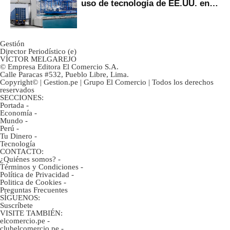
uso de tecnología de EE.UU. en
mercancías
Gestión
Director Periodístico (e)
VÍCTOR MELGAREJO
© Empresa Editora El Comercio S.A.
Calle Paracas #532, Pueblo Libre, Lima.
Copyright© | Gestion.pe | Grupo El Comercio | Todos los derechos
reservados
SECCIONES:
Portada
-
Economía
-
Mundo
-
Perú
-
Tu Dinero
-
Tecnología
CONTACTO:
¿Quiénes somos?
-
Términos y Condiciones
-
Política de Privacidad
-
Politica de Cookies
-
Preguntas Frecuentes
SÍGUENOS:
Suscríbete
VISITE TAMBIÉN:
elcomercio.pe
-
clubelcomercio.pe
-