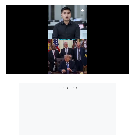
Notas Contratadas
Podcast
Gestión TV
Videos
Fotogalerías
gestion.pe
¿quiénes
Somos?
Términos
Y
Condiciones
Política
De
Privacidad