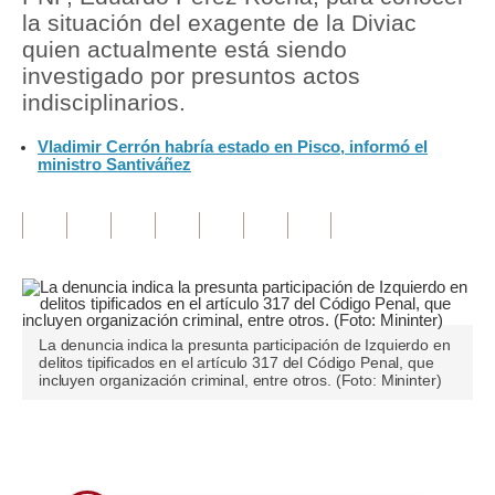
la situación del exagente de la Diviac
Tu Dinero
quien actualmente está siendo
investigado por presuntos actos
Finanzas Personales
indisciplinarios.
Inmobiliarias
Vladimir Cerrón habría estado en Pisco, informó el
ministro Santiváñez
Plus G
Opinión
Editorial
Pregunta de hoy
La denuncia indica la presunta participación de Izquierdo en
Blogs
delitos tipificados en el artículo 317 del Código Penal, que
incluyen organización criminal, entre otros. (Foto: Mininter)
Tendencias
Lujo
Únete a nuestro canal
Viajes