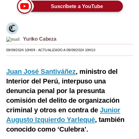
Suscríbete a YouTube
Moda
Estilos
Mundo
Yuriko Cabeza
EEUU
09/09/2024 10H09
- ACTUALIZADO A 09/09/2024 10H10
México
Juan José Santiváñez
, ministro del
España
Interior del Perú, interpuso una
Internacional
denuncia penal por la presunta
Tecnología
comisión del delito de organización
Club del Suscriptor
criminal y otros en contra de
Junior
Augusto Izquierdo Yarlequé
, también
Mix
conocido como ‘Culebra’.
G de Gestión