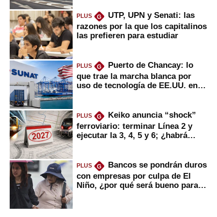
UTP, UPN y Senati: las
PLUS
G
razones por la que los capitalinos
las prefieren para estudiar
Puerto de Chancay: lo
PLUS
G
que trae la marcha blanca por
uso de tecnología de EE.UU. en
mercancías
Keiko anuncia “shock”
PLUS
G
ferroviario: terminar Línea 2 y
ejecutar la 3, 4, 5 y 6; ¿habrá
avances?
Bancos se pondrán duros
PLUS
G
con empresas por culpa de El
Niño, ¿por qué será bueno para
ahorristas?