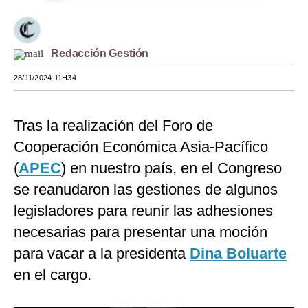
Moda
Estilos
Redacción Gestión
Mundo
28/11/2024 11H34
EEUU
Tras la realización del Foro de
México
Cooperación Económica Asia-Pacífico
España
(
APEC
) en nuestro país, en el Congreso
Internacional
se reanudaron las gestiones de algunos
legisladores para reunir las adhesiones
Tecnología
necesarias para presentar una moción
Club del Suscriptor
para vacar a la presidenta
Dina Boluarte
Mix
en el cargo.
G de Gestión