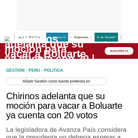
Últimas Noticias
Empresas G
Empresas
G de Gestión
Finanzas
Lo último
Peru Quiosco
SUSCRÍBETE
Portada
GESTION
>
PERU
>
POLITICA
Empresas
Añadir
Gestión
como fuente preferida en
Management & Empleo
Chirinos adelanta que su
Economía
moción para vacar a Boluarte
ya cuenta con 20 votos
Mercados
Perú
La legisladora de Avanza País considera
que la presidenta no debería esperar a
Política