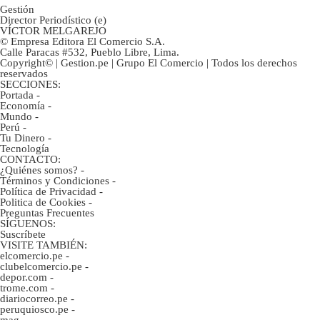
Gestión
Director Periodístico (e)
VÍCTOR MELGAREJO
© Empresa Editora El Comercio S.A.
Calle Paracas #532, Pueblo Libre, Lima.
Copyright© | Gestion.pe | Grupo El Comercio | Todos los derechos
reservados
SECCIONES:
Portada
-
Economía
-
Mundo
-
Perú
-
Tu Dinero
-
Tecnología
CONTACTO:
¿Quiénes somos?
-
Términos y Condiciones
-
Política de Privacidad
-
Politica de Cookies
-
Preguntas Frecuentes
SÍGUENOS:
Suscríbete
VISITE TAMBIÉN:
elcomercio.pe
-
clubelcomercio.pe
-
depor.com
-
trome.com
-
diariocorreo.pe
-
peruquiosco.pe
-
mag