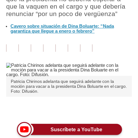
que la vaquen en el cargo y que debería
Tu Dinero
renunciar “por un poco de vergüenza”
Finanzas Personales
Cavero sobre situación de Dina Boluarte: “Nada
garantiza que llegue a enero o febrero”
Inmobiliarias
Plus G
Opinión
Editorial
Patricia Chirinos adelanta que seguirá adelante con la
Pregunta de hoy
moción para vacar a la presidenta Dina Boluarte en el cargo.
Foto: Difusión.
Blogs
Tendencias
Únete a nuestro canal
Lujo
Suscríbete a YouTube
Viajes