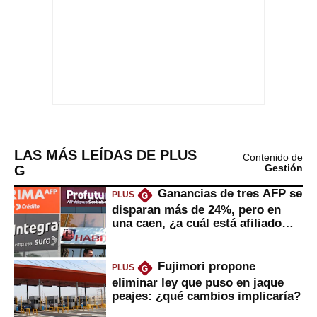
LAS MÁS LEÍDAS DE PLUS
Contenido de
G
Gestión
Ganancias de tres AFP se
PLUS
G
disparan más de 24%, pero en
una caen, ¿a cuál está afiliado
usted?
Fujimori propone
PLUS
G
eliminar ley que puso en jaque
peajes: ¿qué cambios implicaría?