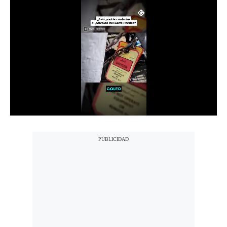
Notas Contratadas
Podcast
Gestión TV
Videos
Fotogalerías
gestion.pe
¿quiénes
Somos?
Términos
Y
Condiciones
Política
De
Privacidad