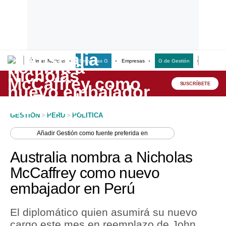
Últimas Noticias
Empresas G
Empresas
G de Gestión
Finanzas
Lo último
Peru Quiosco
SUSCRÍBETE
Portada
GESTION
>
PERU
>
POLITICA
Empresas
Añadir
Gestión
como fuente preferida en
Management & Empleo
Australia nombra a Nicholas
Economía
McCaffrey como nuevo
embajador en Perú
Mercados
Perú
El diplomático quien asumirá su nuevo
cargo este mes en reemplazo de John
Política