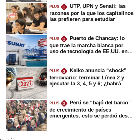
UTP, UPN y Senati: las
PLUS
G
razones por la que los capitalinos
las prefieren para estudiar
Puerto de Chancay: lo
PLUS
G
que trae la marcha blanca por
uso de tecnología de EE.UU. en
mercancías
Keiko anuncia “shock”
PLUS
G
ferroviario: terminar Línea 2 y
ejecutar la 3, 4, 5 y 6; ¿habrá
avances?
Perú se “bajó del barco”
PLUS
G
de crecimiento de países
emergentes: esto se perdió desde
2022