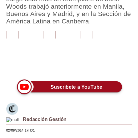
Woods trabajó anteriormente en Manila,
Tu Dinero
Buenos Aires y Madrid, y en la Sección de
América Latina en Canberra.
Finanzas Personales
Inmobiliarias
Plus G
Opinión
Únete a nuestro canal
Editorial
Pregunta de hoy
Suscríbete a YouTube
Blogs
Tendencias
Redacción Gestión
Lujo
02/09/2014 17H31
Viajes