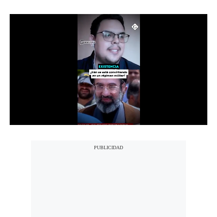
Moda
Estilos
Mundo
EEUU
México
España
Internacional
Tecnología
Club del Suscriptor
Mix
G de Gestión