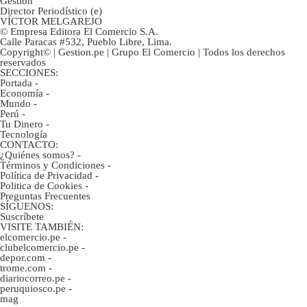
Gestión
Director Periodístico (e)
VÍCTOR MELGAREJO
© Empresa Editora El Comercio S.A.
Calle Paracas #532, Pueblo Libre, Lima.
Copyright© | Gestion.pe | Grupo El Comercio | Todos los derechos
reservados
SECCIONES:
Portada
-
Economía
-
Mundo
-
Perú
-
Tu Dinero
-
Tecnología
CONTACTO:
¿Quiénes somos?
-
Términos y Condiciones
-
Política de Privacidad
-
Politica de Cookies
-
Preguntas Frecuentes
SÍGUENOS:
Suscríbete
VISITE TAMBIÉN:
elcomercio.pe
-
clubelcomercio.pe
-
depor.com
-
trome.com
-
diariocorreo.pe
-
peruquiosco.pe
-
mag