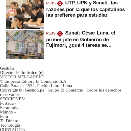
UTP, UPN y Senati: las
PLUS
G
razones por la que los capitalinos
las prefieren para estudiar
Sunat: César Luna, el
PLUS
G
primer jefe en Gobierno de
Fujimori, ¿qué 4 tareas se
marcan urgentes?
Gestión
Director Periodístico (e)
VÍCTOR MELGAREJO
© Empresa Editora El Comercio S.A.
Calle Paracas #532, Pueblo Libre, Lima.
Copyright© | Gestion.pe | Grupo El Comercio | Todos los derechos
reservados
SECCIONES:
Portada
-
Economía
-
Mundo
-
Perú
-
Tu Dinero
-
Tecnología
CONTACTO: