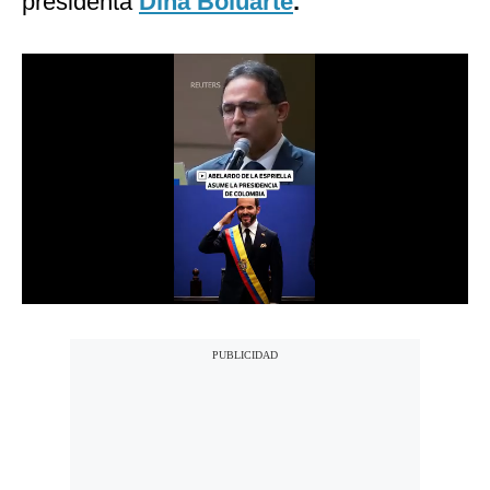
presidenta
Dina Boluarte
.
Notas Contratadas
Podcast
Gestión TV
Videos
Fotogalerías
gestion.pe
¿quiénes
Somos?
Términos
Y
Condiciones
Política
De
Privacidad