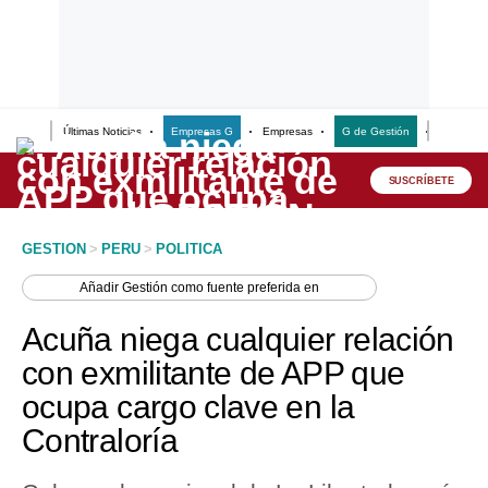
Últimas Noticias
Empresas G
Empresas
G de Gestión
Finanzas
Lo último
Peru Quiosco
SUSCRÍBETE
Portada
GESTION
>
PERU
>
POLITICA
Empresas
Añadir
Gestión
como fuente preferida en
Management & Empleo
Acuña niega cualquier relación
Economía
con exmilitante de APP que
ocupa cargo clave en la
Mercados
Contraloría
Perú
Política