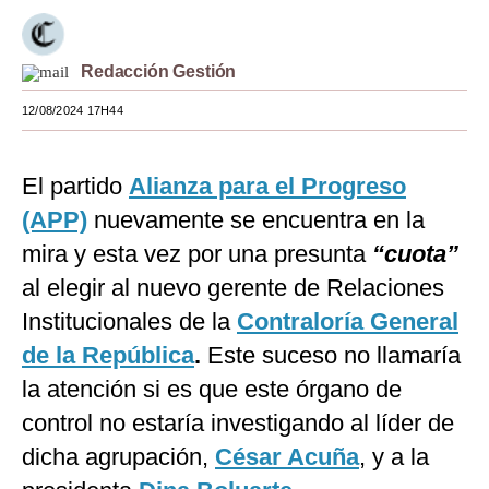
Moda
Redacción Gestión
Estilos
12/08/2024 17H44
Mundo
EEUU
El partido
Alianza para el Progreso
México
(APP)
nuevamente se encuentra en la
mira y esta vez por una presunta
“cuota”
España
al elegir al nuevo gerente de Relaciones
Internacional
Institucionales de la
Contraloría General
Tecnología
de la República
.
Este suceso no llamaría
Club del Suscriptor
la atención si es que este órgano de
control no estaría investigando al líder de
Mix
dicha agrupación,
César Acuña
, y a la
G de Gestión