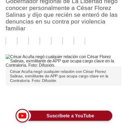
Gobernador regional de La Libertad negó
conocer personalmente a César Florez
Tu Dinero
Salinas y dijo que recién se enteró de las
denuncias en su contra por violencia
Finanzas Personales
familiar
Inmobiliarias
Plus G
Opinión
Editorial
César Acuña negó cualquier relación con César Florez
Salinas, exmilitante de APP que ocupa cargo clave en la
Pregunta de hoy
Contraloría. Foto: Difusión.
Blogs
Únete a nuestro canal
Tendencias
Lujo
Suscríbete a YouTube
Viajes