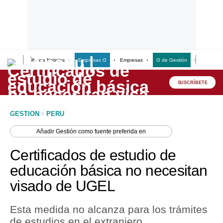
Últimas Noticias
Empresas G
Empresas
G de Gestión
Finanzas
Lo último
Peru Quiosco
SUSCRÍBETE
Portada
GESTION
>
PERU
Empresas
Añadir
Gestión
como fuente preferida en
Management & Empleo
Certificados de estudio de
Economía
educación básica no necesitan
visado de UGEL
Mercados
Perú
Esta medida no alcanza para los trámites
de estudios en el extranjero.
Política