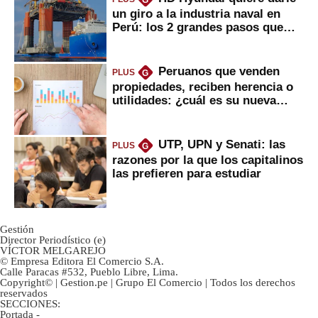
G
un giro a la industria naval en
Perú: los 2 grandes pasos que
daría
Peruanos que venden
PLUS
G
propiedades, reciben herencia o
utilidades: ¿cuál es su nueva
inversión clave?
UTP, UPN y Senati: las
PLUS
G
razones por la que los capitalinos
las prefieren para estudiar
Gestión
Director Periodístico (e)
VÍCTOR MELGAREJO
© Empresa Editora El Comercio S.A.
Calle Paracas #532, Pueblo Libre, Lima.
Copyright© | Gestion.pe | Grupo El Comercio | Todos los derechos
reservados
SECCIONES:
Portada
-