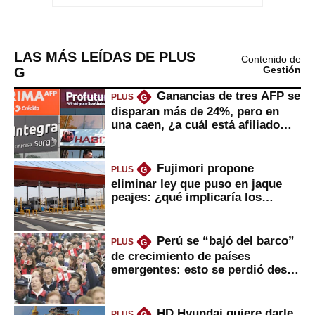
LAS MÁS LEÍDAS DE PLUS
Contenido de
G
Gestión
Ganancias de tres AFP se
PLUS
G
disparan más de 24%, pero en
una caen, ¿a cuál está afiliado
usted?
Fujimori propone
PLUS
G
eliminar ley que puso en jaque
peajes: ¿qué implicaría los
usuarios?
Perú se “bajó del barco”
PLUS
G
de crecimiento de países
emergentes: esto se perdió desde
2022
HD Hyundai quiere darle
PLUS