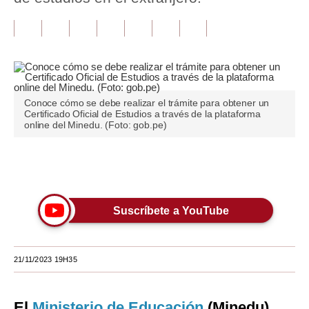
Tu Dinero
Finanzas Personales
Inmobiliarias
Conoce cómo se debe realizar el trámite para obtener un
Plus G
Certificado Oficial de Estudios a través de la plataforma
online del Minedu. (Foto: gob.pe)
Opinión
Editorial
Únete a nuestro canal
Pregunta de hoy
Suscríbete a YouTube
Blogs
Tendencias
21/11/2023 19H35
Lujo
Viajes
El
Ministerio de Educación
(Minedu)