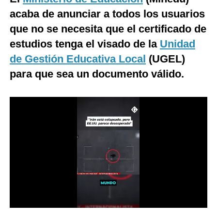
acaba de anunciar a todos los usuarios
Moda
que no se necesita que el certificado de
Estilos
estudios tenga el visado de la
Unidad
Mundo
de Gestión Educativa Local
(UGEL)
para que sea un documento válido.
EEUU
México
España
Internacional
Tecnología
Club del Suscriptor
Mix
G de Gestión