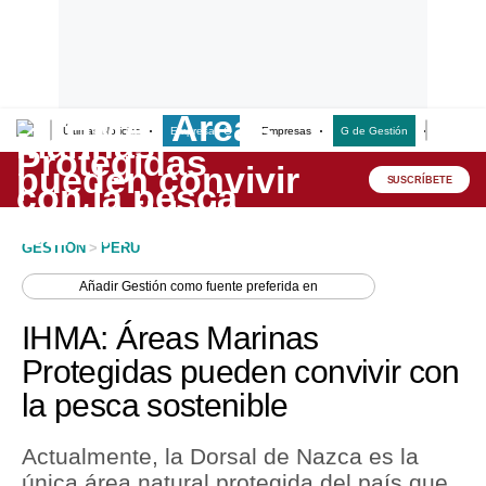
Últimas Noticias
Empresas G
Empresas
G de Gestión
Finanzas
Lo último
Peru Quiosco
SUSCRÍBETE
Portada
GESTION
>
PERU
Empresas
Añadir
Gestión
como fuente preferida en
Management & Empleo
IHMA: Áreas Marinas
Economía
Protegidas pueden convivir con
la pesca sostenible
Mercados
Perú
Actualmente, la Dorsal de Nazca es la
única área natural protegida del país que
Política