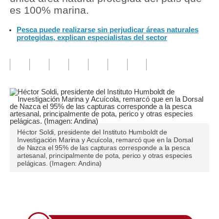
es 100% marina.
Tu Dinero
Pesca puede realizarse sin perjudicar áreas naturales
protegidas, explican especialistas del sector
Finanzas Personales
Inmobiliarias
Plus G
Opinión
Editorial
Héctor Soldi, presidente del Instituto Humboldt de
Pregunta de hoy
Investigación Marina y Acuícola, remarcó que en la Dorsal
de Nazca el 95% de las capturas corresponde a la pesca
Blogs
artesanal, principalmente de pota, perico y otras especies
pelágicas. (Imagen: Andina)
Tendencias
Lujo
Únete a nuestro canal
Viajes