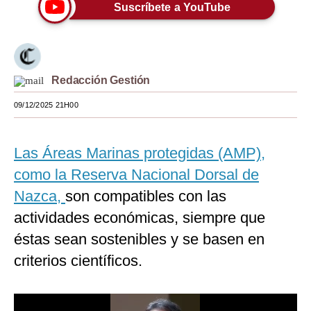
Suscríbete a YouTube
Moda
Estilos
Mundo
Redacción Gestión
EEUU
09/12/2025 21H00
México
Las Áreas Marinas protegidas (AMP),
España
como la Reserva Nacional Dorsal de
Internacional
Nazca,
son compatibles con las
actividades económicas, siempre que
Tecnología
éstas sean sostenibles y se basen en
Club del Suscriptor
criterios científicos.
Mix
G de Gestión