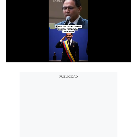
Notas Contratadas
Podcast
Gestión TV
Videos
Fotogalerías
gestion.pe
¿quiénes
Somos?
Términos
Y
Condiciones
Política
De
Privacidad