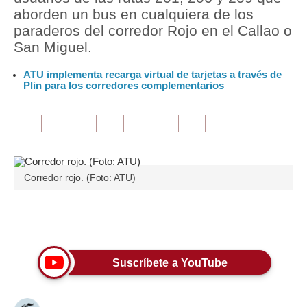
aborden un bus en cualquiera de los
Tu Dinero
paraderos del corredor Rojo en el Callao o
San Miguel.
Finanzas Personales
ATU implementa recarga virtual de tarjetas a través de
Inmobiliarias
Plin para los corredores complementarios
Plus G
Opinión
Editorial
Corredor rojo. (Foto: ATU)
Pregunta de hoy
Blogs
Únete a nuestro canal
Tendencias
Suscríbete a YouTube
Lujo
Viajes