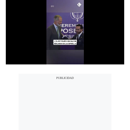
Notas Contratadas
Podcast
Gestión TV
Videos
Fotogalerías
gestion.pe
¿quiénes
Somos?
Términos
Y
Condiciones
Política
De
Privacidad