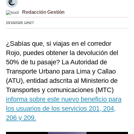
Moda
Redacción Gestión
Estilos
23/10/2025 12H27
Mundo
¿Sabías que, si viajas en el corredor
EEUU
Rojo, puedes obtener la devolución del
México
50% de tu pasaje? La Autoridad de
España
Transporte Urbano para Lima y Callao
(ATU), entidad adscrita al Ministerio de
Internacional
Transportes y comunicaciones (MTC)
Tecnología
informa sobre este nuevo beneficio para
Club del Suscriptor
los usuarios de los servicios 201, 204,
206 y 209.
Mix
G de Gestión