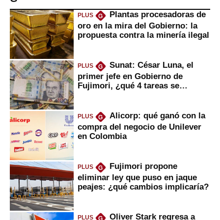
Plantas procesadoras de
PLUS
G
oro en la mira del Gobierno: la
propuesta contra la minería ilegal
Sunat: César Luna, el
PLUS
G
primer jefe en Gobierno de
Fujimori, ¿qué 4 tareas se
marcan urgentes?
Alicorp: qué ganó con la
PLUS
G
compra del negocio de Unilever
en Colombia
Fujimori propone
PLUS
G
eliminar ley que puso en jaque
peajes: ¿qué cambios implicaría?
Oliver Stark regresa a
PLUS
G