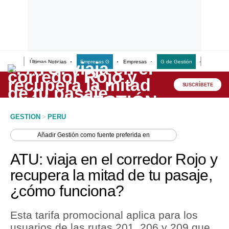
Últimas Noticias
Empresas G
Empresas
G de Gestión
Finanzas
Lo último
Peru Quiosco
SUSCRÍBETE
Portada
GESTION
>
PERU
Empresas
Añadir
Gestión
como fuente preferida en
Management & Empleo
ATU: viaja en el corredor Rojo y
Economía
recupera la mitad de tu pasaje,
¿cómo funciona?
Mercados
Perú
Esta tarifa promocional aplica para los
usuarios de las rutas 201, 206 y 209 que
Política