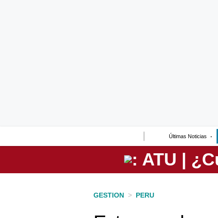
Lo último
Peru Quiosco
Portada
Empresas
Management & Empleo
Economía
Últimas Noticias
Mercados
Perú
Política
GESTION
>
PERU
Tu Dinero