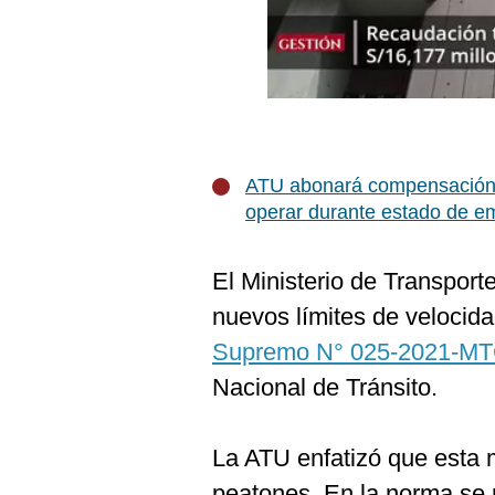
Podcast
Gestión TV
Videos
Fotogalerías
ATU abonará compensación a
operar durante estado de e
gestion.pe
El Ministerio de Transport
¿quiénes
Somos?
nuevos límites de velocida
Términos
Supremo N° 025-2021-M
Y
Condiciones
Nacional de Tránsito.
Política
De
Privacidad
La ATU enfatizó que esta m
Politica
peatones. En la norma se 