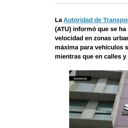
Estilos
Mundo
La
Autoridad de Transpo
(ATU) informó que se ha 
EEUU
velocidad en zonas urban
México
máxima para vehículos s
España
mientras que en calles y
Internacional
Tecnología
Club del Suscriptor
Mix
G de Gestión
Notas Contratadas