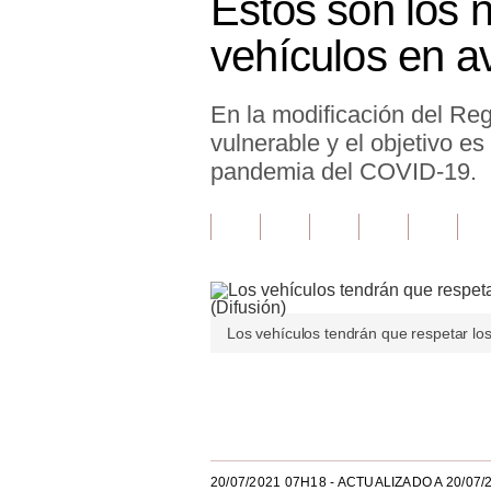
Estos son los 
Finanzas Personales
vehículos en av
Inmobiliarias
En la modificación del Reg
Plus G
vulnerable y el objetivo es
Opinión
pandemia del COVID-19.
Editorial
Pregunta de hoy
Blogs
Los vehículos tendrán que respetar los
Tendencias
Lujo
Únete a nuestro canal
Viajes
Moda
20/07/2021 07H18
- ACTUALIZADO A 20/07/