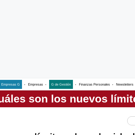
Empresas G
Empresas
G de Gestión
Finanzas Personales
Newsletters