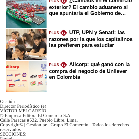
¿Cambios en el comercio
PLUS
G
exterior? El cambio aduanero al
que apuntaría el Gobierno de
Fujimori
UTP, UPN y Senati: las
PLUS
G
razones por la que los capitalinos
las prefieren para estudiar
Alicorp: qué ganó con la
PLUS
G
compra del negocio de Unilever
en Colombia
Gestión
Director Periodístico (e)
VÍCTOR MELGAREJO
© Empresa Editora El Comercio S.A.
Calle Paracas #532, Pueblo Libre, Lima.
Copyright© | Gestion.pe | Grupo El Comercio | Todos los derechos
reservados
SECCIONES:
Portada
-