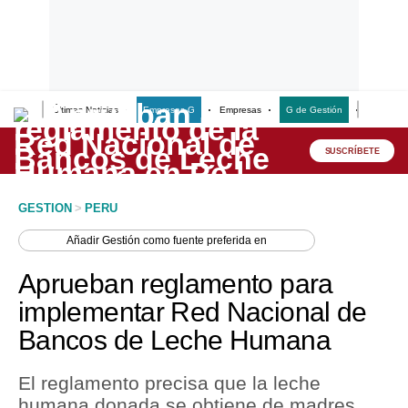
Últimas Noticias
Empresas G
Empresas
G de Gestión
Finanzas
Lo último
Peru Quiosco
SUSCRÍBETE
Portada
GESTION
>
PERU
Empresas
Añadir
Gestión
como fuente preferida en
Management & Empleo
Aprueban reglamento para
Economía
implementar Red Nacional de
Bancos de Leche Humana
Mercados
Perú
El reglamento precisa que la leche
humana donada se obtiene de madres
Política