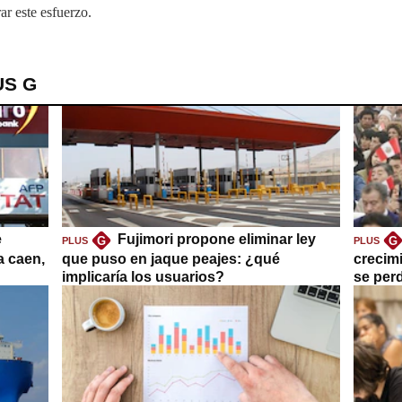
ar este esfuerzo.
US G
e
Fujimori propone eliminar ley
G
G
PLUS
PLUS
a caen,
que puso en jaque peajes: ¿qué
crecim
implicaría los usuarios?
se per