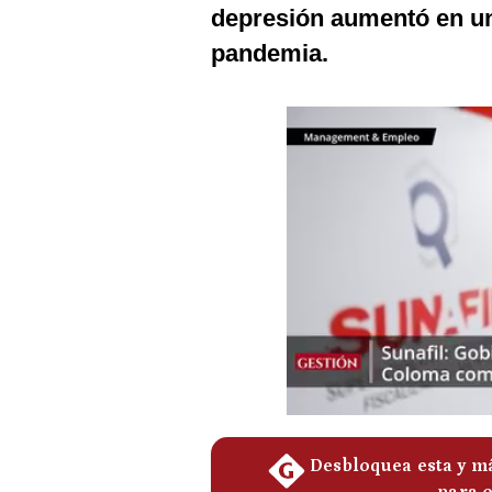
Podcast
depresión aumentó en un
pandemia.
Gestión TV
Videos
Fotogalerías
gestion.pe
¿quiénes
Somos?
Términos
Y
Condiciones
Política
De
Privacidad
Politica