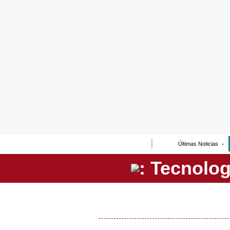
Lo último
Peru Quiosco
Portada
Empresas
Management & Empleo
Economía
Últimas Noticias
Mercados
Perú
Política
Tu Dinero