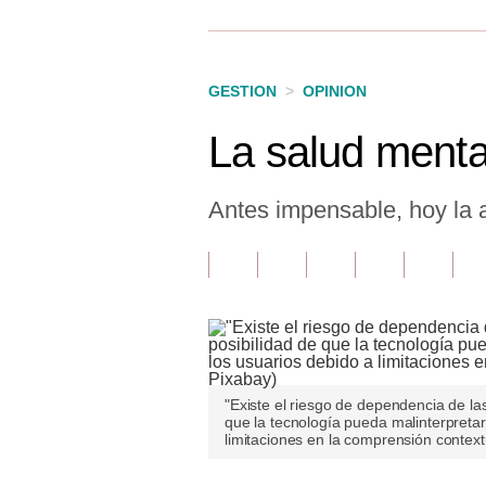
Finanzas Personales
Inmobiliarias
GESTION
>
OPINION
Plus G
La salud menta
Opinión
Editorial
Antes impensable, hoy la a
Pregunta de hoy
Blogs
Tendencias
Lujo
"Existe el riesgo de dependencia de las
Viajes
que la tecnología pueda malinterpreta
limitaciones en la comprensión contextu
Moda