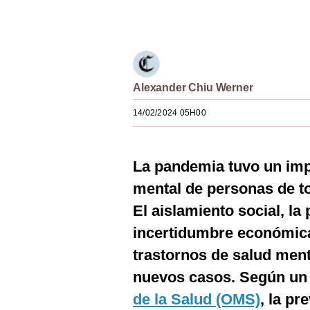
Únete a nuestro canal
Estilos
Mundo
EEUU
Alexander Chiu Werner
México
14/02/2024 05H00
España
Internacional
La pandemia tuvo un imp
Tecnología
mental de personas de t
Club del Suscriptor
El aislamiento social, la
incertidumbre económica
Mix
trastornos de salud ment
G de Gestión
nuevos casos. Según un 
Notas Contratadas
de la Salud (OMS)
, la pr