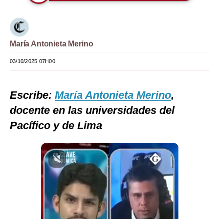
Moda
Estilos
María Antonieta Merino
Mundo
03/10/2025 07H00
EEUU
México
Escribe:
María Antonieta Merino
,
d
ocente en las universidades del
España
Pacífico y de Lima
Internacional
Tecnología
Club del Suscriptor
Mix
G de Gestión