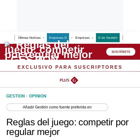
Últimas Noticias
Empresas G
Empresas
G de Gestión
Finanzas
Lo último
Peru Quiosco
SUSCRÍBETE
Portada
EXCLUSIVO PARA SUSCRIPTORES
Empresas
PLUS
G
Management & Empleo
GESTION
>
OPINION
Economía
Añadir
Gestión
como fuente preferida en
Mercados
Reglas del juego: competir por
Perú
regular mejor
Política