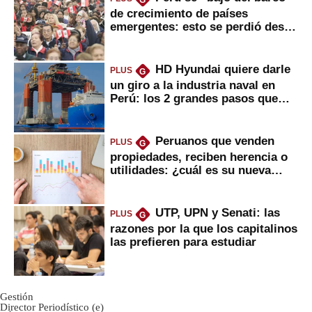
G
de crecimiento de países
emergentes: esto se perdió desde
2022
HD Hyundai quiere darle
PLUS
G
un giro a la industria naval en
Perú: los 2 grandes pasos que
daría
Peruanos que venden
PLUS
G
propiedades, reciben herencia o
utilidades: ¿cuál es su nueva
inversión clave?
UTP, UPN y Senati: las
PLUS
G
razones por la que los capitalinos
las prefieren para estudiar
Gestión
Director Periodístico (e)