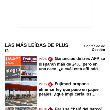
LAS MÁS LEÍDAS DE PLUS
Contenido de
G
Gestión
Ganancias de tres AFP se
PLUS
G
disparan más de 24%, pero en
una caen, ¿a cuál está afiliado
usted?
Fujimori propone
PLUS
G
eliminar ley que puso en jaque
peajes: ¿qué implicaría los
usuarios?
Perú se “bajó del barco”
PLUS