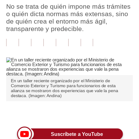
No se trata de quién impone más trámites
Tu Dinero
o quién dicta normas más extensas, sino
de quién crea el entorno más ágil,
Finanzas Personales
transparente y predecible.
Inmobiliarias
Plus G
Opinión
Editorial
En un taller reciente organizado por el Ministerio de
Comercio Exterior y Turismo para funcionarios de esta
Pregunta de hoy
alianza se mostraron dos experiencias que vale la pena
destaca. (Imagen: Andina)
Blogs
Tendencias
Únete a nuestro canal
Lujo
Suscríbete a YouTube
Viajes