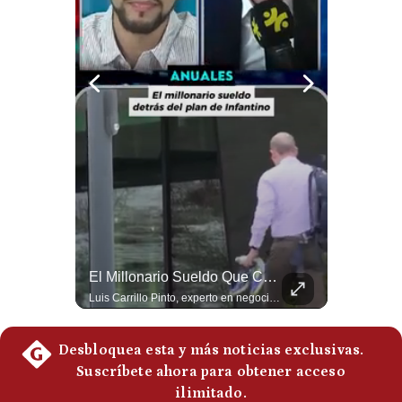
Notas Contratadas
Podcast
Gestión TV
Videos
Fotogalerías
gestion.pe
¿quiénes
El Petróleo Cae, Pero Podría Dispararse Nuevamente | #radar24
El Millonario Sueldo Que Casi Cobra Infantino Por La Nueva Empresa De La FIFA | #EnClaveEconómica
Somos?
Los precios internacionales del petróleo retrocedieron ante la posibilidad de un acuerdo para reabrir el estrecho de Ormuz. Sin embargo, la caída responde solo a una expectativa diplomática y un nuevo ataque contra un buque podría hacer regresar rápidamente la prima de riesgo. #Petroleo #EstrechoDeOrmuz #EconomiaGlobal #MercadoPetrolero #Crudo #NoticiasEconomicas #Geopolitica #Shorts 👉 Suscríbete y activa la campana para no perderte nuestro análisis diario. 🌎 Síguenos en nuestras redes sociales: 📌 Web oficial: https://gestion.pe/mundo/ 📌 LinkedIn: http://bit.ly/3HYIET0 📌 X (Twitter): http://bit.ly/4noZtX9 📌 TikTok: http://bit.ly/4evB6TO
Luis Carrillo Pinto, experto en negocios deportivos, cuenta que federaciones europeas ya pedían la salida de Gianni Infantino. Además, explicó que el presidente de la FIFA habría recibido US$30 millones anuales por dirigir la nueva empresa, diez veces más de lo que ganaba en la organización. #FIFA #GianniInfantino #LuisCarrilloPinto #APEMD #NegociosDeportivos #Mundial #Futbol #NoticiasDeportivas #Shorts 👉 Suscríbete y activa la campana para no perderte nuestro análisis diario. 🌎 Síguenos en nuestras redes sociales: 📌 Web oficial: https://gestion.pe/mundo/ 📌 LinkedIn: http://bit.ly/3HYIET0 📌 X (Twitter): http://bit.ly/4noZtX9 📌 TikTok: http://bit.ly/4evB6TO
Términos
Y
Condiciones
Política
De
Privacidad