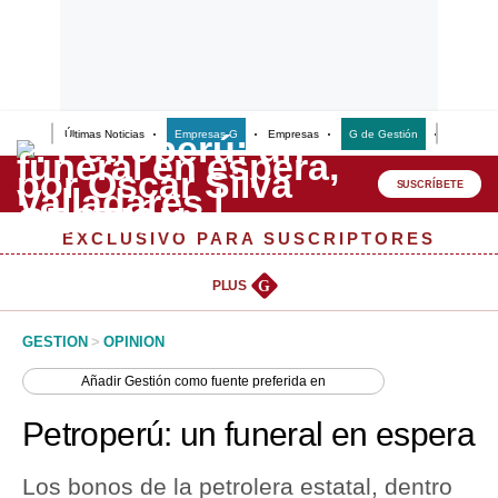
Últimas Noticias
Empresas G
Empresas
G de Gestión
Finanzas
Lo último
Peru Quiosco
SUSCRÍBETE
Portada
EXCLUSIVO PARA SUSCRIPTORES
Empresas
PLUS
G
Management & Empleo
GESTION
>
OPINION
Economía
Añadir
Gestión
como fuente preferida en
Mercados
Petroperú: un funeral en espera
Perú
Los bonos de la petrolera estatal, dentro
Política