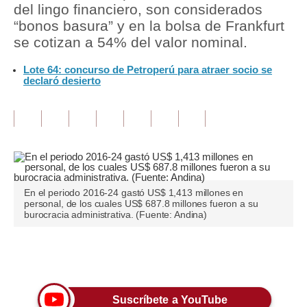
del lingo financiero, son considerados
“bonos basura” y en la bolsa de Frankfurt
Tu Dinero
se cotizan a 54% del valor nominal.
Finanzas Personales
Lote 64: concurso de Petroperú para atraer socio se
declaró desierto
Inmobiliarias
Plus G
Opinión
Editorial
Pregunta de hoy
En el periodo 2016-24 gastó US$ 1,413 millones en
personal, de los cuales US$ 687.8 millones fueron a su
burocracia administrativa. (Fuente: Andina)
Blogs
Tendencias
Únete a nuestro canal
Lujo
Suscríbete a YouTube
Viajes