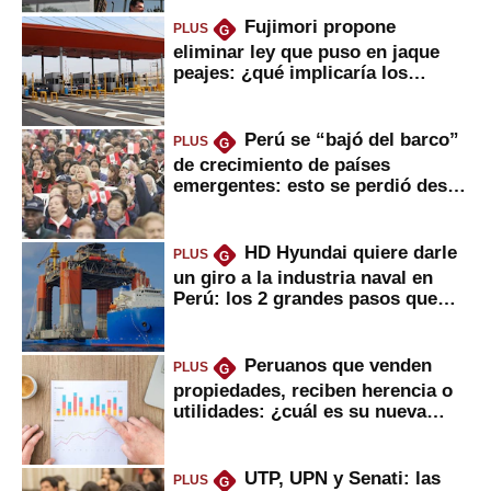
Fujimori propone
PLUS
G
eliminar ley que puso en jaque
peajes: ¿qué implicaría los
usuarios?
Perú se “bajó del barco”
PLUS
G
de crecimiento de países
emergentes: esto se perdió desde
2022
HD Hyundai quiere darle
PLUS
G
un giro a la industria naval en
Perú: los 2 grandes pasos que
daría
Peruanos que venden
PLUS
G
propiedades, reciben herencia o
utilidades: ¿cuál es su nueva
inversión clave?
UTP, UPN y Senati: las
PLUS
G