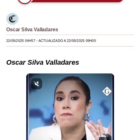
Moda
Estilos
Oscar Silva Valladares
Mundo
22/05/2025 04H57
- ACTUALIZADO A 22/05/2025 09H05
EEUU
México
Oscar Silva Valladares
España
Internacional
Tecnología
Club del Suscriptor
Mix
G de Gestión