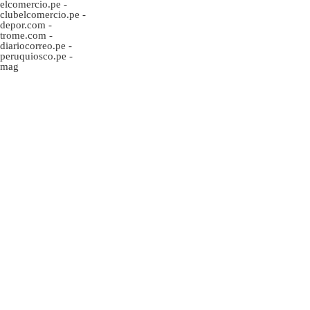
elcomercio.pe
-
clubelcomercio.pe
-
depor.com
-
trome.com
-
diariocorreo.pe
-
peruquiosco.pe
-
mag