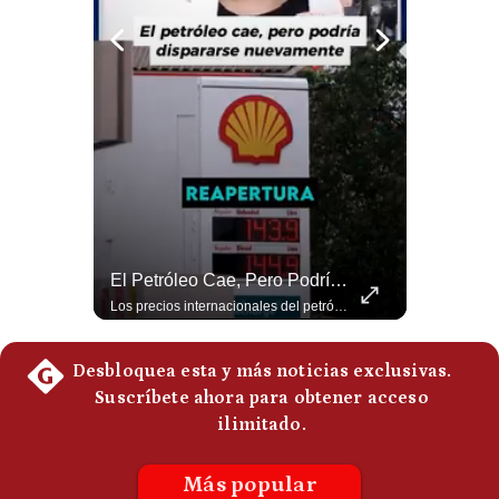
Notas Contratadas
Podcast
Gestión TV
Videos
Fotogalerías
El Millonario Sueldo Que Casi Cobra Infantino Por La Nueva Empresa De La FIFA | #EnClaveEconómica
El Petróleo Cae, Pero Podría Dispararse Nuevamente | #radar24
gestion.pe
Luis Carrillo Pinto, experto en negocios deportivos, cuenta que federaciones europeas ya pedían la salida de Gianni Infantino. Además, explicó que el presidente de la FIFA habría recibido US$30 millones anuales por dirigir la nueva empresa, diez veces más de lo que ganaba en la organización. #FIFA #GianniInfantino #LuisCarrilloPinto #APEMD #NegociosDeportivos #Mundial #Futbol #NoticiasDeportivas #Shorts 👉 Suscríbete y activa la campana para no perderte nuestro análisis diario. 🌎 Síguenos en nuestras redes sociales: 📌 Web oficial: https://gestion.pe/mundo/ 📌 LinkedIn: http://bit.ly/3HYIET0 📌 X (Twitter): http://bit.ly/4noZtX9 📌 TikTok: http://bit.ly/4evB6TO
Los precios internacionales del petróleo retrocedieron ante la posibilidad de un acuerdo para reabrir el estrecho de Ormuz. Sin embargo, la caída responde solo a una expectativa diplomática y un nuevo ataque contra un buque podría hacer regresar rápidamente la prima de riesgo. #Petroleo #EstrechoDeOrmuz #EconomiaGlobal #MercadoPetrolero #Crudo #NoticiasEconomicas #Geopolitica #Shorts 👉 Suscríbete y activa la campana para no perderte nuestro análisis diario. 🌎 Síguenos en nuestras redes sociales: 📌 Web oficial: https://gestion.pe/mundo/ 📌 LinkedIn: http://bit.ly/3HYIET0 📌 X (Twitter): http://bit.ly/4noZtX9 📌 TikTok: http://bit.ly/4evB6TO
¿quiénes
Somos?
Términos
Y
Condiciones
Política
De
Privacidad